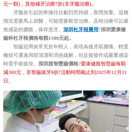
元一顆)，其他補牙治療7折(非牙髓治療)。
牙髓炎引起的疼痛往往劇烈而持續，夜間加重。這種
情況需要馬上就醫，可能需要根管治療。及時治療可以避
免感染的擴散，保存患牙。
深圳杜牙根費用
?
深圳愛康健
齒科杜牙根價格每顆1500元起。
智齒冠周炎常見於年輕人，表現為後牙區腫痛。輕度
癥狀可通過局部清潔和消炎緩解，但反復發作或嚴重感染
時需手術拔掉。
深圳脫智慧齒價格
?
愛康健脫智慧齒每顆
減300元，非智齒拔牙8折!活動時間截止到2025年12月31
日。