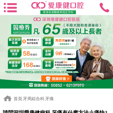
香港長者醫療券指定牙科
首頁
牙周綜合科
牙痛
-
-
請問深圳愛康健齒科 牙痛有什麽方法止痛快?