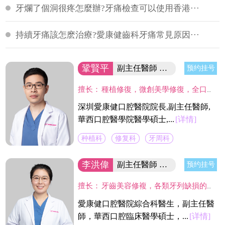
牙爛了個洞很疼怎麼辦?牙痛檢查可以使用香港···
持續牙痛該怎麽治療?愛康健齒科牙痛常見原因···
鞏賢平
副主任醫師 醫院院長/碩士
预约挂号
擅长：
種植修復，微創美學修復，全口咬合重建等；熟練應用口腔顯微鏡並在顯微放大設備下進行種植手術、牙周美學手術及各類修復操作。熟練處理牙周病及牙體缺失、四環素、氟斑牙的全口美學修復工作，對於顯微治療有深入研究，具有豐富的口腔全科診療經驗。
深圳愛康健口腔醫院院長,副主任醫師,
華西口腔醫學院醫學碩士,...
[详情]
种植科
修复科
牙周科
李洪偉
副主任醫師 口腔醫學碩士
预约挂号
擅长：
牙齒美容修複，各類牙列缺損的固定及活動義齒的修複、鑄造支架式可摘局部義齒、 數字化修複、種植上部義齒修複等。在口腔數字化修複、口腔色度學、口腔仿生材料等領域進行過深入研究，成績顯著。
愛康健口腔醫院綜合科醫生，副主任醫
師，華西口腔臨床醫學碩士，...
[详情]