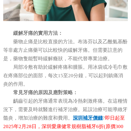
緩解牙痛的實用方法：
藥物止痛是比較直接的方法。布洛芬以及乙酰氨基酚
等非處方止痛藥可以比較快的緩解牙痛。但需要註意的
是，藥物隻能暫時緩解癥狀，不能代替專業治療。
局部冷敷有助於緩解疼痛和腫脹。用冰袋或冷毛巾敷
在疼痛部位的面部，每次15至20分鐘，可以起到鎮痛消
炎的作用。
常見牙痛的原因及應對策略：
齲齒引起的牙痛通常表現為冷熱刺激疼痛。在這種情
況下，需要及時就醫進行補牙治療。延誤治療可能導緻牙
髓炎，增加治療的難度和費用。
深圳補牙價錢
?
即日起至
2025年2月28日，深圳愛康健常規樹脂補牙6折(原價300