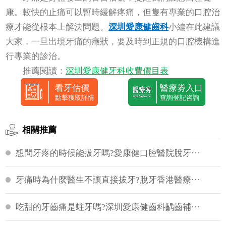
康。較快的止痛可以暫時緩解疼痛，但隻有專業的口腔治
療才能從根本上解決問題。
深圳愛康健齒科
小編在此建議
大家，一旦出現牙痛的癥狀，要及時到正規的口腔機構進
行專業的診治。
推薦閱讀：
深圳愛康健牙科收費價目表
看牙估價
醫療劵入口
點擊獲取詳情
查詢登記咨詢
相關推薦
想問牙疼的時候能拔牙嗎?愛康健口腔醫院脫牙···
牙痛時為什麼醫生不讓直接拔牙?脫牙香港醫療···
吃甜的牙齒痛是蛀牙嗎?深圳愛康健齒科齲齒補···