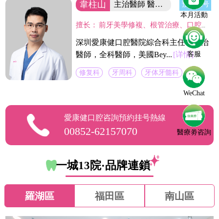
韋柱山
主治醫師 醫院綜合科主任
预约挂号
本月活動
擅长：
前牙美學修複、根管治療、口腔修複、美容修複等。不僅熟練掌握口腔牙體、牙髓、牙周治療等常見疾病的治療，並在牙齒美白技術上獨具壹格，對修複各種色素牙、氟斑牙、四環素牙、黃牙等有豐富經驗。
深圳愛康健口腔醫院綜合科主任，主治
醫師，全科醫師，美國Bey...
[详情]
客服
修复科
牙周科
牙体牙髓科
WeChat
愛康健口腔咨詢預約挂号熱線
00852-62157070
醫療劵咨詢
一城13院·品牌連鎖
羅湖區
福田區
南山區