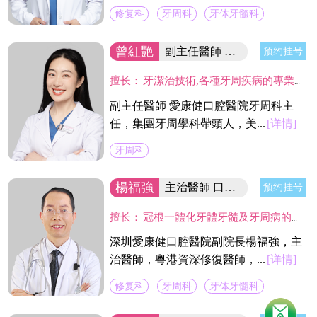
修复科
牙周科
牙体牙髓科
曾紅艷
副主任醫師 集团牙周學科帶頭人
预约挂号
擅长：
牙潔治技術,各種牙周疾病的專業治療及手術治療(翻瓣術及牙周引導骨組織再造術,龈切除術)及種植體周圍感染疾病的治療。
副主任醫師 愛康健口腔醫院牙周科主
任，集團牙周學科帶頭人，美...
[详情]
牙周科
楊福強
主治醫師 口腔醫院副院長
预约挂号
擅长：
冠根一體化牙體牙髓及牙周病的診療，復雜牙的拔除，牙體缺損的嵌體修復，以及烤瓷冠、義齒的修復等方面的診治，在水激光治牙方面有著豐富的臨床經驗。臨床工作中致力於牙體保存，種植修復設計，咬合功能重建，微創美學牙體修復等。
深圳愛康健口腔醫院副院長楊福強，主
治醫師，粵港資深修復醫師，...
[详情]
修复科
牙周科
牙体牙髓科