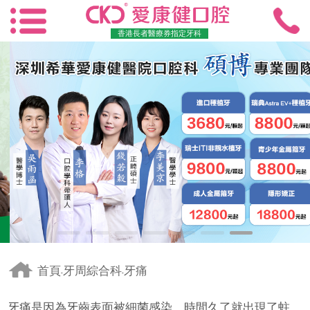
香港長者醫療券指定牙科
首頁
牙周綜合科
牙痛
-
-
牙痛是因為牙齒表面被細菌感染，時間久了就出現了蛀