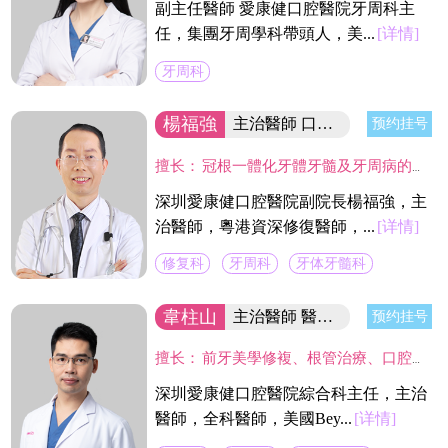
副主任醫師 愛康健口腔醫院牙周科主
任，集團牙周學科帶頭人，美...
[详情]
牙周科
楊福強
主治醫師 口腔醫院副院長
预约挂号
擅长：
冠根一體化牙體牙髓及牙周病的診療，復雜牙的拔除，牙體缺損的嵌體修復，以及烤瓷冠、義齒的修復等方面的診治，在水激光治牙方面有著豐富的臨床經驗。臨床工作中致力於牙體保存，種植修復設計，咬合功能重建，微創美學牙體修復等。
深圳愛康健口腔醫院副院長楊福強，主
治醫師，粵港資深修復醫師，...
[详情]
修复科
牙周科
牙体牙髓科
韋柱山
主治醫師 醫院綜合科主任
预约挂号
擅长：
前牙美學修複、根管治療、口腔修複、美容修複等。不僅熟練掌握口腔牙體、牙髓、牙周治療等常見疾病的治療，並在牙齒美白技術上獨具壹格，對修複各種色素牙、氟斑牙、四環素牙、黃牙等有豐富經驗。
深圳愛康健口腔醫院綜合科主任，主治
醫師，全科醫師，美國Bey...
[详情]