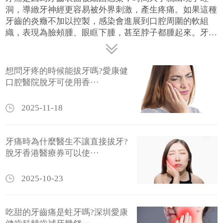
洞，導緻牙神經更容易被外界刺激，產生疼痛。如果這種
牙齒的炎癥不加以控製，感染會進展到口腔周圍的軟組
織，表現為臉頰腫、眼眶下腫，甚至脖子都腫起來。牙痛
的較為常見的病因大部分是由齲齒，牙髓炎，根尖炎，牙
周炎，冠周炎，牙齦炎等引起，通常都與厭氧菌感染有
關。但引起牙痛的病因很多，建議去正規的口腔醫院或牙
想問牙疼的時候能拔牙嗎?愛康健
科診所進行檢查，確定牙痛的原因，再進行針對性的治
口腔醫院脫牙可使用香···
療！港人北上深圳看牙推薦愛康健齒科連鎖(香港熱線
6215 7070)30年老字號牙科,旗下深圳愛康健口腔醫院長
2025-11-18
者醫療券已全面啟用,口腔檢查、牙痛、活動牙、杜牙
根、牙周病治療、補牙、脫牙、種植牙及洗牙等診療項目
可使用香港醫療券！
牙痛時為什麼醫生不讓直接拔牙?
脫牙香港醫療券可以使···
2025-10-23
吃甜的牙齒痛是蛀牙嗎?深圳愛康