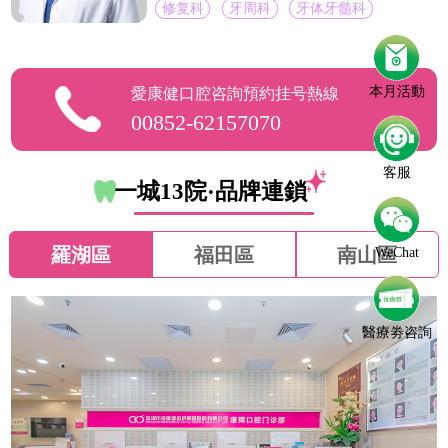
修复科
牙周科
牙体牙髓科
本月活動
愛康健口腔咨詢預約挂号熱線
00852-62157070
客服
一城13院·品牌連鎖
羅湖區
福田區
南山區
WeChat
醫療劵咨詢