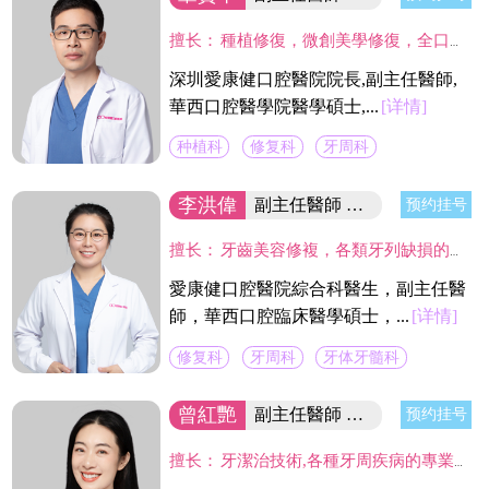
擅长：
種植修復，微創美學修復，全口咬合重建等；熟練應用口腔顯微鏡並在顯微放大設備下進行種植手術、牙周美學手術及各類修復操作。熟練處理牙周病及牙體缺失、四環素、氟斑牙的全口美學修復工作，對於顯微治療有深入研究，具有豐富的口腔全科診療經驗。
深圳愛康健口腔醫院院長,副主任醫師,
華西口腔醫學院醫學碩士,...
[详情]
种植科
修复科
牙周科
李洪偉
副主任醫師 口腔醫學碩士
预约挂号
擅长：
牙齒美容修複，各類牙列缺損的固定及活動義齒的修複、鑄造支架式可摘局部義齒、 數字化修複、種植上部義齒修複等。在口腔數字化修複、口腔色度學、口腔仿生材料等領域進行過深入研究，成績顯著。
愛康健口腔醫院綜合科醫生，副主任醫
師，華西口腔臨床醫學碩士，...
[详情]
修复科
牙周科
牙体牙髓科
曾紅艷
副主任醫師 集团牙周學科帶頭人
预约挂号
擅长：
牙潔治技術,各種牙周疾病的專業治療及手術治療(翻瓣術及牙周引導骨組織再造術,龈切除術)及種植體周圍感染疾病的治療。