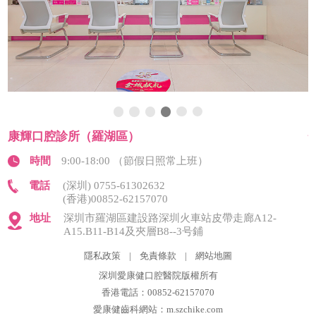
康輝口腔診所（羅湖區）
時間
9:00-18:00 （節假日照常上班）
電話
(深圳) 0755-61302632
(香港)00852-62157070
地址
深圳市羅湖區建設路深圳火車站皮帶走廊A12-
A15.B11-B14及夾層B8--3号鋪
隱私政策
|
免責條款
|
網站地圖
深圳愛康健口腔醫院版權所有
香港電話：00852-62157070
愛康健齒科網站：m.szchike.com