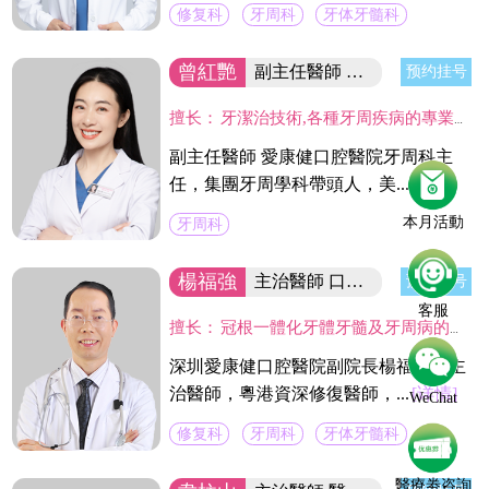
修复科
牙周科
牙体牙髓科
曾紅艷
副主任醫師 集团牙周學科帶頭人
预约挂号
擅长：
牙潔治技術,各種牙周疾病的專業治療及手術治療(翻瓣術及牙周引導骨組織再造術,龈切除術)及種植體周圍感染疾病的治療。
副主任醫師 愛康健口腔醫院牙周科主
任，集團牙周學科帶頭人，美...
[详情]
本月活動
牙周科
楊福強
主治醫師 口腔醫院副院長
预约挂号
客服
擅长：
冠根一體化牙體牙髓及牙周病的診療，復雜牙的拔除，牙體缺損的嵌體修復，以及烤瓷冠、義齒的修復等方面的診治，在水激光治牙方面有著豐富的臨床經驗。臨床工作中致力於牙體保存，種植修復設計，咬合功能重建，微創美學牙體修復等。
深圳愛康健口腔醫院副院長楊福強，主
治醫師，粵港資深修復醫師，...
[详情]
WeChat
修复科
牙周科
牙体牙髓科
醫療劵咨詢