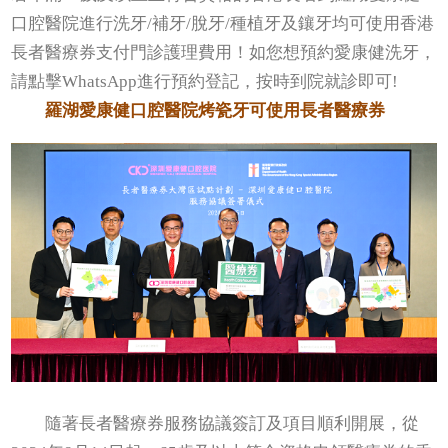
口腔醫院進行洗牙/補牙/脫牙/種植牙及鑲牙均可使用香港
長者醫療券支付門診護理費用！如您想預約愛康健洗牙，
請點擊WhatsApp進行預約登記，按時到院就診即可!
羅湖
愛康健口腔醫院烤瓷牙可使用長者醫療券
隨著長者醫療券服務協議簽訂及項目順利開展，從