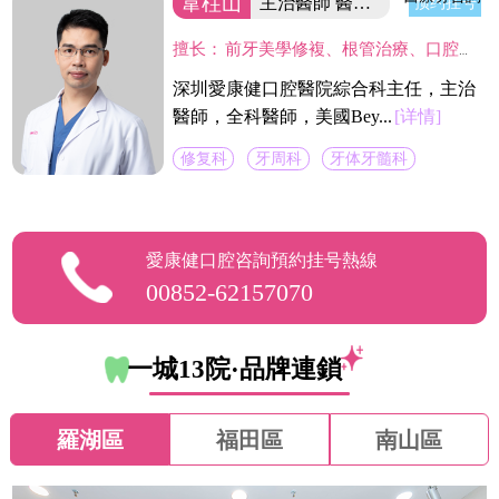
韋柱山
主治醫師 醫院綜合科主任
预约挂号
擅长：
前牙美學修複、根管治療、口腔修複、美容修複等。不僅熟練掌握口腔牙體、牙髓、牙周治療等常見疾病的治療，並在牙齒美白技術上獨具壹格，對修複各種色素牙、氟斑牙、四環素牙、黃牙等有豐富經驗。
深圳愛康健口腔醫院綜合科主任，主治
醫師，全科醫師，美國Bey...
[详情]
修复科
牙周科
牙体牙髓科
愛康健口腔咨詢預約挂号熱線
00852-62157070
一城13院·品牌連鎖
羅湖區
福田區
南山區