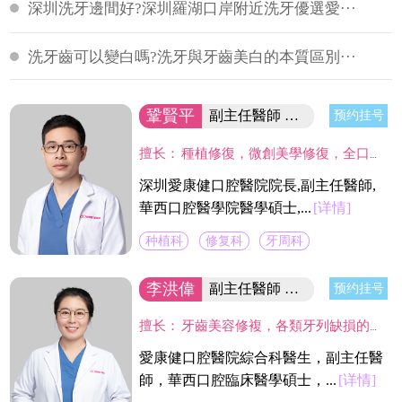
深圳洗牙邊間好?深圳羅湖口岸附近洗牙優選愛···
洗牙齒可以變白嗎?洗牙與牙齒美白的本質區別···
鞏賢平
副主任醫師 醫院院長/碩士
预约挂号
擅长：
種植修復，微創美學修復，全口咬合重建等；熟練應用口腔顯微鏡並在顯微放大設備下進行種植手術、牙周美學手術及各類修復操作。熟練處理牙周病及牙體缺失、四環素、氟斑牙的全口美學修復工作，對於顯微治療有深入研究，具有豐富的口腔全科診療經驗。
深圳愛康健口腔醫院院長,副主任醫師,
華西口腔醫學院醫學碩士,...
[详情]
种植科
修复科
牙周科
李洪偉
副主任醫師 口腔醫學碩士
预约挂号
擅长：
牙齒美容修複，各類牙列缺損的固定及活動義齒的修複、鑄造支架式可摘局部義齒、 數字化修複、種植上部義齒修複等。在口腔數字化修複、口腔色度學、口腔仿生材料等領域進行過深入研究，成績顯著。
愛康健口腔醫院綜合科醫生，副主任醫
師，華西口腔臨床醫學碩士，...
[详情]