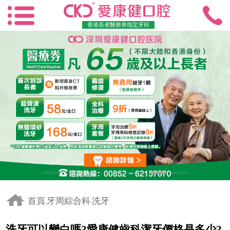
香港長者醫療券指定牙科
首頁
牙周綜合科
洗牙
-
-
洗牙可以變白嗎?愛康健齒科潔牙價格是多少?