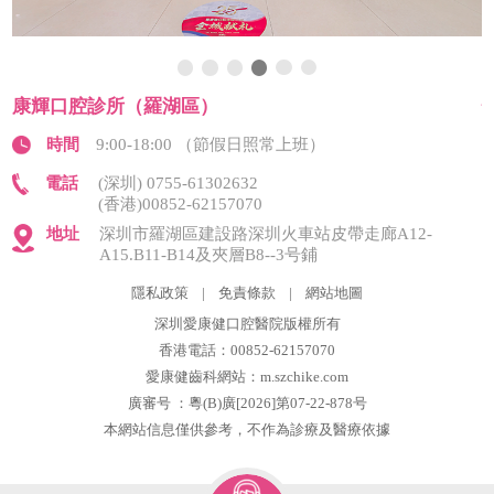
康輝口腔診所（羅湖區）
時間
9:00-18:00 （節假日照常上班）
電話
(深圳) 0755-61302632
(香港)00852-62157070
地址
深圳市羅湖區建設路深圳火車站皮帶走廊A12-
A15.B11-B14及夾層B8--3号鋪
隱私政策
|
免責條款
|
網站地圖
深圳愛康健口腔醫院版權所有
香港電話：00852-62157070
愛康健齒科網站：m.szchike.com
廣審号 ：粵(B)廣[2026]第07-22-878号
本網站信息僅供參考，不作為診療及醫療依據