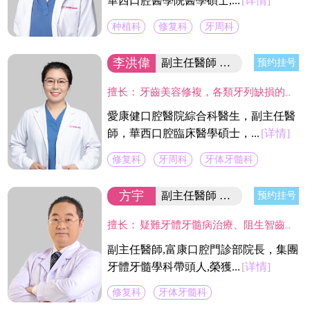
華西口腔醫學院醫學碩士,...
[详情]
种植科
修复科
牙周科
李洪偉
副主任醫師 口腔醫學碩士
预约挂号
擅长：
牙齒美容修複，各類牙列缺損的固定及活動義齒的修複、鑄造支架式可摘局部義齒、 數字化修複、種植上部義齒修複等。在口腔數字化修複、口腔色度學、口腔仿生材料等領域進行過深入研究，成績顯著。
愛康健口腔醫院綜合科醫生，副主任醫
師，華西口腔臨床醫學碩士，...
[详情]
修复科
牙周科
牙体牙髓科
方宇
副主任醫師 富康門診院長
预约挂号
擅长：
疑難牙體牙髓病治療、阻生智齒的拔除、各種缺失牙的美容修復、疑難活動義齒修復。尤其在利用高倍顯微鏡下開展牙髓炎、根尖病變等牙體保存治療具有較深的造詣。
副主任醫師,富康口腔門診部院長，集團
牙體牙髓學科帶頭人,榮獲...
[详情]
修复科
牙体牙髓科