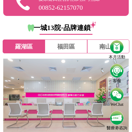
00852-62157070
一城13院·品牌連鎖
羅湖區
福田區
南山區
本月活動
客服
WeChat
醫療劵咨詢