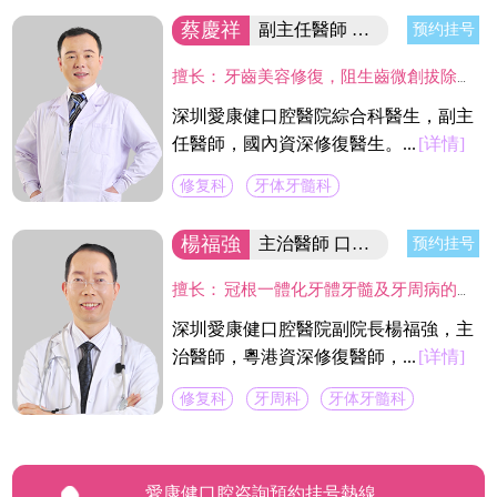
蔡慶祥
副主任醫師 國內資深修復醫生
预约挂号
擅长：
牙齒美容修復，阻生齒微創拔除，固定義齒二次修復，精密舒適全口義齒製作，現代根管治療技術,熟練應用CAD/CAM及DSD微笑設計等數字化技術於臨床工作中,並成功服務於近萬名新老客戶。
深圳愛康健口腔醫院綜合科醫生，副主
任醫師，國內資深修復醫生。...
[详情]
修复科
牙体牙髓科
楊福強
主治醫師 口腔醫院副院長
预约挂号
擅长：
冠根一體化牙體牙髓及牙周病的診療，復雜牙的拔除，牙體缺損的嵌體修復，以及烤瓷冠、義齒的修復等方面的診治，在水激光治牙方面有著豐富的臨床經驗。臨床工作中致力於牙體保存，種植修復設計，咬合功能重建，微創美學牙體修復等。
深圳愛康健口腔醫院副院長楊福強，主
治醫師，粵港資深修復醫師，...
[详情]
修复科
牙周科
牙体牙髓科
愛康健口腔咨詢預約挂号熱線