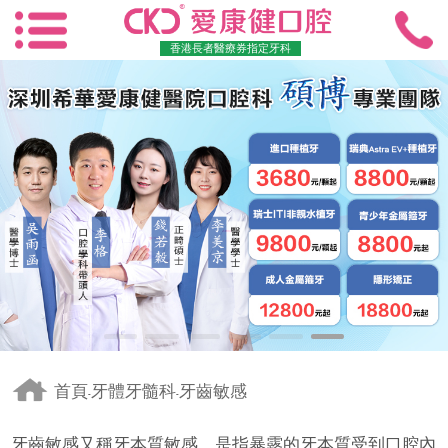
香港長者醫療券指定牙科
首頁
牙體牙髓科
牙齒敏感
-
-
牙齒敏感又稱牙本質敏感，是指暴露的牙本質受到口腔內