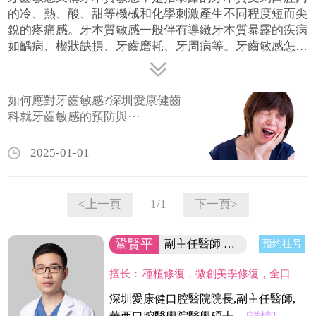
的冷、熱、酸、甜等機械和化學刺激產生不同程度短而尖
銳的疼痛感。牙本質敏感一般伴有導緻牙本質暴露的疾病
如齲病、楔狀缺損、牙齒磨耗、牙周病等。牙齒敏感怎麼
辦?首先建議進行去除病因的相關治療：齲齒治療、缺損
充填、牙周病治療等。其次是進行脫敏治療，通過封閉牙
本質小管以達到阻止刺激因素向牙髓傳播。建議先去正規
如何應對牙齒敏感?深圳愛康健齒
口腔醫院進行檢查，醫生根據病因針對診斷！
科就牙齒敏感的預防與···
2025-01-01
1/1
<上一頁
下一頁>
鞏賢平
副主任醫師 醫院院長/碩士
预约挂号
擅长：
種植修復，微創美學修復，全口咬合重建等；熟練應用口腔顯微鏡並在顯微放大設備下進行種植手術、牙周美學手術及各類修復操作。熟練處理牙周病及牙體缺失、四環素、氟斑牙的全口美學修復工作，對於顯微治療有深入研究，具有豐富的口腔全科診療經驗。
深圳愛康健口腔醫院院長,副主任醫師,