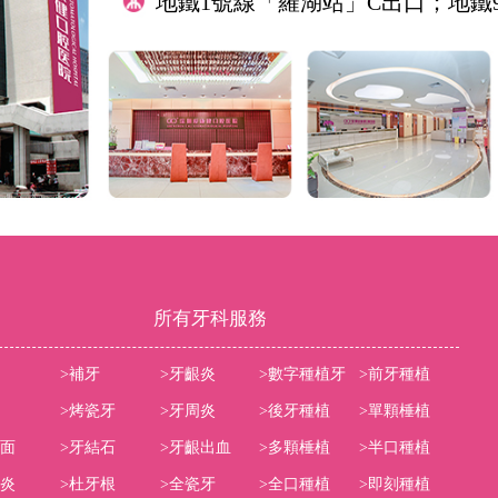
地鐵1號線「羅湖站」C出口；地鐵
所有牙科服務
>補牙
>牙齦炎
>數字種植牙
>前牙種植
>烤瓷牙
>牙周炎
>後牙種植
>單顆棰植
貼面
>牙結石
>牙齦出血
>多顆棰植
>半口種植
齦炎
>杜牙根
>全瓷牙
>全口種植
>即刻種植