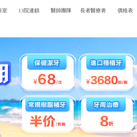
科室
13院連鎖
醫師團隊
長者醫療劵
價格表