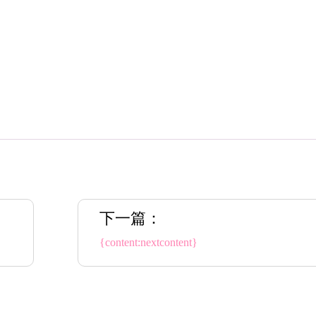
下一篇：
{content:nextcontent}