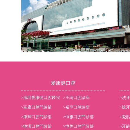
愛康健口腔
>深圳愛康健口腔醫院
>王琦口腔診所
>洗牙
>富康口腔門診部
>裕亨口腔診所
>拔牙
>康輝口腔門診部
>恒雅口腔門診部
>瓷
>恒潔口腔門診部
>恒美口腔門診部
>牙