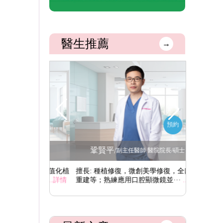
醫生推薦
→
預約
預約
鞏賢平
李
/
腔醫學博士
副主任醫師 醫院院長/碩士
學修復、數值化植
擅長: 種植修復，微創美學修復，全口咬合
擅長: 
植骨···
...詳情
重建等；熟練應用口腔顯微鏡並···
...詳情
重建，特別