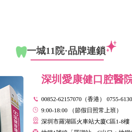
一城11院·品牌連鎖
深圳愛康健口腔醫
00852-62157070（香港） 0755-613
9:00-18:00 （節假日照常上班）
深圳市羅湖區火車站大廈C區1-8樓