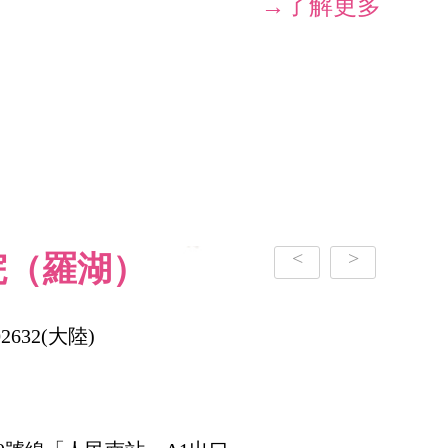
→了解更多
<
>
院（羅湖）
02632(大陸)