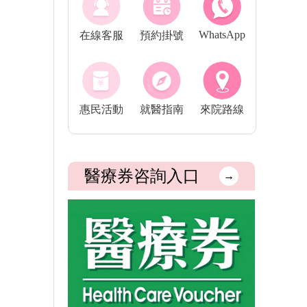
WhatsApp
在線客服
預約掛號
惠民活動
就醫指南
來院路線
醫療券咨詢入口
→