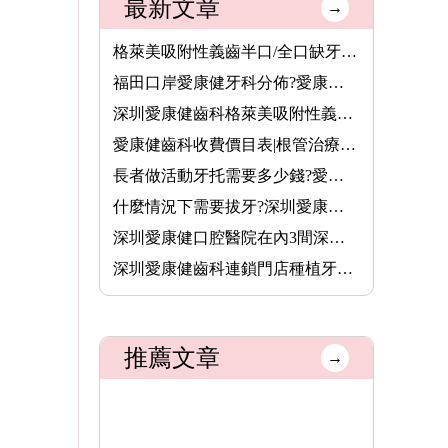
最新文章
→
格萊美吸附性義齒半口/全口缺牙者的穩固新選擇,活動牙可以香港長···
福田口岸愛康健牙科分佈?愛康健齒科收費價錢2026
深圳愛康健齒科格萊美吸附性義齒半口價錢7000元,全口費用13800元···
愛康健齒科收費價目表|根管治療8.5折,保健洗牙68元,特價植牙3680···
長者做活動牙托需要多少錢?愛康健齒科格萊美吸附性義齒價格(半口···
什麼情況下需要拔牙?深圳愛康健齒科拔牙價錢收費價目表2025
深圳愛康健口腔醫院在內3間深圳醫療機構,8月14日起可用香港長者醫···
深圳愛康健齒科連鎖門店種植牙價格表2026|愛康健進口植牙3680元起···
推薦文章
→