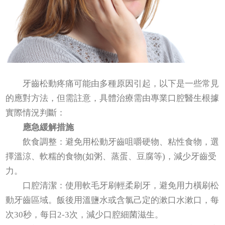
牙齒松動疼痛可能由多種原因引起，以下是一些常見
的應對方法，但需註意，具體治療需由專業口腔醫生根據
實際情況判斷：
應急緩解措施
飲食調整：避免用松動牙齒咀嚼硬物、粘性食物，選
擇溫涼、軟糯的食物(如粥、蒸蛋、豆腐等)，減少牙齒受
力。
口腔清潔：使用軟毛牙刷輕柔刷牙，避免用力橫刷松
動牙齒區域。飯後用溫鹽水或含氯己定的漱口水漱口，每
次30秒，每日2-3次，減少口腔細菌滋生。