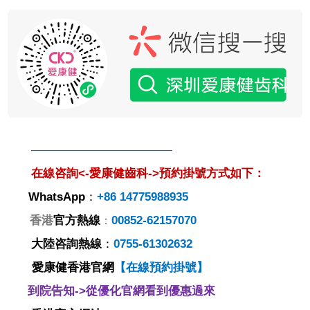
————————————
在線咨詢<-愛康健齒科->預約掛號方式如下：
WhatsApp
：
+86 14775988935
香港
官方熱線
00852-62157070
：
大陸
咨詢
熱線
：
0755-61302632
愛康健香港官網
【
在線預約掛號
】
到院告知->從優化官網看到優惠過來