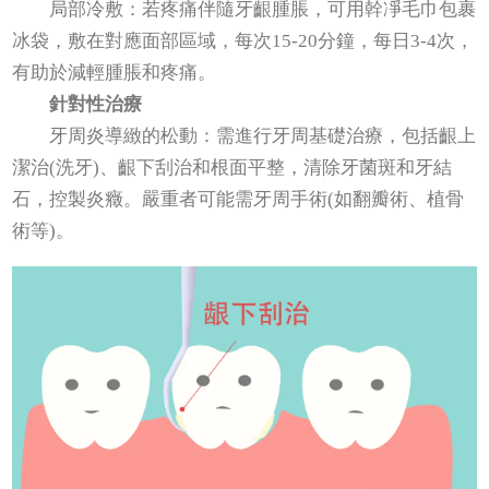
局部冷敷：若疼痛伴隨牙齦腫脹，可用幹凈毛巾包裹
冰袋，敷在對應面部區域，每次15-20分鐘，每日3-4次，
有助於減輕腫脹和疼痛。
針對性治療
牙周炎導緻的松動：需進行牙周基礎治療，包括齦上
潔治(洗牙)、齦下刮治和根面平整，清除牙菌斑和牙結
石，控製炎癥。嚴重者可能需牙周手術(如翻瓣術、植骨
術等)。