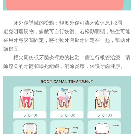
牙外傷導緻的松動：輕度外傷可讓牙齒休息1-2周，
避免咀嚼硬物，多數可自行恢復。若松動明顯，醫生可能
采用牙弓夾闆固定，將松動牙與鄰牙固定在一起，幫助牙
齒穩固。
根尖周炎或牙髓炎導緻的松動：需進行根管治療，清
除感染的牙髓和壞死組織，消除炎癥，保護牙齒健康。