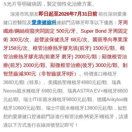
X光片等明確病因，製定個性化治療方案。
即日起至2026年7月31日前
深港市民朋友
前往深圳愛康
愛康健齒科
牙周
健口腔醫院及
連鎖門店睇牙即享以下優惠：
纖維/鋼絲樹脂夾闆固定 500元/牙、Super Bond 牙周固定
術 300元/次、超聲波保健洗牙 68元/次、菌斑導向專業潔
牙158元/次、根管治療熱牙膠充填(前牙) 1500元/顆、根
管治療熱牙膠充填(前磨牙 磨牙) 2000元/顆；顯微根管治
療(前牙) 2000元/顆、顯微根管治療(後牙) 3000元/顆、剝
智慧齒減300元（非智齒拔牙8折）、
特價進口種植牙
3680元/顆（韓系）、美國皓聖種植牙4980元起/顆、瑞典
Neoss親水種植牙 6980元/顆、瑞典ASTRA EV+種植牙8800
元起/顆、瑞士ITI非親水種植牙9800元起/顆、德國Ankylos種
植牙10800元起/顆、瑞士ITI親水種植牙13800元起/顆，如您
想約愛康健口腔連鎖門診進行根管治療/烤瓷牙/種植牙，請通
過以下方式進行在線掛號登記即可！