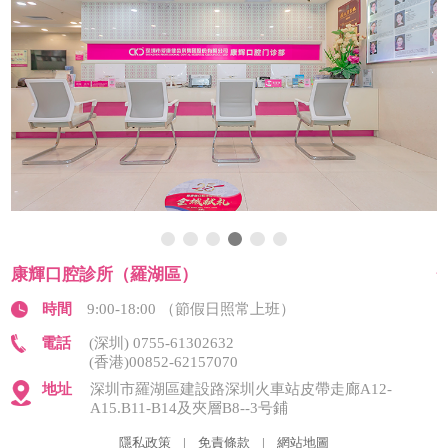
康輝口腔診所（羅湖區）
時間
9:00-18:00 （節假日照常上班）
電話
(深圳) 0755-61302632
(香港)00852-62157070
地址
深圳市羅湖區建設路深圳火車站皮帶走廊A12-
A15.B11-B14及夾層B8--3号鋪
隱私政策
|
免責條款
|
網站地圖