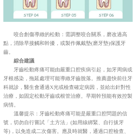
咬合創傷導緻的松動：需調整咬合關系，磨改過高
點，消除早接觸和幹擾，或製作佩戴墊(磨牙墊)保護牙
齒。
綜合建議
牙齒松動疼痛可能由嚴重口腔疾病引起，如牙周病或
牙根感染，拖延處理可能導緻牙齒脫落。推薦盡快前往牙
科就診，醫生會通過X光或檢查確定病因，並給出針對性
治療，如固定松動牙齒或根管治療。早期幹預能有效控製
病情。
溫馨提示：牙齒松動疼痛可能是嚴重口腔問題的信
號，切勿自行嘗試「土方法」(如用線綁緊、自行拔牙
等)，以免造成二次傷害。應及時就醫，通過口腔檢查、