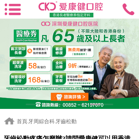
香港長者醫療券指定牙科
首頁
牙周綜合科
牙齒松動
-
-
牙齒松動疼痛怎麼辦?請問愛康健可以用香港