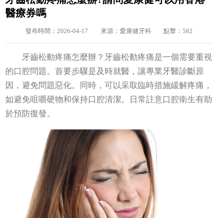
醫療券嗎
發布時間：2026-04-17
來源：愛康健牙科
點擊：582
牙齒松動疼痛怎麼辦？牙齒松動疼痛是一個需要重視
的口腔問題。首要步驟是及時就醫，讓專業牙醫診斷原
因，避免問題惡化。同時，可以采取臨時措施緩解疼痛，
如避免咀嚼硬物和保持口腔清潔。日常註意口腔衛生有助
於預防復發。