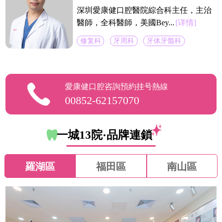
深圳愛康健口腔醫院綜合科主任，主治
醫師，全科醫師，美國Bey...
[详情]
修复科
牙周科
牙体牙髓科
愛康健口腔咨詢預約挂号熱線
00852-62157070
一城13院·品牌連鎖
羅湖區
福田區
南山區