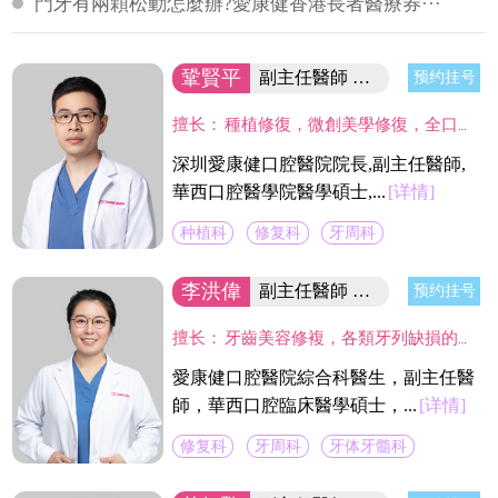
門牙有兩顆松動怎麼辦?愛康健香港長者醫療券···
鞏賢平
副主任醫師 醫院院長/碩士
预约挂号
擅长：
種植修復，微創美學修復，全口咬合重建等；熟練應用口腔顯微鏡並在顯微放大設備下進行種植手術、牙周美學手術及各類修復操作。熟練處理牙周病及牙體缺失、四環素、氟斑牙的全口美學修復工作，對於顯微治療有深入研究，具有豐富的口腔全科診療經驗。
深圳愛康健口腔醫院院長,副主任醫師,
華西口腔醫學院醫學碩士,...
[详情]
种植科
修复科
牙周科
李洪偉
副主任醫師 口腔醫學碩士
预约挂号
擅长：
牙齒美容修複，各類牙列缺損的固定及活動義齒的修複、鑄造支架式可摘局部義齒、 數字化修複、種植上部義齒修複等。在口腔數字化修複、口腔色度學、口腔仿生材料等領域進行過深入研究，成績顯著。
愛康健口腔醫院綜合科醫生，副主任醫
師，華西口腔臨床醫學碩士，...
[详情]
修复科
牙周科
牙体牙髓科