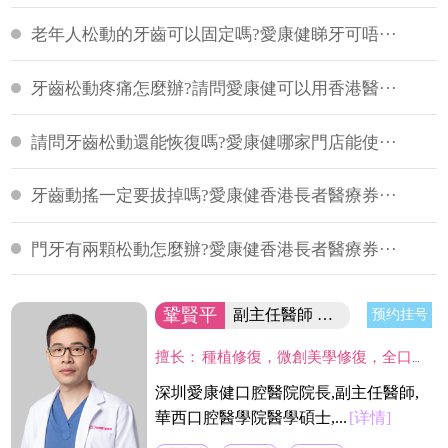
老年人松動的牙齒可以固定嗎?愛康健睇牙可唔···
牙齒松動疼痛怎麼辦?請問愛康健可以用香港醫···
請問牙齒松動還能恢復嗎?愛康健哪家門店能使···
牙齒動搖一定要拔掉嗎?愛康健香港長者醫療券···
門牙有兩顆松動怎麼辦?愛康健香港長者醫療券···
鞏賢平
副主任醫師 醫院院長/碩士
预约挂号
擅长：
種植修復，微創美學修復，全口咬合重建等；熟練應用口腔顯微鏡並在顯微放大設備下進行種植手術、牙周美學手術及各類修復操作。熟練處理牙周病及牙體缺失、四環素、氟斑牙的全口美學修復工作，對於顯微治療有深入研究，具有豐富的口腔全科診療經驗。
深圳愛康健口腔醫院院長,副主任醫師,
華西口腔醫學院醫學碩士,...
[详情]