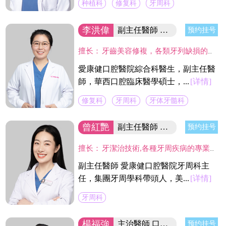
种植科
修复科
牙周科
李洪偉
副主任醫師 口腔醫學碩士
预约挂号
擅长：
牙齒美容修複，各類牙列缺損的固定及活動義齒的修複、鑄造支架式可摘局部義齒、 數字化修複、種植上部義齒修複等。在口腔數字化修複、口腔色度學、口腔仿生材料等領域進行過深入研究，成績顯著。
愛康健口腔醫院綜合科醫生，副主任醫
師，華西口腔臨床醫學碩士，...
[详情]
修复科
牙周科
牙体牙髓科
曾紅艷
副主任醫師 集团牙周學科帶頭人
预约挂号
擅长：
牙潔治技術,各種牙周疾病的專業治療及手術治療(翻瓣術及牙周引導骨組織再造術,龈切除術)及種植體周圍感染疾病的治療。
副主任醫師 愛康健口腔醫院牙周科主
任，集團牙周學科帶頭人，美...
[详情]
牙周科
楊福強
主治醫師 口腔醫院副院長
预约挂号