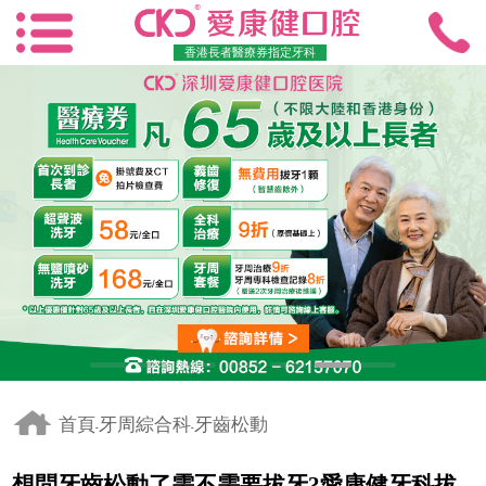
香港長者醫療券指定牙科
首頁
牙周綜合科
牙齒松動
-
-
想問牙齒松動了需不需要拔牙?愛康健牙科拔