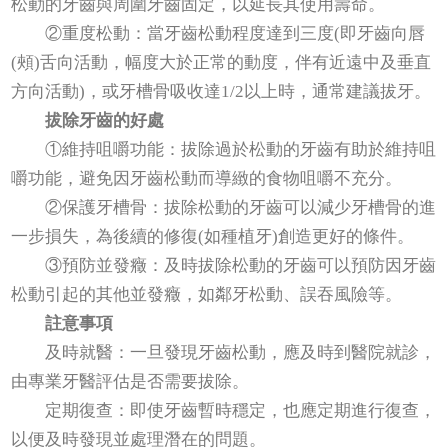
松動的牙齒與周圍牙齒固定，以延長其使用壽命。
②重度松動：當牙齒松動程度達到三度(即牙齒向唇
(頰)舌向活動，幅度大於正常的動度，伴有近遠中及垂直
方向活動)，或牙槽骨吸收達1/2以上時，通常建議拔牙。
拔除牙齒的好處
①維持咀嚼功能：拔除過於松動的牙齒有助於維持咀
嚼功能，避免因牙齒松動而導緻的食物咀嚼不充分。
②保護牙槽骨：拔除松動的牙齒可以減少牙槽骨的進
一步損失，為後續的修復(如種植牙)創造更好的條件。
③預防並發癥：及時拔除松動的牙齒可以預防因牙齒
松動引起的其他並發癥，如鄰牙松動、誤吞風險等。
註意事項
及時就醫：一旦發現牙齒松動，應及時到醫院就診，
由專業牙醫評估是否需要拔除。
定期復查：即使牙齒暫時穩定，也應定期進行復查，
以便及時發現並處理潛在的問題。