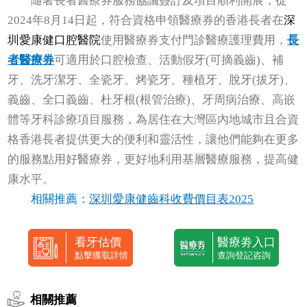
隨著長者醫療券服務協議簽訂及項目順利開展，從
2024年8月14日起，符合資格申領醫療券的香港長者在
深
圳愛康健口腔醫院
使用醫療券支付門診醫療護理費用，
長
者醫療券
可適用於口腔檢查、活動假牙(可摘義齒)、補
牙、洗牙潔牙、全瓷牙、烤瓷牙、種植牙、脫牙(拔牙)、
義齒、全口義齒、杜牙根(根管治療)、牙周病治療、高嵌
體等牙科診療項目服務，為居住在大灣區內地城市且合資
格香港長者提供更大的便利和靈活性，讓他們能夠在更多
的服務點用好醫療券，更好地利用基層醫療服務，提高健
康水平。
相關推薦：
深圳愛康健齒科收費價目表2025
看牙估價
醫療劵入口
點擊獲取詳情
查詢登記咨詢
相關推薦