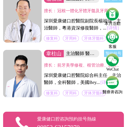
擅长：
冠根一體化牙體牙髓及牙周病的診療，復雜牙的拔除，牙體缺損的嵌體修復，以及烤瓷冠、義齒的修復等方面的診治，在水激光治牙方面有著豐富的臨床經驗。臨床工作中致力於牙體保存，種植修復設計，咬合功能重建，微創美學牙體修復等。
深圳愛康健口腔醫院副院長楊福強，主
本月活動
治醫師，粵港資深修復醫師，...
[详情]
修复科
牙周科
牙体牙髓科
客服
韋柱山
主治醫師 醫院綜合科主任
预约挂号
擅长：
前牙美學修複、根管治療、口腔修複、美容修複等。不僅熟練掌握口腔牙體、牙髓、牙周治療等常見疾病的治療，並在牙齒美白技術上獨具壹格，對修複各種色素牙、氟斑牙、四環素牙、黃牙等有豐富經驗。
WeChat
深圳愛康健口腔醫院綜合科主任，主治
醫師，全科醫師，美國Bey...
[详情]
醫療劵咨詢
修复科
牙周科
牙体牙髓科
愛康健口腔咨詢預約挂号熱線