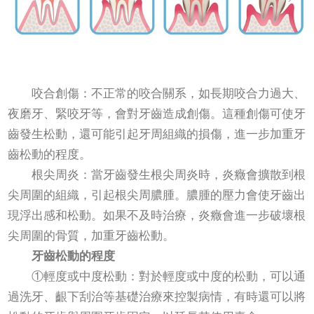
咬合創傷：不正常的咬合關系，如長期咬合力過大、
夜磨牙、緊咬牙等，會對牙齒造成創傷。這種創傷可使牙
齒發生松動，還可能引起牙周組織的損傷，進一步加重牙
齒松動的程度。
根尖周炎：當牙齒發生根尖周炎時，炎癥會擴散到根
尖周圍的組織，引起根尖周膿腫。膿腫的壓力會使牙齒出
現浮出感和松動。如果不及時治療，炎癥會進一步破壞根
尖周圍的骨質，加重牙齒松動。
牙齒松動的程度
①輕度或中度松動：對於輕度或中度的松動，可以通
過洗牙、齦下刮治等基礎治療來控製病情，有時還可以將