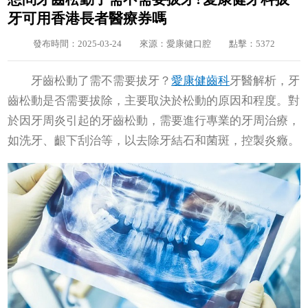
牙可用香港長者醫療券嗎
發布時間：2025-03-24
來源：愛康健口腔
點擊：5372
牙齒松動了需不需要拔牙？
愛康健齒科
牙醫解析，牙
齒松動是否需要拔除，主要取決於松動的原因和程度。對
於因牙周炎引起的牙齒松動，需要進行專業的牙周治療，
如洗牙、齦下刮治等，以去除牙結石和菌斑，控製炎癥。