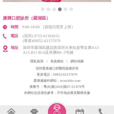
康輝口腔診所（羅湖區）
時間
9:00-18:00 （節假日照常上班）
電話
(深圳) 0755-61302632
(香港)00852-62157070
地址
深圳市羅湖區建設路深圳火車站皮帶走廊A12-
A15.B11-B14及夾層B8--3号鋪
隱私政策
|
免責條款
|
網站地圖
深圳愛康健口腔醫院版權所有
香港電話：00852-62157070
愛康健齒科網站：m.szchike.com
廣審号 ：粵(B)廣[2026]第07-22-878号
本網站信息僅供參考，不作為診療及醫療依據