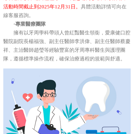
活動時間截止到2025年12月31日。
具體活動詳情可向在
線客服咨詢。
·專業醫療團隊
擁有以牙周學科帶頭人曾紅豔醫生領銜，愛康健口腔
醫院副院長楊福強、副主任醫師李洪偉、副主任醫師蔡慶
祥、主治醫師趙瑩等經驗豐富的牙周專科醫生與護理團
隊，遵循標準操作流程，確保治療過程的規範與舒適。