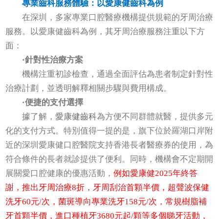
專業齒科服務體驗：以愛康健齒科為例
在深圳，多家專業口腔醫療機構提供規範的牙周治療
服務。以愛康健齒科為例，其牙周治療服務注重以下方
面：
·針對性治療方案
機構注重初診檢查，通過全面評估為患者制定針對性
治療計劃，並透明解釋相關步驟與費用構成。
·便捷的支付選擇
據了解，
愛康健齒科
為方便不同群體就醫，提供多元
化的支付方式。特別值得一提的是，旗下位於羅湖口岸附
近的深圳愛康健口腔醫院支持香港長者醫療券的使用，為
符合條件的長者就診提供了便利。同時，機構會不定期開
展關愛口腔健康的優惠活動，
例如愛康健2025年終答
謝，推出牙周治療8折，牙周刮治首顆半價，超聲波保健
洗牙60元/次，菌斑導向專業洗牙158元/次，常規樹脂補
牙首顆半價，進口種植牙3680元起/顆等多個睇牙活動，