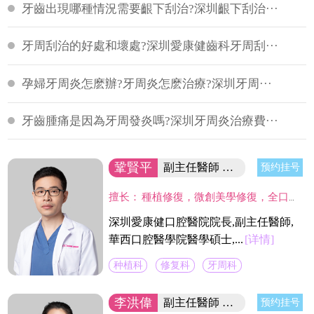
牙齒出現哪種情況需要齦下刮治?深圳齦下刮治···
牙周刮治的好處和壞處?深圳愛康健齒科牙周刮···
孕婦牙周炎怎麽辦?牙周炎怎麽治療?深圳牙周···
牙齒腫痛是因為牙周發炎嗎?深圳牙周炎治療費···
鞏賢平
副主任醫師 醫院院長/碩士
预约挂号
擅长：
種植修復，微創美學修復，全口咬合重建等；熟練應用口腔顯微鏡並在顯微放大設備下進行種植手術、牙周美學手術及各類修復操作。熟練處理牙周病及牙體缺失、四環素、氟斑牙的全口美學修復工作，對於顯微治療有深入研究，具有豐富的口腔全科診療經驗。
深圳愛康健口腔醫院院長,副主任醫師,
華西口腔醫學院醫學碩士,...
[详情]
种植科
修复科
牙周科
李洪偉
副主任醫師 口腔醫學碩士
预约挂号