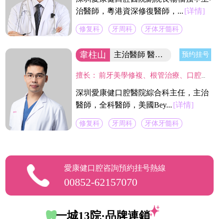
治醫師，粵港資深修復醫師，...
[详情]
修复科
牙周科
牙体牙髓科
韋柱山
主治醫師 醫院綜合科主任
预约挂号
擅长：
前牙美學修複、根管治療、口腔修複、美容修複等。不僅熟練掌握口腔牙體、牙髓、牙周治療等常見疾病的治療，並在牙齒美白技術上獨具壹格，對修複各種色素牙、氟斑牙、四環素牙、黃牙等有豐富經驗。
深圳愛康健口腔醫院綜合科主任，主治
醫師，全科醫師，美國Bey...
[详情]
修复科
牙周科
牙体牙髓科
愛康健口腔咨詢預約挂号熱線
00852-62157070
一城13院·品牌連鎖