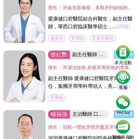
擅长：
牙齒美容修複，各類牙列缺損的固定及活動義齒的修複、鑄造支架式可摘局部義齒、 數字化修複、種植上部義齒修複等。在口腔數字化修複、口腔色度學、口腔仿生材料等領域進行過深入研究，成績顯著。
愛康健口腔醫院綜合科醫生，副主任醫
師，華西口腔臨床醫學碩士，...
[详情]
修复科
牙周科
牙体牙髓科
曾紅艷
副主任醫師 集团牙周學科帶頭人
预约挂号
本月活動
擅长：
牙潔治技術,各種牙周疾病的專業治療及手術治療(翻瓣術及牙周引導骨組織再造術,龈切除術)及種植體周圍感染疾病的治療。
副主任醫師 愛康健口腔醫院牙周科主
任，集團牙周學科帶頭人，美...
[详情]
客服
牙周科
WeChat
楊福強
主治醫師 口腔醫院副院長
预约挂号
擅长：
冠根一體化牙體牙髓及牙周病的診療，復雜牙的拔除，牙體缺損的嵌體修復，以及烤瓷冠、義齒的修復等方面的診治，在水激光治牙方面有著豐富的臨床經驗。臨床工作中致力於牙體保存，種植修復設計，咬合功能重建，微創美學牙體修復等。
醫療劵咨詢
深圳愛康健口腔醫院副院長楊福強，主