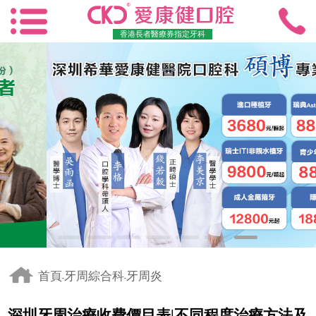
香港長者醫療券指定牙科
首頁
牙周綜合科
牙周炎
-
-
深圳牙周治療收費價目表|不同程度治療方法及