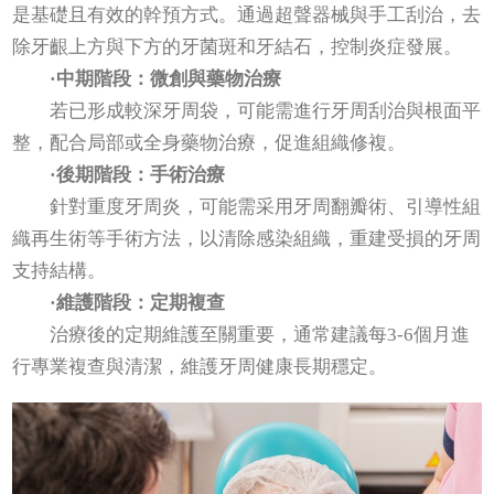
是基礎且有效的幹預方式。通過超聲器械與手工刮治，去
除牙齦上方與下方的牙菌斑和牙結石，控制炎症發展。
·中期階段：微創與藥物治療
若已形成較深牙周袋，可能需進行牙周刮治與根面平
整，配合局部或全身藥物治療，促進組織修複。
·後期階段：手術治療
針對重度牙周炎，可能需采用牙周翻瓣術、引導性組
織再生術等手術方法，以清除感染組織，重建受損的牙周
支持結構。
·維護階段：定期複查
治療後的定期維護至關重要，通常建議每3-6個月進
行專業複查與清潔，維護牙周健康長期穩定。