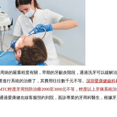
牙周病的嚴重程度有關，早期的牙齦炎階段，通過洗牙可以緩解
要進行系統的治療了，其費用往往數千元不等。
深圳愛康健齒科
MTC輕度牙周預防治療2000至3000元不等，輕度以上牙痛系統
通過愛康健在線客服預約到院，面診專業的牙周科醫生，根據牙