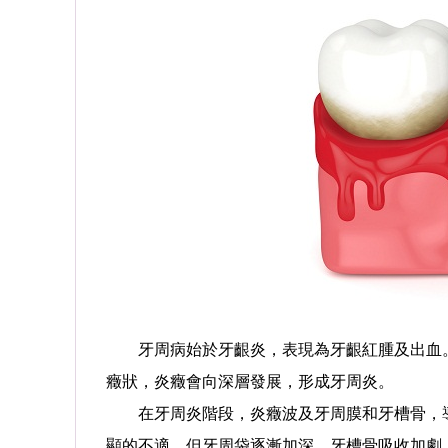
牙周病始於牙齦炎，表現為牙齦紅腫及出血。
癥狀，炎癥會向深層發展，形成牙周炎。
在牙周炎階段，炎癥波及牙周膜和牙槽骨，導
顯的不適，但牙周袋逐漸加深，牙槽骨吸收加劇