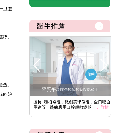
一旦進
醫生推薦
→
基礎。
。
預約
預約
檢查。
鞏賢平
李
/
腔醫學博士
副主任醫師 醫院院長/碩士
統的治
學修復、數值化植
擅長: 種植修復，微創美學修復，全口咬合
擅長: 
植骨···
...詳情
重建等；熟練應用口腔顯微鏡並···
...詳情
重建，特別