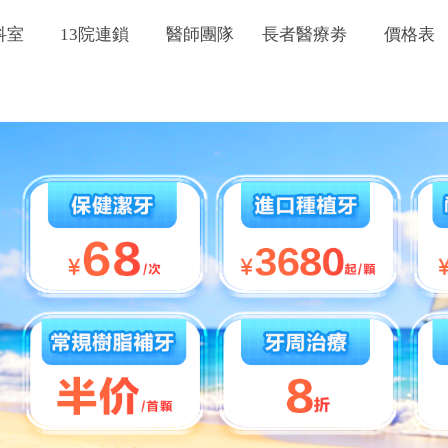
科室
13院連鎖
醫師團隊
長者醫療劵
價格表