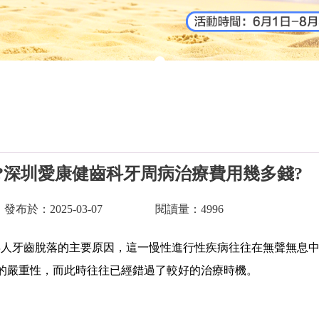
?深圳愛康健齒科牙周病治療費用幾多錢?
發布於：2025-03-07
閱讀量：4996
人牙齒脫落的主要原因，這一慢性進行性疾病往往在無聲無息中
的嚴重性，而此時往往已經錯過了較好的治療時機。