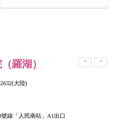
<
>
院（羅湖）
02632(大陸)
9號線「人民南站」A1出口