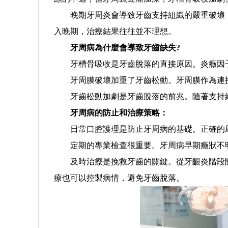
晚期牙周炎會導致牙齒支持組織的嚴重破壞，
入晚期，治療結果往往並不理想。
牙周病為什麼會導致牙齒缺失?
牙槽骨吸收是牙齒脫落的直接原因。炎癥因子
牙周膜破壞加重了牙齒松動。牙周膜作為連接
牙齒松動加劇是牙齒脫落的前兆。隨著支持組
牙周病的防止和治療策略：
預約
預約
日常口腔護理是防止牙周病的基礎。正確的刷
定期的專業檢查很重要。牙周病早期癥狀不明
熊國平
/
主任醫師 集團牙周學科帶頭人
主任醫師/正畸博士
及時治療是挽救牙齒的關鍵。從牙齦炎階段開
治技術,各種牙周疾病的專業治
擅長: 兒童、青少年、成人的各類牙、頜
療也可以控製病情，避免牙齒脫落。
(翻瓣術及牙周引導···
...詳情
面畸形的診斷與治療。
...詳情