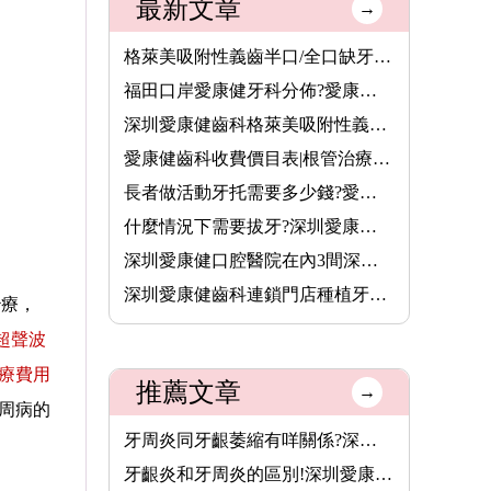
最新文章
→
格萊美吸附性義齒半口/全口缺牙者的穩固新選擇,活動牙可以香港長···
福田口岸愛康健牙科分佈?愛康健齒科收費價錢2026
深圳愛康健齒科格萊美吸附性義齒半口價錢7000元,全口費用13800元···
愛康健齒科收費價目表|根管治療8.5折,保健洗牙68元,特價植牙3680···
長者做活動牙托需要多少錢?愛康健齒科格萊美吸附性義齒價格(半口···
什麼情況下需要拔牙?深圳愛康健齒科拔牙價錢收費價目表2025
深圳愛康健口腔醫院在內3間深圳醫療機構,8月14日起可用香港長者醫···
深圳愛康健齒科連鎖門店種植牙價格表2026|愛康健進口植牙3680元起···
治療，
超聲波
治療費用
推薦文章
→
周病的
牙周炎同牙齦萎縮有咩關係?深圳愛康健牙周病治療收費如何?醫療券···
牙齦炎和牙周炎的區別!深圳愛康健齒科治療牙齦炎和牙周炎可使用香···