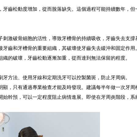
牙齒松動度增加，從而脫落缺失。這個過程可能持續數年，但
刺激破骨細胞的活性，導致牙槽骨的持續吸收，牙齒失去支撐
牙齒和牙槽骨的重要組織，其破壞使牙齒失去緩沖和固定作用
織的破壞，牙齒松動逐漸加重，從而達到無法保留的程度。
預約
牙方法、使用牙線和定期洗牙可以控製菌斑，防止牙周病。
顯，只有通過專業檢查才能及時發現。建議每半年做一次牙周
劉鑫
吳雨函
/
/
副主任醫師 門診院長/博士
主治醫師 口
始幹預，可以一定程度阻止病情進展。即使在牙周炎階段，系
、
擅長: 各種疑難種植牙，穿顴穿翼，全口無
擅長: 復雜口腔種植、美
牙頜，上頜竇提升，復雜的軟硬···
...詳情
牙、微創植牙、即刻植牙、