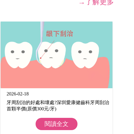
→了解更多
2026-02-18
牙周刮治的好處和壞處?深圳愛康健齒科牙周刮治
首顆半價(原價300元/牙)
閱讀全文