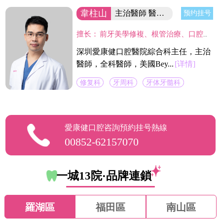
韋柱山
主治醫師 醫院綜合科主任
预约挂号
擅长：
前牙美學修複、根管治療、口腔修複、美容修複等。不僅熟練掌握口腔牙體、牙髓、牙周治療等常見疾病的治療，並在牙齒美白技術上獨具壹格，對修複各種色素牙、氟斑牙、四環素牙、黃牙等有豐富經驗。
深圳愛康健口腔醫院綜合科主任，主治
醫師，全科醫師，美國Bey...
[详情]
修复科
牙周科
牙体牙髓科
愛康健口腔咨詢預約挂号熱線
00852-62157070
一城13院·品牌連鎖
羅湖區
福田區
南山區