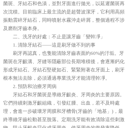
菌斑、牙結石和色漬，並對牙面進行拋光，以延遲菌斑再
次沈積。目前臨床上最主流的是超聲波潔牙，它利用高頻
振動震碎牙結石，同時噴射水霧沖走碎屑，整個過程不涉
及磨削牙齒本身。
二、洗牙的好處：不止是讓牙齒「變幹凈」
1. 清除牙結石——這是刷牙做不到的事
刷牙再認真，也隻能清除牙齒表面約60%的汙垢。牙
菌斑在牙齦溝、牙縫等隱蔽部位長期堆積後，會逐漸鈣化
形成牙結石。牙結石堅硬如石、緊緊附著在牙面上，刷牙
根本無法去除，必須通過專業洗牙才能清理幹凈。
2. 預防和治療牙周病
牙結石和牙菌斑是導緻牙齦炎、牙周炎的主要原因。
它們持續刺激牙齦組織，引發紅腫、出血，若不及時處
理，會進一步破壞牙周膜和牙槽骨(牙齒的「地基」)，最
終導緻牙齒松動甚至脫落。定期洗牙能有效清除這些刺激
物，阻止牙齦炎惡化成牙周炎，使牙周炎的復發率降低