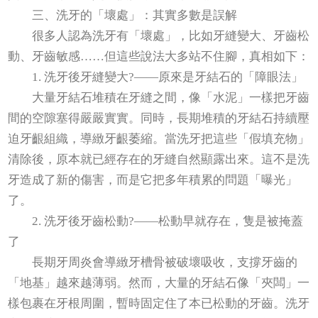
三、洗牙的「壞處」：其實多數是誤解
很多人認為洗牙有「壞處」，比如牙縫變大、牙齒松
動、牙齒敏感……但這些說法大多站不住腳，真相如下：
1. 洗牙後牙縫變大?——原來是牙結石的「障眼法」
大量牙結石堆積在牙縫之間，像「水泥」一樣把牙齒
間的空隙塞得嚴嚴實實。同時，長期堆積的牙結石持續壓
迫牙齦組織，導緻牙齦萎縮。當洗牙把這些「假填充物」
清除後，原本就已經存在的牙縫自然顯露出來。這不是洗
牙造成了新的傷害，而是它把多年積累的問題「曝光」
了。
2. 洗牙後牙齒松動?——松動早就存在，隻是被掩蓋
了
長期牙周炎會導緻牙槽骨被破壞吸收，支撐牙齒的
「地基」越來越薄弱。然而，大量的牙結石像「夾闆」一
樣包裹在牙根周圍，暫時固定住了本已松動的牙齒。洗牙