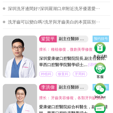
深圳洗牙邊間好?深圳羅湖口岸附近洗牙優選愛···
洗牙齒可以變白嗎?洗牙與牙齒美白的本質區別···
鞏賢平
副主任醫師 醫院院長/碩士
预约挂号
擅长：
種植修復，微創美學修復，全口咬合重建等；熟練應用口腔顯微鏡並在顯微放大設備下進行種植手術、牙周美學手術及各類修復操作。熟練處理牙周病及牙體缺失、四環素、氟斑牙的全口美學修復工作，對於顯微治療有深入研究，具有豐富的口腔全科診療經驗。
本月活動
深圳愛康健口腔醫院院長,副主任醫師,
華西口腔醫學院醫學碩士,...
[详情]
种植科
修复科
牙周科
客服
李洪偉
副主任醫師 口腔醫學碩士
预约挂号
WeChat
擅长：
牙齒美容修複，各類牙列缺損的固定及活動義齒的修複、鑄造支架式可摘局部義齒、 數字化修複、種植上部義齒修複等。在口腔數字化修複、口腔色度學、口腔仿生材料等領域進行過深入研究，成績顯著。
愛康健口腔醫院綜合科醫生，副主任醫