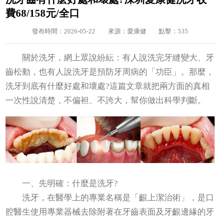
費68/158元/全口
發布時間：2026-05-22
來源：愛康健
點擊：535
關於洗牙，網上眾說紛紜：有人說洗完牙縫變大、牙
齒松動，也有人說洗牙是預防牙周病的「功臣」。那麼，
洗牙到底有什麼好處和壞處?這篇文章就把兩方面的真相
一次性說清楚，不偏袒、不誇大，幫你做出科學判斷。
一、先明確：什麼是洗牙?
洗牙，在醫學上的專業名稱是「齦上潔治術」，是口
腔醫生使用專業器械去除附著在牙齒表面及牙齦邊緣的牙