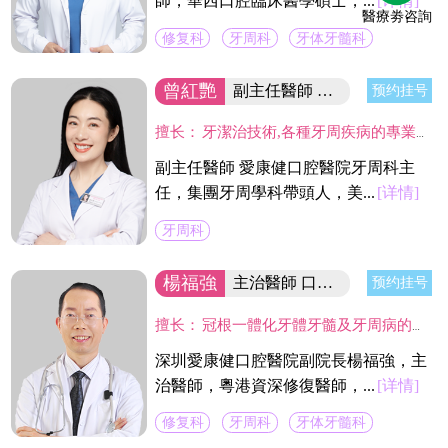
師，華西口腔臨床醫學碩士，...
[详情]
醫療劵咨詢
修复科
牙周科
牙体牙髓科
曾紅艷
副主任醫師 集团牙周學科帶頭人
预约挂号
擅长：
牙潔治技術,各種牙周疾病的專業治療及手術治療(翻瓣術及牙周引導骨組織再造術,龈切除術)及種植體周圍感染疾病的治療。
副主任醫師 愛康健口腔醫院牙周科主
任，集團牙周學科帶頭人，美...
[详情]
牙周科
楊福強
主治醫師 口腔醫院副院長
预约挂号
擅长：
冠根一體化牙體牙髓及牙周病的診療，復雜牙的拔除，牙體缺損的嵌體修復，以及烤瓷冠、義齒的修復等方面的診治，在水激光治牙方面有著豐富的臨床經驗。臨床工作中致力於牙體保存，種植修復設計，咬合功能重建，微創美學牙體修復等。
深圳愛康健口腔醫院副院長楊福強，主
治醫師，粵港資深修復醫師，...
[详情]
修复科
牙周科
牙体牙髓科