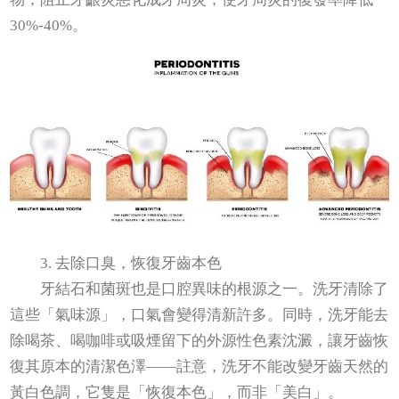
30%-40%。
3. 去除口臭，恢復牙齒本色
牙結石和菌斑也是口腔異味的根源之一。洗牙清除了
這些「氣味源」，口氣會變得清新許多。同時，洗牙能去
除喝茶、喝咖啡或吸煙留下的外源性色素沈澱，讓牙齒恢
復其原本的清潔色澤——註意，洗牙不能改變牙齒天然的
黃白色調，它隻是「恢復本色」，而非「美白」。