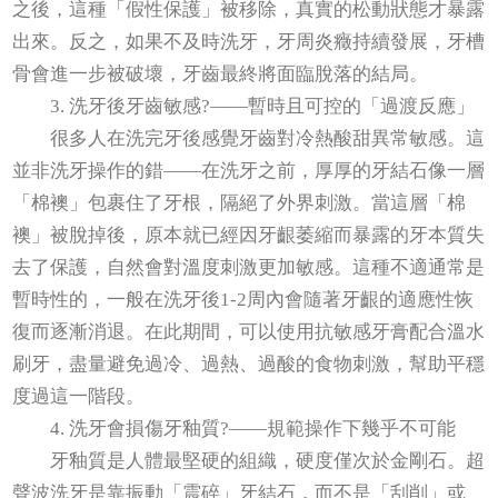
之後，這種「假性保護」被移除，真實的松動狀態才暴露
出來。反之，如果不及時洗牙，牙周炎癥持續發展，牙槽
骨會進一步被破壞，牙齒最終將面臨脫落的結局。
3. 洗牙後牙齒敏感?——暫時且可控的「過渡反應」
很多人在洗完牙後感覺牙齒對冷熱酸甜異常敏感。這
並非洗牙操作的錯——在洗牙之前，厚厚的牙結石像一層
「棉襖」包裹住了牙根，隔絕了外界刺激。當這層「棉
襖」被脫掉後，原本就已經因牙齦萎縮而暴露的牙本質失
去了保護，自然會對溫度刺激更加敏感。這種不適通常是
暫時性的，一般在洗牙後1-2周內會隨著牙齦的適應性恢
復而逐漸消退。在此期間，可以使用抗敏感牙膏配合溫水
刷牙，盡量避免過冷、過熱、過酸的食物刺激，幫助平穩
度過這一階段。
4. 洗牙會損傷牙釉質?——規範操作下幾乎不可能
牙釉質是人體最堅硬的組織，硬度僅次於金剛石。超
聲波洗牙是靠振動「震碎」牙結石，而不是「刮削」或