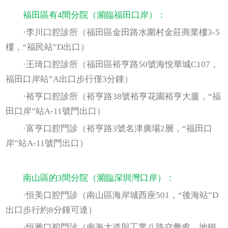
福田區有4間分院（瀕臨福田口岸）：
·李川口腔診所（福田區金田路水圍村金莊商業樓3-5
樓，“福民站”D出口）
·王琦口腔診所（福田區裕亨路50號海悅華城C107，
福田口岸站”A出口步行僅3分鍾）
·裕亨口腔診所（裕亨路38號裕亨花園裕亨大廈，“福
田口岸”站A-11號門出口）
·富亨口腔門診（裕亨路3號名津廣場2層，“福田口
岸”站A-11號門出口）
南山區的3間分院（瀕臨深圳灣口岸）：
·恒美口腔門診（南山區海岸城西座501，“後海站”D
出口步行約8分鍾可達）
·恒雅口腔門診（南海大道與工業八路交彙處，地鐵