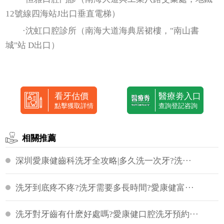
12號線四海站J出口垂直電梯）
·沈虹口腔診所（南海大道海典居裙樓，"南山書
城"站 D出口）
看牙估價
醫療劵入口
點擊獲取詳情
查詢登記咨詢
相關推薦
深圳愛康健齒科洗牙全攻略|多久洗一次牙?洗···
洗牙到底疼不疼?洗牙需要多長時間?愛康健富···
洗牙對牙齒有什麽好處嗎?愛康健口腔洗牙預約···