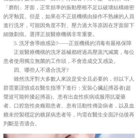
「磨削」牙面，正常頻率的振動壓根不足以破壞結構緻密
的牙釉質。但是，如果在不正規機構由操作不熟練的人員
進行洗牙，可能因角度不對、壓力過大等原因在牙面留下
細微劃痕。選擇正規醫療機構非常重要。
5. 洗牙會導緻感染?——正規機構的消毒有嚴格保障
正規醫療機構的洗牙器械都經過高壓蒸汽滅菌，每位
患者使用獨立無菌的工作頭，不會造成交叉感染。
四、哪些人不適合洗牙?
雖然洗牙對大多數人來說是安全且必要的，但以下人
群需要謹慎或在醫生指導下進行：安裝心臟起搏器者(超
聲波可能幹擾起搏器)、患有出血性疾病或服用抗凝藥
者、口腔急性炎癥期患者、患有活動性傳染病者，以及血
糖未控製穩定的糖尿病患者等，均需在醫生全面評估後再
判斷是否適合。