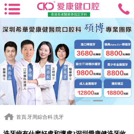
香港長者醫療券指定牙科
首頁
牙周綜合科
洗牙
-
-
洗牙齒有什麽好處和壞處?深圳愛康健洗牙收