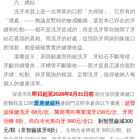
六、總結
洗牙本質上是一次專業的口腔「大掃除」。它所有的
「壞處」——無論是暫時的敏感酸痛，還是本已存在的牙
縫和松動——都不是洗牙造成的，而是洗牙幫你掀開了牙
結石遮擋的真相。而洗牙的好處，從預防牙周病到恢復口
腔清新，都是確確實實的健康收益。
溫馨提示：若因顧慮而拒絕洗牙，牙結石不斷堆積，
牙齦持續發炎，牙槽骨不斷吸收——那才是真正讓你面對
牙縫、松動、掉牙風險的根源。定期洗牙，值得被納入每
個人的健康清單。
即日起至2026年8月31日前
深港市民
前往深圳愛康健口
愛康健齒科
超聲
腔醫院及12間
連鎖門店即享參與以下優惠：
波保健洗牙 68元/次、菌斑導向專業潔牙158元/次、牙周
治療 8折、尚白冷光美白牙 980元/全口
剝智慧齒減300
、
元/顆（非智齒拔牙8折）、
生物合金烤瓷牙 880元/顆、鋯