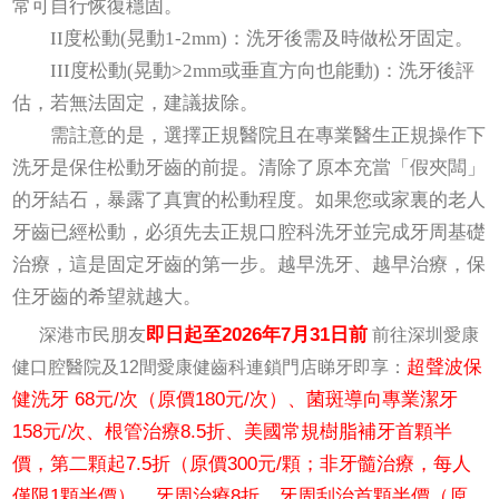
常可自行恢復穩固。
II度松動(晃動1-2mm)：洗牙後需及時做松牙固定。
III度松動(晃動>2mm或垂直方向也能動)：洗牙後評
估，若無法固定，建議拔除。
需註意的是，選擇正規醫院且在專業醫生正規操作下
洗牙是保住松動牙齒的前提。清除了原本充當「假夾闆」
的牙結石，暴露了真實的松動程度。如果您或家裏的老人
牙齒已經松動，必須先去正規口腔科洗牙並完成牙周基礎
治療，這是固定牙齒的第一步。越早洗牙、越早治療，保
住牙齒的希望就越大。
即日起至2026年7月31日前
深港市民朋友
前往深圳愛康
超聲波保
健口腔醫院及12間愛康健齒科連鎖門店睇牙即享：
健洗牙 68元/次（原價180元/次）、菌斑導向專業潔牙
158元/次、根管治療8.5折、美國常規樹脂補牙首顆半
價，第二顆起7.5折（原價300元/顆；非牙髓治療，每人
僅限1顆半價）、牙周治療8折、牙周刮治首顆半價（原