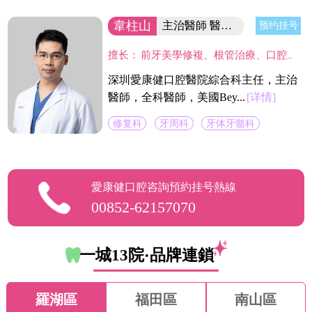
韋柱山
主治醫師 醫院綜合科主任
预约挂号
擅长：
前牙美學修複、根管治療、口腔修複、美容修複等。不僅熟練掌握口腔牙體、牙髓、牙周治療等常見疾病的治療，並在牙齒美白技術上獨具壹格，對修複各種色素牙、氟斑牙、四環素牙、黃牙等有豐富經驗。
深圳愛康健口腔醫院綜合科主任，主治
醫師，全科醫師，美國Bey...
[详情]
修复科
牙周科
牙体牙髓科
愛康健口腔咨詢預約挂号熱線
00852-62157070
一城13院·品牌連鎖
羅湖區
福田區
南山區