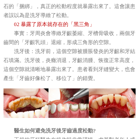
石的「捆綁」，真正的松動程度就暴露出來了。這會讓患
者誤以為是洗牙導緻了松動。
02 暴露了原本就存在的「黑三角」
事實：牙周炎會導緻牙齦萎縮、牙槽骨吸收，兩個牙
齒間的「牙齦乳頭」退縮，形成三角形的空隙。
洗牙後：洗牙前，這個空隙被腫脹發炎的牙齦和牙結
石填滿。洗牙後，炎癥消退，牙齦消腫、恢復正常高度，
這個空隙就清晰地暴露出來了。患者看到牙縫變大，也會
產生「牙齒好像松了、移位了」的錯覺。
醫生如何避免洗牙後牙齒過度松動?