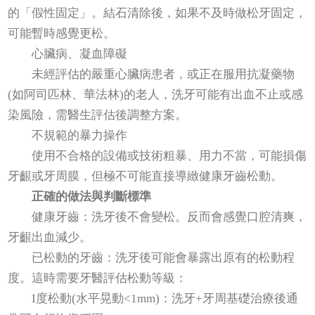
的「假性固定」。結石清除後，如果不及時做松牙固定，
可能暫時感覺更松。
心臟病、凝血障礙
未經評估的嚴重心臟病患者，或正在服用抗凝藥物
(如阿司匹林、華法林)的老人，洗牙可能有出血不止或感
染風險，需醫生評估後調整方案。
不規範的暴力操作
使用不合格的設備或技術粗暴、用力不當，可能損傷
牙齦或牙周膜，但極不可能直接導緻健康牙齒松動。
正確的做法與判斷標準
健康牙齒：洗牙後不會變松。反而會感覺口腔清爽，
牙齦出血減少。
已松動的牙齒：洗牙後可能會暴露出原有的松動程
度。這時需要牙醫評估松動等級：
I度松動(水平晃動<1mm)：洗牙+牙周基礎治療後通