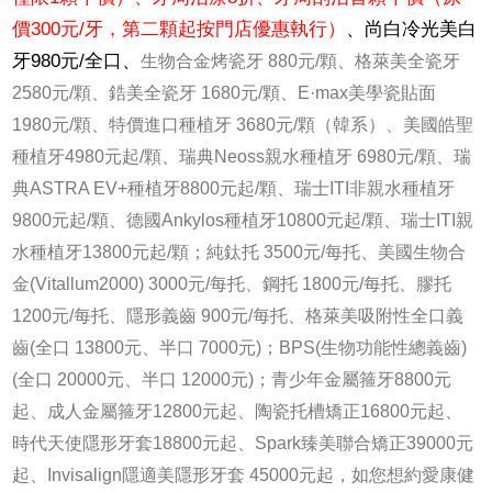
價300元/牙，第二顆起按門店優惠執行）
、尚白冷光美白
牙980元/全口、
生物合金烤瓷牙 880元/顆、格萊美全瓷牙
2580元/顆、鋯美全瓷牙 1680元/顆、E·max美學瓷貼面
1980元/顆、特價進口種植牙 3680元/顆（韓系）、美國皓聖
種植牙4980元起/顆、瑞典Neoss親水種植牙 6980元/顆、瑞
典ASTRA EV+種植牙8800元起/顆、瑞士ITI非親水種植牙
9800元起/顆、德國Ankylos種植牙10800元起/顆、瑞士ITI親
水種植牙13800元起/顆；純鈦托 3500元/每托、美國生物合
金(Vitallum2000) 3000元/每托、鋼托 1800元/每托、膠托
1200元/每托、隱形義齒 900元/每托、格萊美吸附性全口義
齒(全口 13800元、半口 7000元)；BPS(生物功能性總義齒)
(全口 20000元、半口 12000元)；青少年金屬箍牙8800元
起、成人金屬箍牙12800元起、陶瓷托槽矯正16800元起、
時代天使隱形牙套18800元起、Spark臻美聯合矯正39000元
起、Invisalign隱適美隱形牙套 45000元起，如您想約愛康健