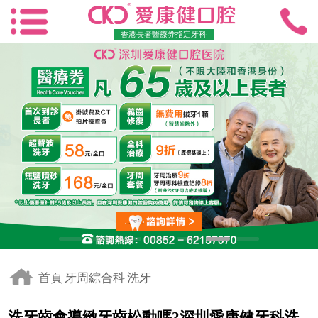
香港長者醫療券指定牙科
首頁
牙周綜合科
洗牙
-
-
洗牙齒會導緻牙齒松動嗎?深圳愛康健牙科洗