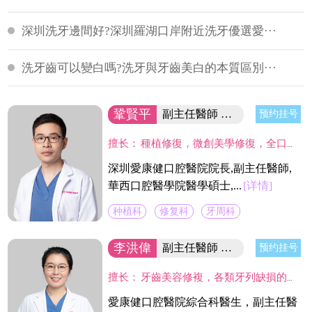
深圳洗牙邊間好?深圳羅湖口岸附近洗牙優選愛···
洗牙齒可以變白嗎?洗牙與牙齒美白的本質區別···
鞏賢平
副主任醫師 醫院院長/碩士
预约挂号
擅长：
種植修復，微創美學修復，全口咬合重建等；熟練應用口腔顯微鏡並在顯微放大設備下進行種植手術、牙周美學手術及各類修復操作。熟練處理牙周病及牙體缺失、四環素、氟斑牙的全口美學修復工作，對於顯微治療有深入研究，具有豐富的口腔全科診療經驗。
深圳愛康健口腔醫院院長,副主任醫師,
華西口腔醫學院醫學碩士,...
[详情]
种植科
修复科
牙周科
李洪偉
副主任醫師 口腔醫學碩士
预约挂号
擅长：
牙齒美容修複，各類牙列缺損的固定及活動義齒的修複、鑄造支架式可摘局部義齒、 數字化修複、種植上部義齒修複等。在口腔數字化修複、口腔色度學、口腔仿生材料等領域進行過深入研究，成績顯著。
愛康健口腔醫院綜合科醫生，副主任醫