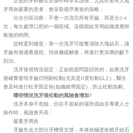
正規的牙科醫生在操作時非常謹慎，尤其對老年人或
牙周炎嚴重的患者，會采取循序漸進的策略：
分次分區治療：不會一次洗完所有牙齒，而是分2-4
次，每次處理口腔的一個區域。這樣能給牙周組織適應和
恢復的時間。
從輕柔到徹底：第一次洗牙可能隻清除大塊結石，讓
牙齒有個適應過程。待炎癥緩解後，再進行更深層的齦下
刮治。
洗牙後視情況固定：正如前面問題回答的，如果洗牙
後確實發現牙齒仍明顯松動(尤其是II度松動以上)，醫生
會及時進行松牙固定術(如纖維帶固定)，防止松動加劇。
哪些情況洗牙後松動的風險會增加?
洗牙本身不危險，但在不規範的場所或由非專業人士
操作時，風險會升高：
嚴重牙周炎
牙齒失去大部分牙槽骨支撐，本身就極度依賴牙結石