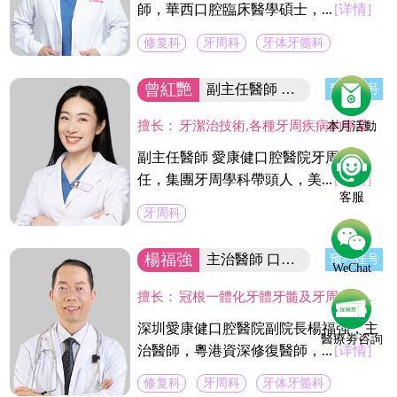
師，華西口腔臨床醫學碩士，...
[详情]
修复科
牙周科
牙体牙髓科
曾紅艷
副主任醫師 集团牙周學科帶頭人
预约挂号
擅长：
牙潔治技術,各種牙周疾病的專業治療及手術治療(翻瓣術及牙周引導骨組織再造術,龈切除術)及種植體周圍感染疾病的治療。
本月活動
副主任醫師 愛康健口腔醫院牙周科主
任，集團牙周學科帶頭人，美...
[详情]
客服
牙周科
楊福強
主治醫師 口腔醫院副院長
预约挂号
WeChat
擅长：
冠根一體化牙體牙髓及牙周病的診療，復雜牙的拔除，牙體缺損的嵌體修復，以及烤瓷冠、義齒的修復等方面的診治，在水激光治牙方面有著豐富的臨床經驗。臨床工作中致力於牙體保存，種植修復設計，咬合功能重建，微創美學牙體修復等。
深圳愛康健口腔醫院副院長楊福強，主
醫療劵咨詢
治醫師，粵港資深修復醫師，...
[详情]
修复科
牙周科
牙体牙髓科