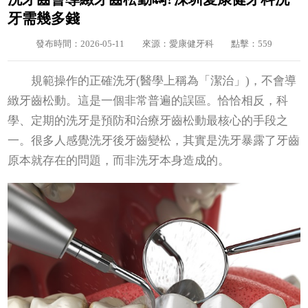
牙需幾多錢
發布時間：2026-05-11
來源：愛康健牙科
點擊：559
規範操作的正確洗牙(醫學上稱為「潔治」)，不會導
緻牙齒松動。這是一個非常普遍的誤區。恰恰相反，科
學、定期的洗牙是預防和治療牙齒松動最核心的手段之
一。很多人感覺洗牙後牙齒變松，其實是洗牙暴露了牙齒
原本就存在的問題，而非洗牙本身造成的。