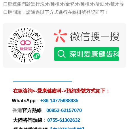
口腔連鎖門診進行洗牙/種植牙/全瓷牙/種植牙/活動牙/箍牙等
口腔問題，請通過以下方式進行在線掛號登記即可！
————————————
在線咨詢<-愛康健齒科->預約掛號方式如下：
WhatsApp
：
+86 14775988935
香港
官方熱線
00852-62157070
：
大陸
咨詢
熱線
：
0755-61302632