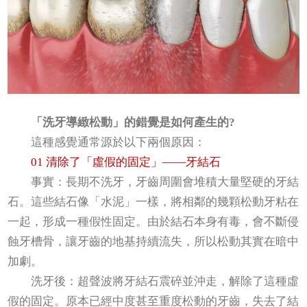
「洗牙導緻松動」的錯覺是如何產生的?
這種感覺通常源於以下兩個原因：
01 清除了「虛假的固定」——牙結石
事實：長期不洗牙，牙齒周圍會堆積大量堅硬的牙結
石。這些結石像「水泥」一樣，將相鄰的幾顆松動牙粘在
一起，形成一種假性固定。由於結石本身有毒，會不斷侵
蝕牙槽骨，讓牙齒的地基持續流失，所以松動其實在暗中
加劇。
洗牙後：超聲波將牙結石震碎並沖走，解除了這種虛
假的固定。原本已經中度甚至重度松動的牙齒，失去了結