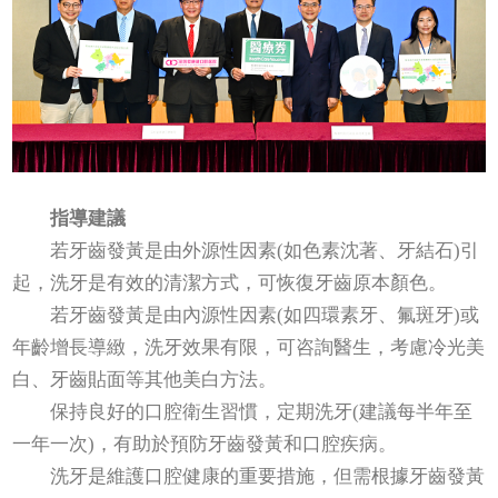
指導建議
若牙齒發黃是由外源性因素(如色素沈著、牙結石)引
起，洗牙是有效的清潔方式，可恢復牙齒原本顏色。
若牙齒發黃是由內源性因素(如四環素牙、氟斑牙)或
年齡增長導緻，洗牙效果有限，可咨詢醫生，考慮冷光美
白、牙齒貼面等其他美白方法。
保持良好的口腔衛生習慣，定期洗牙(建議每半年至
一年一次)，有助於預防牙齒發黃和口腔疾病。
洗牙是維護口腔健康的重要措施，但需根據牙齒發黃