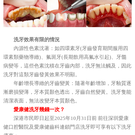
洗牙效果有限的情況
內源性色素沈著：如四環素牙(牙齒發育期間服用四
環素類藥物導緻)、氟斑牙(長期飲用高氟水引起)、牙髓
病變等，這些色素沈積在牙齒內部，洗牙無法觸及，因此
洗牙對這類牙齒發黃效果不明顯。
年齡增長導緻的牙齒變黃：隨著年齡增加，牙釉質逐
漸磨損變薄，牙本質顏色透出，牙齒自然變黃。洗牙隻能
清潔表面，無法改變牙本質顏色。
愛康健洗牙幾錢一次？
深港市民即日起至2025年10月31日前 前往深圳愛康
健口腔醫院及愛康健齒科連鎖門店洗牙即可享有以下洗牙