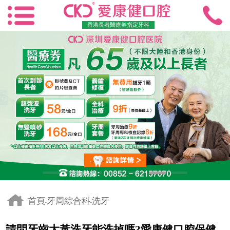
香港長者醫療券指定牙科
首頁
牙周綜合科
洗牙
-
-
請問牙齒太黃洗牙能洗掉嗎?愛康健口腔保健