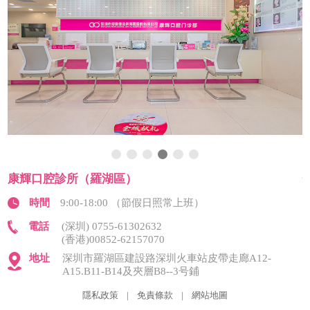
康輝口腔診所（羅湖區）
時間
9:00-18:00 （節假日照常上班）
電話
(深圳) 0755-61302632
(香港)00852-62157070
地址
深圳市羅湖區建設路深圳火車站皮帶走廊A12-
A15.B11-B14及夾層B8--3号鋪
隱私政策
|
免責條款
|
網站地圖