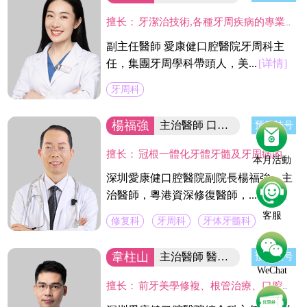
擅长：
牙潔治技術,各種牙周疾病的專業治療及手術治療(翻瓣術及牙周引導骨組織再造術,龈切除術)及種植體周圍感染疾病的治療。
副主任醫師 愛康健口腔醫院牙周科主
任，集團牙周學科帶頭人，美...
[详情]
牙周科
楊福強
主治醫師 口腔醫院副院長
预约挂号
擅长：
冠根一體化牙體牙髓及牙周病的診療，復雜牙的拔除，牙體缺損的嵌體修復，以及烤瓷冠、義齒的修復等方面的診治，在水激光治牙方面有著豐富的臨床經驗。臨床工作中致力於牙體保存，種植修復設計，咬合功能重建，微創美學牙體修復等。
本月活動
深圳愛康健口腔醫院副院長楊福強，主
治醫師，粵港資深修復醫師，...
[详情]
客服
修复科
牙周科
牙体牙髓科
韋柱山
主治醫師 醫院綜合科主任
预约挂号
WeChat
擅长：
前牙美學修複、根管治療、口腔修複、美容修複等。不僅熟練掌握口腔牙體、牙髓、牙周治療等常見疾病的治療，並在牙齒美白技術上獨具壹格，對修複各種色素牙、氟斑牙、四環素牙、黃牙等有豐富經驗。