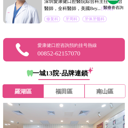
深圳愛康健口腔醫院綜合科主任，主治
醫療劵咨詢
醫師，全科醫師，美國Bey...
[详情]
修复科
牙周科
牙体牙髓科
愛康健口腔咨詢預約挂号熱線
00852-62157070
一城13院·品牌連鎖
羅湖區
福田區
南山區