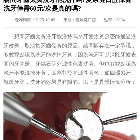
洗牙僅需60元/次是真的嗎?
發布時間：2025-10-09
來源：愛康健口腔
點擊：3894
想問牙齒太黃洗牙能洗掉嗎？牙齒太黃是否能通過洗
牙改善，取決於牙齒發黃的原因。該問題存在一定爭議，
多數觀點認為洗牙能洗掉牙黃，因為洗牙可以清除牙齒表
面的牙菌斑、牙結石等外源性色素沈著。但也有觀點認為
洗牙不能洗掉牙黃，因為對於內源性著色，如四環素牙、
氟斑牙等，洗牙的效果是有限的。以下是具體情況分析：