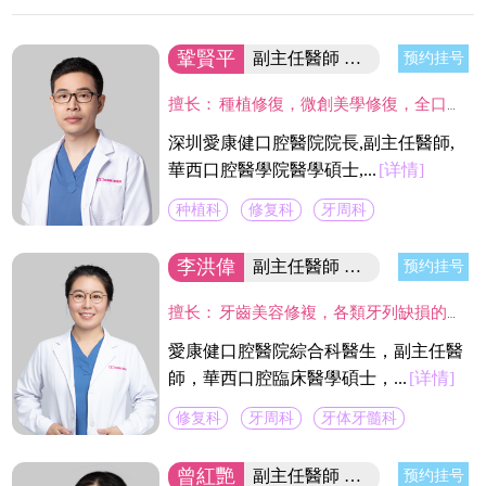
鞏賢平
副主任醫師 醫院院長/碩士
预约挂号
擅长：
種植修復，微創美學修復，全口咬合重建等；熟練應用口腔顯微鏡並在顯微放大設備下進行種植手術、牙周美學手術及各類修復操作。熟練處理牙周病及牙體缺失、四環素、氟斑牙的全口美學修復工作，對於顯微治療有深入研究，具有豐富的口腔全科診療經驗。
深圳愛康健口腔醫院院長,副主任醫師,
華西口腔醫學院醫學碩士,...
[详情]
种植科
修复科
牙周科
李洪偉
副主任醫師 口腔醫學碩士
预约挂号
擅长：
牙齒美容修複，各類牙列缺損的固定及活動義齒的修複、鑄造支架式可摘局部義齒、 數字化修複、種植上部義齒修複等。在口腔數字化修複、口腔色度學、口腔仿生材料等領域進行過深入研究，成績顯著。
愛康健口腔醫院綜合科醫生，副主任醫
師，華西口腔臨床醫學碩士，...
[详情]
修复科
牙周科
牙体牙髓科
曾紅艷
副主任醫師 集团牙周學科帶頭人
预约挂号