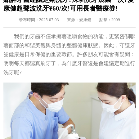
康健超聲波洗牙¥60/次!可用長者醫療券!
發布時間：2025-07-03
來源：愛康健
點擊：2909
我們的牙齒不僅承擔著咀嚼食物的功能，更緊密關聯
著面部的和諧美觀與身體的整體健康狀態。因此，守護牙
齒健康是日常保健的重要環節。許多朋友可能會有疑問：
明明每天都認真刷牙了，為什麽牙醫還是會建議定期進行
洗牙呢?