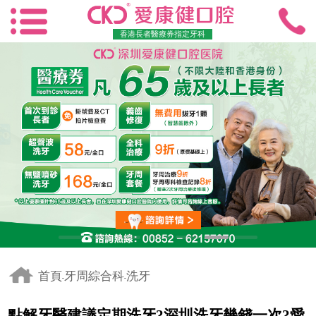
香港長者醫療券指定牙科
首頁
牙周綜合科
洗牙
-
-
點解牙醫建議定期洗牙?深圳洗牙幾錢一次?愛