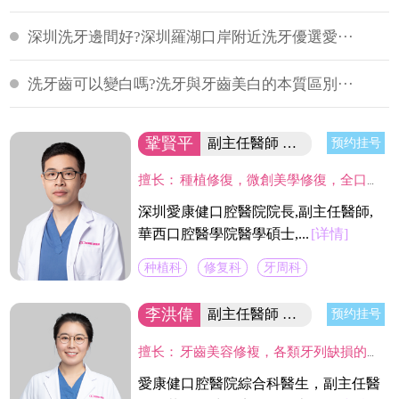
深圳洗牙邊間好?深圳羅湖口岸附近洗牙優選愛···
洗牙齒可以變白嗎?洗牙與牙齒美白的本質區別···
鞏賢平
副主任醫師 醫院院長/碩士
预约挂号
擅长：
種植修復，微創美學修復，全口咬合重建等；熟練應用口腔顯微鏡並在顯微放大設備下進行種植手術、牙周美學手術及各類修復操作。熟練處理牙周病及牙體缺失、四環素、氟斑牙的全口美學修復工作，對於顯微治療有深入研究，具有豐富的口腔全科診療經驗。
深圳愛康健口腔醫院院長,副主任醫師,
華西口腔醫學院醫學碩士,...
[详情]
种植科
修复科
牙周科
李洪偉
副主任醫師 口腔醫學碩士
预约挂号
擅长：
牙齒美容修複，各類牙列缺損的固定及活動義齒的修複、鑄造支架式可摘局部義齒、 數字化修複、種植上部義齒修複等。在口腔數字化修複、口腔色度學、口腔仿生材料等領域進行過深入研究，成績顯著。
愛康健口腔醫院綜合科醫生，副主任醫