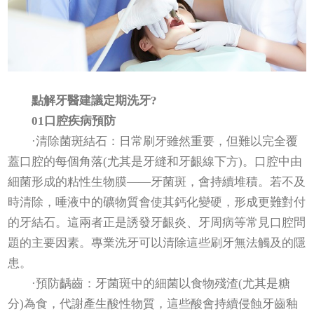
點解牙醫建議定期洗牙?
01口腔疾病預防
·清除菌斑結石：日常刷牙雖然重要，但難以完全覆
蓋口腔的每個角落(尤其是牙縫和牙齦線下方)。口腔中由
細菌形成的粘性生物膜——牙菌斑，會持續堆積。若不及
時清除，唾液中的礦物質會使其鈣化變硬，形成更難對付
的牙結石。這兩者正是誘發牙齦炎、牙周病等常見口腔問
題的主要因素。專業洗牙可以清除這些刷牙無法觸及的隱
患。
·預防齲齒：牙菌斑中的細菌以食物殘渣(尤其是糖
分)為食，代謝產生酸性物質，這些酸會持續侵蝕牙齒釉