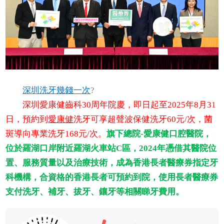
深圳洗牙幾錢一次
?
深圳愛康健齒科30周年院慶，即日起至2025年8月31
日，預約到
愛康健
洗牙可享超聲波保健洗牙60元/次，菌
斑導向專業洗牙168元/次。
旗下總院-愛康健口腔醫院，
位於羅湖口岸附近羅湖火車站C區，2024年憑借其醫院位
置、服務質量以及治療技術，成為香港長者醫療券指定牙
科機構，合資格的香港長者可預約到院，使用長者醫療券
支付洗牙、補牙、拔牙、鑲牙等相關睇牙費用。