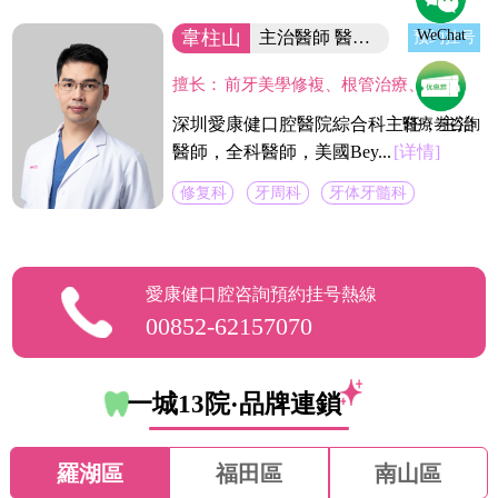
韋柱山
WeChat
主治醫師 醫院綜合科主任
预约挂号
擅长：
前牙美學修複、根管治療、口腔修複、美容修複等。不僅熟練掌握口腔牙體、牙髓、牙周治療等常見疾病的治療，並在牙齒美白技術上獨具壹格，對修複各種色素牙、氟斑牙、四環素牙、黃牙等有豐富經驗。
深圳愛康健口腔醫院綜合科主任，主治
醫療劵咨詢
醫師，全科醫師，美國Bey...
[详情]
修复科
牙周科
牙体牙髓科
愛康健口腔咨詢預約挂号熱線
00852-62157070
一城13院·品牌連鎖
羅湖區
福田區
南山區