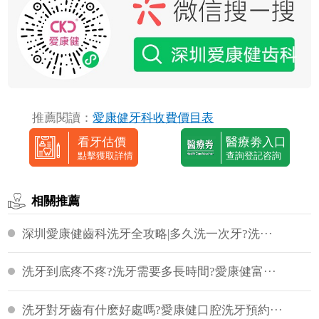
推薦閱讀：
愛康健牙科收費價目表
看牙估價
醫療劵入口
點擊獲取詳情
查詢登記咨詢
相關推薦
深圳愛康健齒科洗牙全攻略|多久洗一次牙?洗···
洗牙到底疼不疼?洗牙需要多長時間?愛康健富···
洗牙對牙齒有什麽好處嗎?愛康健口腔洗牙預約···