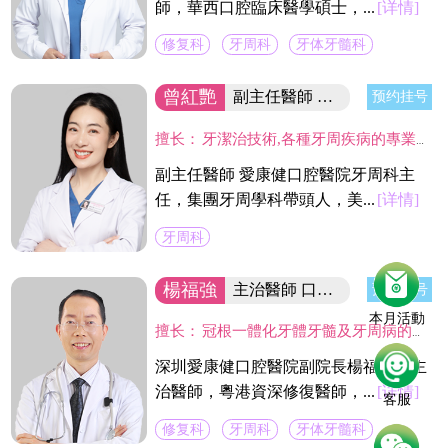
師，華西口腔臨床醫學碩士，...
[详情]
修复科
牙周科
牙体牙髓科
曾紅艷
副主任醫師 集团牙周學科帶頭人
预约挂号
擅长：
牙潔治技術,各種牙周疾病的專業治療及手術治療(翻瓣術及牙周引導骨組織再造術,龈切除術)及種植體周圍感染疾病的治療。
副主任醫師 愛康健口腔醫院牙周科主
任，集團牙周學科帶頭人，美...
[详情]
牙周科
楊福強
主治醫師 口腔醫院副院長
预约挂号
本月活動
擅长：
冠根一體化牙體牙髓及牙周病的診療，復雜牙的拔除，牙體缺損的嵌體修復，以及烤瓷冠、義齒的修復等方面的診治，在水激光治牙方面有著豐富的臨床經驗。臨床工作中致力於牙體保存，種植修復設計，咬合功能重建，微創美學牙體修復等。
深圳愛康健口腔醫院副院長楊福強，主
治醫師，粵港資深修復醫師，...
[详情]
客服
修复科
牙周科
牙体牙髓科