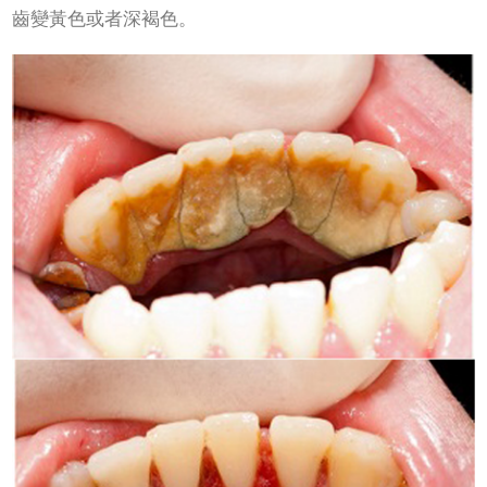
齒變黃色或者深褐色‌。