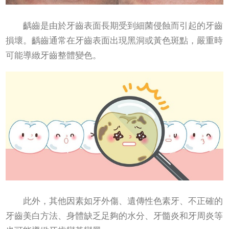
‌齲齒‌是由於牙齒表面長期受到細菌侵蝕而引起的牙齒
損壞。齲齒通常在牙齒表面出現黑洞或黃色斑點，嚴重時
可能導緻牙齒整體變色‌。
此外，‌其他因素‌如牙外傷、遺傳性色素牙、不正確的
牙齒美白方法、身體缺乏足夠的水分、牙髓炎和牙周炎等