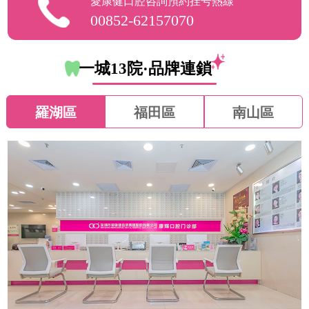
愛康健口腔咨詢預約挂号熱線
00852-62157070
一城13院·品牌連鎖
羅湖區
福田區
南山區