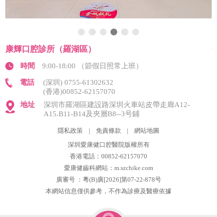
康輝口腔診所（羅湖區）
時間
9:00-18:00 （節假日照常上班）
電話
(深圳) 0755-61302632
(香港)00852-62157070
地址
深圳市羅湖區建設路深圳火車站皮帶走廊A12-
A15.B11-B14及夾層B8--3号鋪
隱私政策
|
免責條款
|
網站地圖
深圳愛康健口腔醫院版權所有
香港電話：00852-62157070
愛康健齒科網站：m.szchike.com
廣審号 ：粵(B)廣[2026]第07-22-878号
本網站信息僅供參考，不作為診療及醫療依據