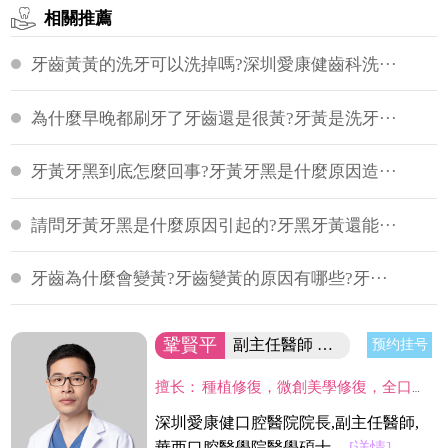
相關推薦
牙齒黃黃的洗牙可以洗掉嗎?深圳愛康健齒科洗···
為什麼早晚都刷牙了牙齒還是很黃?牙黃是洗牙···
牙黃牙黑到底怎麼回事?牙黃牙黑是什麼原因造···
請問牙黃牙黑是什麼原因引起的?牙黑牙黃還能···
牙齒為什麼會變黃?牙齒變黃的原因有哪些?牙···
鞏賢平
副主任醫師 醫院院長/碩士
预约挂号
擅长：
種植修復，微創美學修復，全口咬合重建等；熟練應用口腔顯微鏡並在顯微放大設備下進行種植手術、牙周美學手術及各類修復操作。熟練處理牙周病及牙體缺失、四環素、氟斑牙的全口美學修復工作，對於顯微治療有深入研究，具有豐富的口腔全科診療經驗。
深圳愛康健口腔醫院院長,副主任醫師,
華西口腔醫學院醫學碩士,...
[详情]