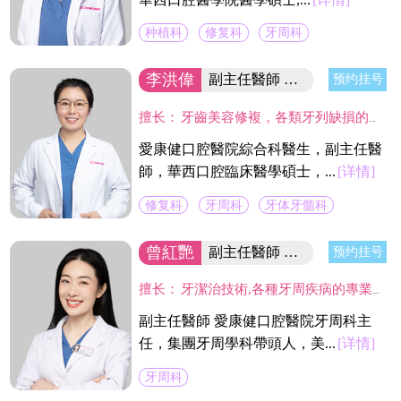
种植科
修复科
牙周科
李洪偉
副主任醫師 口腔醫學碩士
预约挂号
擅长：
牙齒美容修複，各類牙列缺損的固定及活動義齒的修複、鑄造支架式可摘局部義齒、 數字化修複、種植上部義齒修複等。在口腔數字化修複、口腔色度學、口腔仿生材料等領域進行過深入研究，成績顯著。
愛康健口腔醫院綜合科醫生，副主任醫
師，華西口腔臨床醫學碩士，...
[详情]
修复科
牙周科
牙体牙髓科
曾紅艷
副主任醫師 集团牙周學科帶頭人
预约挂号
擅长：
牙潔治技術,各種牙周疾病的專業治療及手術治療(翻瓣術及牙周引導骨組織再造術,龈切除術)及種植體周圍感染疾病的治療。
副主任醫師 愛康健口腔醫院牙周科主
任，集團牙周學科帶頭人，美...
[详情]
牙周科