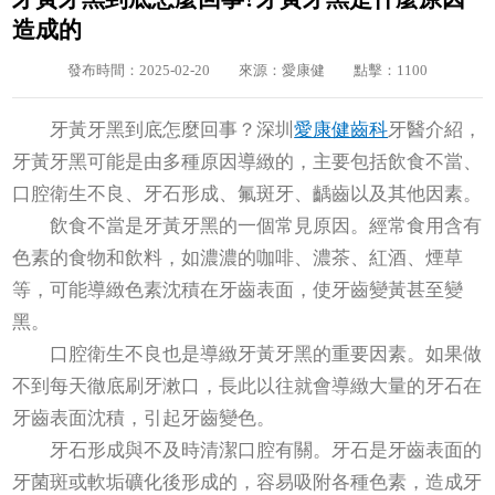
造成的
發布時間：2025-02-20
來源：愛康健
點擊：1100
牙黃牙黑到底怎麼回事？深圳
愛康健齒科
牙醫介紹，
牙黃牙黑可能是由多種原因導緻的，主要包括飲食不當、
口腔衛生不良、牙石形成、氟斑牙、齲齒以及其他因素‌。
‌飲食不當‌是牙黃牙黑的一個常見原因。經常食用含有
色素的食物和飲料，如濃濃的咖啡、濃茶、紅酒、煙草
等，可能導緻色素沈積在牙齒表面，使牙齒變黃甚至變
黑‌。
‌口腔衛生不良‌也是導緻牙黃牙黑的重要因素。如果做
不到每天徹底刷牙漱口，長此以往就會導緻大量的牙石在
牙齒表面沈積，引起牙齒變色‌。
‌牙石形成‌與不及時清潔口腔有關。牙石是牙齒表面的
牙菌斑或軟垢礦化後形成的，容易吸附各種色素，造成牙