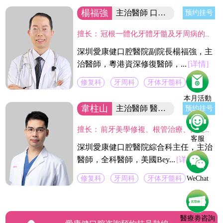
楊福強
主治醫師 口腔醫院副院長
预约挂号
擅长：
冠根一體化牙體牙髓及牙周病的診療，復雜牙的拔除，牙體缺損的嵌體修復，以及烤瓷冠、義齒的修復等方面的診治，在水激光治牙方面有著豐富的臨床經驗。臨床工作中致力於牙體保存，種植修復設計，咬合功能重建，微創美學牙體修復等。
深圳愛康健口腔醫院副院長楊福強，主
治醫師，粵港資深修復醫師，...
[详情]
修复科
牙周科
牙体牙髓科
本月活動
韋柱山
主治醫師 醫院綜合科主任
预约挂号
擅长：
前牙美學修複、根管治療、口腔修複、美容修複等。不僅熟練掌握口腔牙體、牙髓、牙周治療等常見疾病的治療，並在牙齒美白技術上獨具壹格，對修複各種色素牙、氟斑牙、四環素牙、黃牙等有豐富經驗。
客服
深圳愛康健口腔醫院綜合科主任，主治
醫師，全科醫師，美國Bey...
[详情]
修复科
牙周科
牙体牙髓科
WeChat
醫療劵咨詢