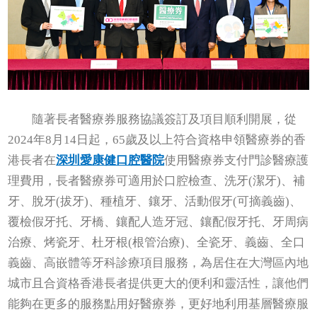
隨著長者醫療券服務協議簽訂及項目順利開展，從
2024年8月14日起，65歲及以上符合資格申領醫療券的香
港長者在
深圳愛康健口腔醫院
使用醫療券支付門診醫療護
理費用，長者醫療券可適用於口腔檢查、洗牙(潔牙)、補
牙、脫牙(拔牙)、種植牙、鑲牙、活動假牙(可摘義齒)、
覆檢假牙托、牙橋、鑲配人造牙冠、鑲配假牙托、牙周病
治療、烤瓷牙、杜牙根(根管治療)、全瓷牙、義齒、全口
義齒、高嵌體等牙科診療項目服務，為居住在大灣區內地
城市且合資格香港長者提供更大的便利和靈活性，讓他們
能夠在更多的服務點用好醫療券，更好地利用基層醫療服