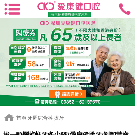
香港長者醫療券指定牙科
首頁
牙周綜合科
拔牙
-
-
拔一顆爛掉蛀牙多少錢?愛康健脫牙/剝智慧齒