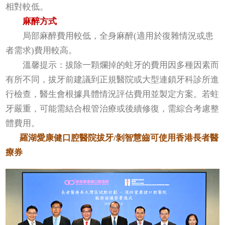
相對較低。
麻醉方式
局部麻醉費用較低，全身麻醉(適用於復雜情況或患
者需求)費用較高。
溫馨提示：拔除一顆爛掉的蛀牙的費用因多種因素而
有所不同，拔牙前建議到正規醫院或大型連鎖牙科診所進
行檢查，醫生會根據具體情況評估費用並製定方案。若蛀
牙嚴重，可能需結合根管治療或後續修復，需綜合考慮整
體費用。
羅湖愛康健口腔醫院拔牙/剝智慧齒可使用香港長者醫
療券