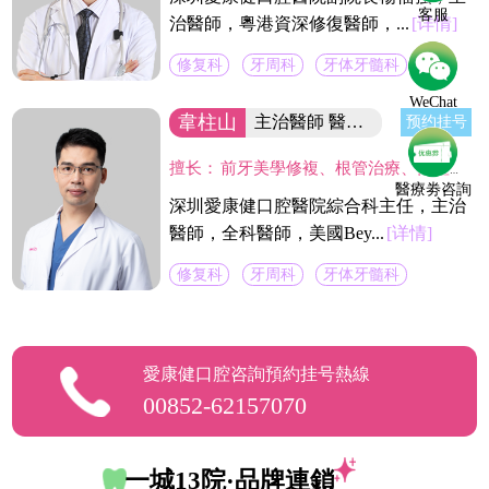
客服
治醫師，粵港資深修復醫師，...
[详情]
修复科
牙周科
牙体牙髓科
WeChat
韋柱山
主治醫師 醫院綜合科主任
预约挂号
擅长：
前牙美學修複、根管治療、口腔修複、美容修複等。不僅熟練掌握口腔牙體、牙髓、牙周治療等常見疾病的治療，並在牙齒美白技術上獨具壹格，對修複各種色素牙、氟斑牙、四環素牙、黃牙等有豐富經驗。
醫療劵咨詢
深圳愛康健口腔醫院綜合科主任，主治
醫師，全科醫師，美國Bey...
[详情]
修复科
牙周科
牙体牙髓科
愛康健口腔咨詢預約挂号熱線
00852-62157070
一城13院·品牌連鎖