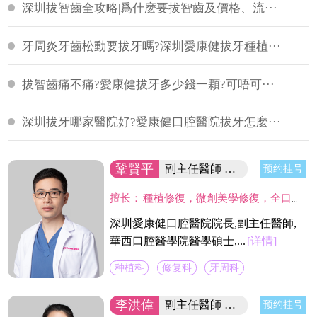
深圳拔智齒全攻略|爲什麽要拔智齒及價格、流···
牙周炎牙齒松動要拔牙嗎?深圳愛康健拔牙種植···
拔智齒痛不痛?愛康健拔牙多少錢一顆?可唔可···
深圳拔牙哪家醫院好?愛康健口腔醫院拔牙怎麼···
鞏賢平
副主任醫師 醫院院長/碩士
预约挂号
擅长：
種植修復，微創美學修復，全口咬合重建等；熟練應用口腔顯微鏡並在顯微放大設備下進行種植手術、牙周美學手術及各類修復操作。熟練處理牙周病及牙體缺失、四環素、氟斑牙的全口美學修復工作，對於顯微治療有深入研究，具有豐富的口腔全科診療經驗。
深圳愛康健口腔醫院院長,副主任醫師,
華西口腔醫學院醫學碩士,...
[详情]
种植科
修复科
牙周科
李洪偉
副主任醫師 口腔醫學碩士
预约挂号