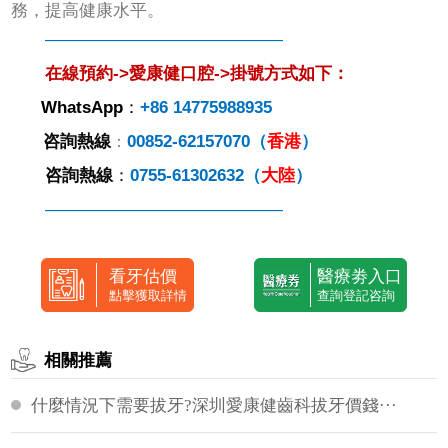
務，提高健康水平。
——————————————
在線預約->愛康健口腔->掛號方式如下：
WhatsApp
：
+86 14775988935
咨詢熱線
00852-62157070（
香港
）
：
咨詢
熱線
：
0755-61302632（
大陸
）
——————————————
看牙估價
醫療劵入口
點擊獲取詳情
查詢登記咨詢
相關推薦
什麼情況下需要拔牙?深圳愛康健齒科拔牙價錢···