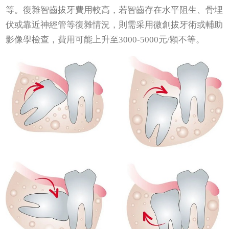
等。復雜智齒拔牙費用較高，若智齒存在水平阻生、骨埋
伏或靠近神經管等復雜情況，則需采用微創拔牙術或輔助
影像學檢查，費用可能上升至3000-5000元/顆不等。