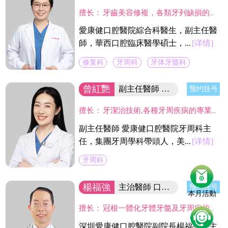
擅长：
牙齒美容修複，各類牙列缺損的固定及活動義齒的修複、鑄造支架式可摘局部義齒、 數字化修複、種植上部義齒修複等。在口腔數字化修複、口腔色度學、口腔仿生材料等領域進行過深入研究，成績顯著。
愛康健口腔醫院綜合科醫生，副主任醫
師，華西口腔臨床醫學碩士，...
[详情]
修复科
牙周科
牙体牙髓科
曾紅艷
副主任醫師 集团牙周學科帶頭人
预约挂号
擅长：
牙潔治技術,各種牙周疾病的專業治療及手術治療(翻瓣術及牙周引導骨組織再造術,龈切除術)及種植體周圍感染疾病的治療。
副主任醫師 愛康健口腔醫院牙周科主
任，集團牙周學科帶頭人，美...
[详情]
牙周科
楊福強
主治醫師 口腔醫院副院長
预约挂号
本月活動
擅长：
冠根一體化牙體牙髓及牙周病的診療，復雜牙的拔除，牙體缺損的嵌體修復，以及烤瓷冠、義齒的修復等方面的診治，在水激光治牙方面有著豐富的臨床經驗。臨床工作中致力於牙體保存，種植修復設計，咬合功能重建，微創美學牙體修復等。
深圳愛康健口腔醫院副院長楊福強，主