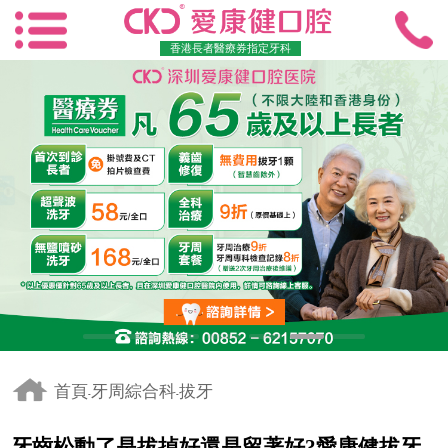
香港長者醫療券指定牙科
首頁
牙周綜合科
拔牙
-
-
牙齒松動了是拔掉好還是留著好?愛康健拔牙