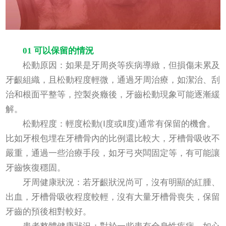
01 可以保留的情況
松動原因：如果是牙周炎等疾病導緻，但損傷未累及
牙齦組織，且松動程度輕微，通過牙周治療，如潔治、刮
治和根面平整等，控製炎癥後，牙齒松動現象可能逐漸緩
解。
松動程度：輕度松動(Ⅰ度或Ⅱ度)通常有保留的機會。
比如牙根包埋在牙槽骨內的比例還比較大，牙槽骨吸收不
嚴重，通過一些治療手段，如牙弓夾闆固定等，有可能讓
牙齒恢復穩固。
牙周健康狀況：若牙齦狀況尚可，沒有明顯的紅腫、
出血，牙槽骨吸收程度較輕，沒有大量牙槽骨喪失，保留
牙齒的預後相對較好。