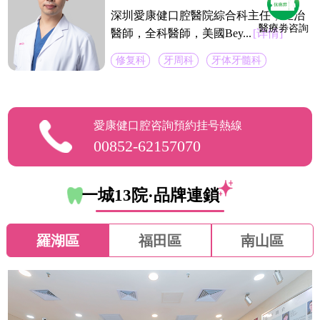
深圳愛康健口腔醫院綜合科主任，主治
醫療劵咨詢
醫師，全科醫師，美國Bey...
[详情]
修复科
牙周科
牙体牙髓科
愛康健口腔咨詢預約挂号熱線
00852-62157070
一城13院·品牌連鎖
羅湖區
福田區
南山區