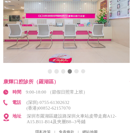
康輝口腔診所（羅湖區）
時間
9:00-18:00 （節假日照常上班）
電話
(深圳) 0755-61302632
(香港)00852-62157070
地址
深圳市羅湖區建設路深圳火車站皮帶走廊A12-
A15.B11-B14及夾層B8--3号鋪
隱私政策
|
免責條款
|
網站地圖