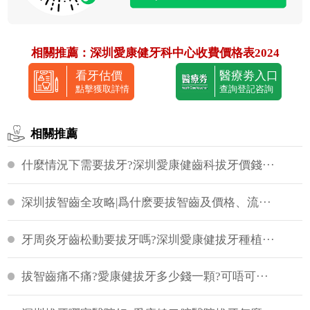
相關推薦：
深圳愛康健牙科中心收費價格表2024
看牙估價
醫療劵入口
點擊獲取詳情
查詢登記咨詢
相關推薦
什麼情況下需要拔牙?深圳愛康健齒科拔牙價錢···
深圳拔智齒全攻略|爲什麽要拔智齒及價格、流···
牙周炎牙齒松動要拔牙嗎?深圳愛康健拔牙種植···
拔智齒痛不痛?愛康健拔牙多少錢一顆?可唔可···