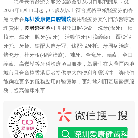
隨著長者醫療券服務協議簽訂及項目順利開展，從
2024年8月14日起，65歲及以上符合資格申領醫療券的香
港長者在
深圳愛康健口腔醫院
使用醫療券支付門診醫療護
理費用，
長者醫療券
可適用於口腔檢查、洗牙(潔牙)、種
植牙、鑲牙、脫牙(拔牙)、活動假牙(可摘義齒)、覆檢假
牙托、牙橋、鑲配人造牙冠、鑲配假牙托、牙周病治療、
烤瓷牙、杜牙根(根管治療)、補牙、全瓷牙、義齒、全口
義齒、高嵌體等牙科診療項目服務，為居住在大灣區內地
城市且合資格香港長者提供更大的便利和靈活性，讓他們
能夠在更多的服務點用好醫療券，更好地利用基層醫療服
務，提高健康水平。