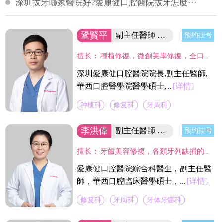
深圳拔牙哪家醫院好?愛康健口腔醫院拔牙怎麼···
鞏賢平
副主任醫師 醫院院長/碩士
预约挂号
擅长：
種植修復，微創美學修復，全口咬合重建等；熟練應用口腔顯微鏡並在顯微放大設備下進行種植手術、牙周美學手術及各類修復操作。熟練處理牙周病及牙體缺失、四環素、氟斑牙的全口美學修復工作，對於顯微治療有深入研究，具有豐富的口腔全科診療經驗。
深圳愛康健口腔醫院院長,副主任醫師,
華西口腔醫學院醫學碩士,...
[详情]
种植科
修复科
牙周科
李洪偉
副主任醫師 口腔醫學碩士
预约挂号
擅长：
牙齒美容修複，各類牙列缺損的固定及活動義齒的修複、鑄造支架式可摘局部義齒、 數字化修複、種植上部義齒修複等。在口腔數字化修複、口腔色度學、口腔仿生材料等領域進行過深入研究，成績顯著。
愛康健口腔醫院綜合科醫生，副主任醫
師，華西口腔臨床醫學碩士，...
[详情]
修复科
牙周科
牙体牙髓科