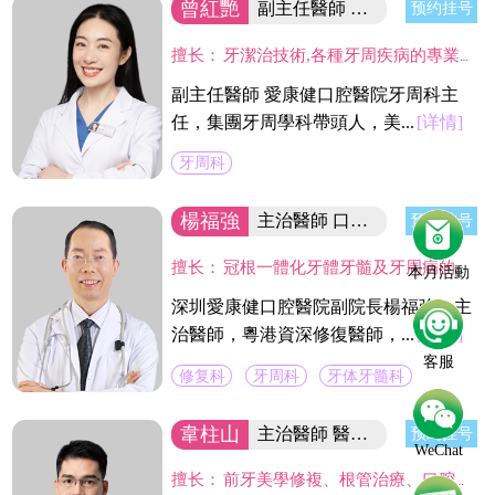
曾紅艷
副主任醫師 集团牙周學科帶頭人
预约挂号
擅长：
牙潔治技術,各種牙周疾病的專業治療及手術治療(翻瓣術及牙周引導骨組織再造術,龈切除術)及種植體周圍感染疾病的治療。
副主任醫師 愛康健口腔醫院牙周科主
任，集團牙周學科帶頭人，美...
[详情]
牙周科
楊福強
主治醫師 口腔醫院副院長
预约挂号
擅长：
冠根一體化牙體牙髓及牙周病的診療，復雜牙的拔除，牙體缺損的嵌體修復，以及烤瓷冠、義齒的修復等方面的診治，在水激光治牙方面有著豐富的臨床經驗。臨床工作中致力於牙體保存，種植修復設計，咬合功能重建，微創美學牙體修復等。
本月活動
深圳愛康健口腔醫院副院長楊福強，主
治醫師，粵港資深修復醫師，...
[详情]
客服
修复科
牙周科
牙体牙髓科
韋柱山
主治醫師 醫院綜合科主任
预约挂号
WeChat
擅长：
前牙美學修複、根管治療、口腔修複、美容修複等。不僅熟練掌握口腔牙體、牙髓、牙周治療等常見疾病的治療，並在牙齒美白技術上獨具壹格，對修複各種色素牙、氟斑牙、四環素牙、黃牙等有豐富經驗。