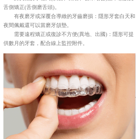
舌側矯正(舌側磨舌頭)。
有夜磨牙或深覆合導緻的牙齒磨損：隱形牙套白天和
夜間佩戴還可以當磨牙頜墊。
需要遠程矯正或復診不方便(異地、出國)：隱形可提
供數月的牙套，配合線上監控附件。