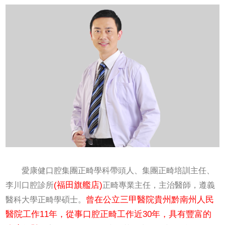
愛康健口腔集團正畸學科帶頭人、集團正畸培訓主任、
(福田旗艦店)
李川口腔診所
正畸專業主任，主治醫師，遵義
曾在公立三甲醫院貴州黔南州人民
醫科大學正畸學碩士。
醫院工作11年，從事口腔正畸工作近30年，具有豐富的