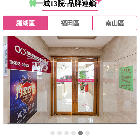
一城13院·品牌連鎖
羅湖區
福田區
南山區