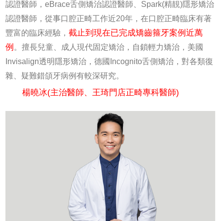
認證醫師，eBrace舌側矯治認證醫師、Spark(精靚)隱形矯治
認證醫師，從事口腔正畸工作近20年，在口腔正畸臨床有著
截止到現在已完成矯齒箍牙案例近萬
豐富的臨床經驗，
例
。擅長兒童、成人現代固定矯治，自鎖輕力矯治，美國
Invisalign透明隱形矯治，德國Incognito舌側矯治，對各類復
雜、疑難錯頜牙病例有較深研究。
楊曉冰(主治醫師、王琦門店正畸專科醫師)