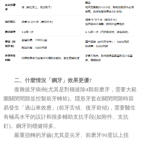
二、什麼情況「鋼牙」效果更優?
復雜拔牙病例(尤其是對稱拔除4顆前磨牙，需要大範
圍關閉間隙並控製前牙轉矩)。隱形牙套在關閉間隙時容
易發生「過山車效應」(前牙舌傾、後牙前傾)，需要醫生
有極高水平的設計和很多輔助支抗手段(如附件、支抗
釘)。鋼牙則穩健得多。
嚴重扭轉的牙齒(尤其是尖牙、前磨牙90度以上扭