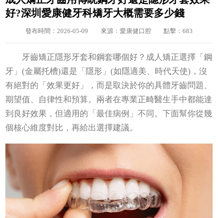
好?深圳愛康健牙科矯牙大概需要多少錢
發布時間：2026-05-09
來源：愛康健口腔
點擊：683
牙齒矯正隱形牙套和鋼套哪個好？成人矯正選擇「鋼
牙」(金屬托槽)還是「隱形」(如隱適美、時代天使)，沒
有絕對的「效果更好」，而是取決於你的具體牙齒問題、
期望值、自律性和預算。兩者在專業正畸醫生手中都能達
到良好效果，但適用的「最佳病例」不同。下面幫你從幾
個核心維度對比，再給出選擇建議。