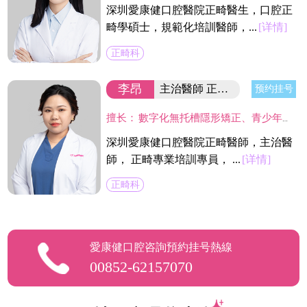
深圳愛康健口腔醫院正畸醫生，口腔正
畸學碩士，規範化培訓醫師，...
[详情]
正畸科
李昂
主治醫師 正畸學碩士
预约挂号
擅长：
數字化無托槽隱形矯正、青少年早期矯正、個性化舌側矯正及Insignia數字化精準高效唇側矯正。
深圳愛康健口腔醫院正畸醫師，主治醫
師， 正畸專業培訓專員， ...
[详情]
正畸科
愛康健口腔咨詢預約挂号熱線
00852-62157070