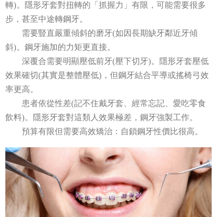
轉)。隱形牙套對扭轉的「抓握力」有限，可能需要很多
步，甚至中途轉鋼牙。
需要豎直嚴重傾斜的磨牙(如因長期缺牙鄰近牙傾
斜)。鋼牙施加的力矩更直接。
深覆合需要明顯壓低前牙(壓下切牙)。隱形牙套壓低
效果確切(其實是整體壓低)，但鋼牙結合平導或搖椅弓效
率更高。
患者依從性差(記不住戴牙套、經常忘記、愛吃零食
飲料)。隱形牙套對這類人效果極差，鋼牙強製工作。
預算有限但需要高效矯治：自鎖鋼牙性價比很高。