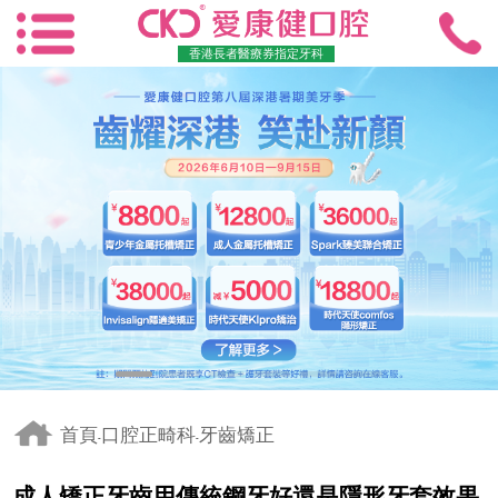
香港長者醫療券指定牙科
首頁
口腔正畸科
牙齒矯正
-
-
成人矯正牙齒用傳統鋼牙好還是隱形牙套效果