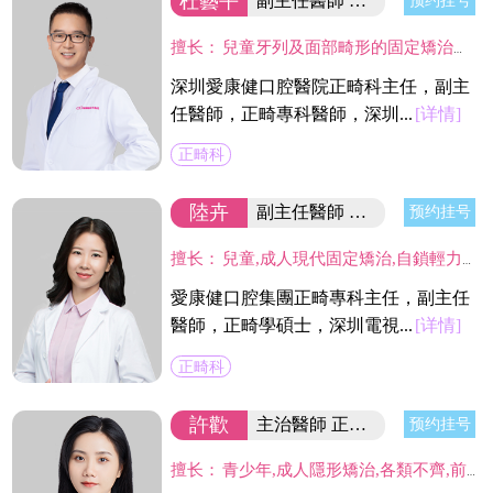
杜藝平
副主任醫師 口腔醫院正畸科主任
预约挂号
擅长：
兒童牙列及面部畸形的固定矯治和功能矯治技術，成人各類錯頜畸形的功能矯治、固定矯治和隱形矯治，熟練應用20多種正畸産品完成矯治，同時開展青少年嚴重錯頜畸形的早期阻斷性矯治及各種口腔不良習慣的矯治。掌握隱形無痕新技術，貫徹舒適正畸新理念。
深圳愛康健口腔醫院正畸科主任，副主
任醫師，正畸專科醫師，深圳...
[详情]
正畸科
陸卉
副主任醫師 正畸學碩士/集團正畸專科主任
预约挂号
擅长：
兒童,成人現代固定矯治,自鎖輕力矯治,美國Invisalign透明隱形矯治,德國Incognito舌側矯治,對各類復雜,疑難錯頜牙病例有較深研究。
愛康健口腔集團正畸專科主任，副主任
醫師，正畸學碩士，深圳電視...
[详情]
正畸科
許歡
主治醫師 正畸學碩士
预约挂号
擅长：
青少年,成人隱形矯治,各類不齊,前突,反頜等牙性,頜骨性的錯頜畸形,關註上呼吸道和口腔不良習慣與矯治的關系,全面設計把控美容美學,肌肉功能和牙齒咬合統一和諧。