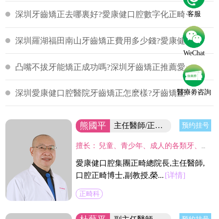
深圳牙齒矯正去哪裏好?愛康健口腔數字化正畸···
客服
深圳羅湖福田南山牙齒矯正費用多少錢?愛康健···
WeChat
凸嘴不拔牙能矯正成功嗎?深圳牙齒矯正推薦愛···
醫療劵咨詢
深圳愛康健口腔醫院牙齒矯正怎麽樣?牙齒矯正···
熊國平
主任醫師/正畸博士
预约挂号
擅长：
兒童、青少年、成人的各類牙、頜、面畸形的診斷與治療。
愛康健口腔集團正畸總院長,主任醫師,
口腔正畸博士,副教授,榮...
[详情]
正畸科