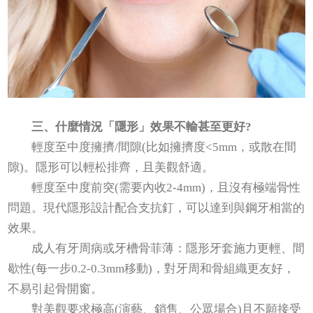
三、什麼情況「隱形」效果不輸甚至更好?
輕度至中度擁擠/間隙(比如擁擠度<5mm，或散在間
隙)。隱形可以輕松排齊，且美觀舒適。
輕度至中度前突(需要內收2-4mm)，且沒有極端骨性
問題。現代隱形設計配合支抗釘，可以達到與鋼牙相當的
效果。
成人有牙周病或牙槽骨菲薄：隱形牙套施力更輕、間
歇性(每一步0.2-0.3mm移動)，對牙周和骨組織更友好，
不易引起骨開窗。
對美觀要求極高(演藝、銷售、公眾場合)且不願接受