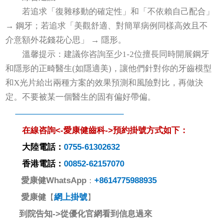
若追求「復雜移動的確定性」和「不依賴自己配合」
→ 鋼牙；若追求「美觀舒適、對簡單病例同樣高效且不
介意額外花錢花心思」 → 隱形。
溫馨提示：建議你咨詢至少1-2位擅長同時開展鋼牙
和隱形的正畸醫生(如隱適美)，讓他們針對你的牙齒模型
和X光片給出兩種方案的效果預測和風險對比，再做決
定。不要被某一個醫生的固有偏好帶偏。
—————————————
在線咨詢<-
愛康健齒科->預約掛號方式如下：
大陸電話：
0755-61302632
香港電話：
00852-62157070
愛康健
WhatsApp
+8614775988935
：
愛康健
網上掛號
【
】
到院告知->從優化官網看到信息過來