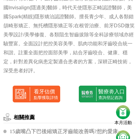
國Invisalign(隱適美)醫師，時代天使隱形正畸認證醫師，美
國Spark(精靚)隱形矯治認證醫師。擅長青少年、成人各類錯
頜畸形矯正、無托槽隱形矯正等;在根管治療、前牙DSD微笑
美學設計/美學修復、各類阻生智齒拔除等全科診療領域亦經
驗豐富。全面設計把控美容美學、肌肉功能和牙齒咬合統一
和諧。註重全面把控面部美學，結合牙齒咬合、健康、穩
定，針對差異化病患定製適合患者的方案，深耕正畸技術，
深受患者好評。
看牙估價
醫療劵入口
點擊獲取詳情
查詢登記咨詢
相關推薦
本月活動
15歲嘴凸下巴後縮矯正牙齒能改善嗎?想約愛康···