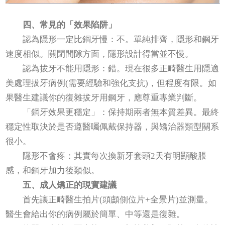
四、常見的「效果陷阱」
認為隱形一定比鋼牙慢：不。單純排齊，隱形和鋼牙
速度相似。關閉間隙方面，隱形設計得當並不慢。
認為拔牙不能用隱形：錯。現在很多正畸醫生用隱適
美處理拔牙病例(需要經驗和強化支抗)，但程度有限。如
果醫生建議你的復雜拔牙用鋼牙，應尊重專業判斷。
「鋼牙效果更穩定」：保持期兩者無本質差異。最終
穩定性取決於是否遵醫囑佩戴保持器，與矯治器類型關系
很小。
隱形不會疼：其實每次換新牙套頭2天有明顯酸脹
感，和鋼牙加力後類似。
五、成人矯正的現實建議
首先讓正畸醫生拍片(頭顱側位片+全景片)並測量。
醫生會給出你的病例屬於簡單、中等還是復雜。