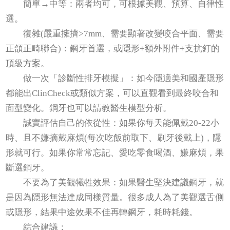
簡單→中等：兩者均可，可根據美觀、預算、自律性
選。
復雜(嚴重擁擠>7mm、需要顯著改變咬合平面、需要
正頜正畸聯合)：鋼牙首選，或隱形+額外附件+支抗釘的
頂級方案。
做一次「診斷性排牙模擬」：如今隱適美和國產隱形
都能出ClinCheck或類似方案，可以直觀看到最終咬合和
面型變化。鋼牙也可以請教醫生模型分析。
誠實評估自己的依從性：如果你每天能佩戴20-22小
時、且不嫌摘戴麻煩(每次吃飯前取下、刷牙後戴上)，隱
形就可行。如果你常常忘記、愛吃零食喝酒、嫌麻煩，果
斷選鋼牙。
不要為了美觀犧牲效果：如果醫生堅決建議鋼牙，就
是因為隱形無法達成同樣質量。很多成人為了美觀選舌側
或隱形，結果中途效果不佳再轉鋼牙，耗時耗錢。
綜合建議：