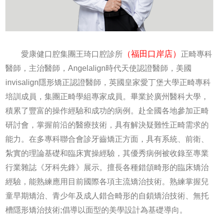
（福田口岸店）
愛康健口腔集團王琦口腔診所
正畸專科
醫師，主治醫師，Angelalign時代天使認證醫師，美國
invisalign隱形矯正認證醫師，英國皇家愛丁堡大學正畸專科
培訓成員，集團正畸學組專家成員。畢業於廣州醫科大學，
積累了豐富的操作經驗和成功的病例。赴全國各地參加正畸
研討會，掌握前沿的醫療技術，具有解決疑難性正畸需求的
能力。在多專科聯合會診牙齒矯正方面，具有系統、前衛、
紮實的理論基礎和臨床實操經驗，其優秀病例被收錄至專業
行業雜誌《牙科先鋒》展示。擅長各種錯頜畸形的臨床矯治
經驗，能熟練應用目前國際各項主流矯治技術。熟練掌握兒
童早期矯治、青少年及成人錯合畸形的自鎖矯治技術、無托
槽隱形矯治技術;倡導以面型的美學設計為基礎導向。