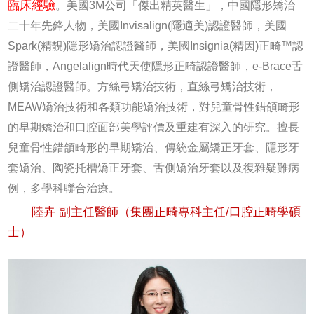
臨床經驗
。美國3M公司「傑出精英醫生」，中國隱形矯治
二十年先鋒人物，美國Invisalign(隱適美)認證醫師，美國
Spark(精靚)隱形矯治認證醫師，美國Insignia(精因)正畸™認
證醫師，Angelalign時代天使隱形正畸認證醫師，e-Brace舌
側矯治認證醫師。方絲弓矯治技術，直絲弓矯治技術，
MEAW矯治技術和各類功能矯治技術，對兒童骨性錯頜畸形
的早期矯治和口腔面部美學評價及重建有深入的研究。擅長
兒童骨性錯頜畸形的早期矯治、傳統金屬矯正牙套、隱形牙
套矯治、陶瓷托槽矯正牙套、舌側矯治牙套以及復雜疑難病
例，多學科聯合治療。
陸卉 副主任醫師（集團正畸專科主任/口腔正畸學碩
士）