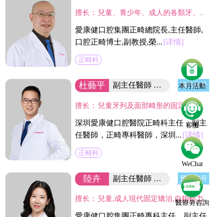
擅长：
兒童、青少年、成人的各類牙、頜、面畸形的診斷與治療。
愛康健口腔集團正畸總院長,主任醫師,
口腔正畸博士,副教授,榮...
[详情]
正畸科
杜藝平
副主任醫師 口腔醫院正畸科主任
预约挂号
本月活動
擅长：
兒童牙列及面部畸形的固定矯治和功能矯治技術，成人各類錯頜畸形的功能矯治、固定矯治和隱形矯治，熟練應用20多種正畸産品完成矯治，同時開展青少年嚴重錯頜畸形的早期阻斷性矯治及各種口腔不良習慣的矯治。掌握隱形無痕新技術，貫徹舒適正畸新理念。
深圳愛康健口腔醫院正畸科主任，副主
客服
任醫師，正畸專科醫師，深圳...
[详情]
正畸科
WeChat
陸卉
副主任醫師 正畸學碩士/集團正畸專科主任
预约挂号
擅长：
兒童,成人現代固定矯治,自鎖輕力矯治,美國Invisalign透明隱形矯治,德國Incognito舌側矯治,對各類復雜,疑難錯頜牙病例有較深研究。
醫療劵咨詢
愛康健口腔集團正畸專科主任，副主任