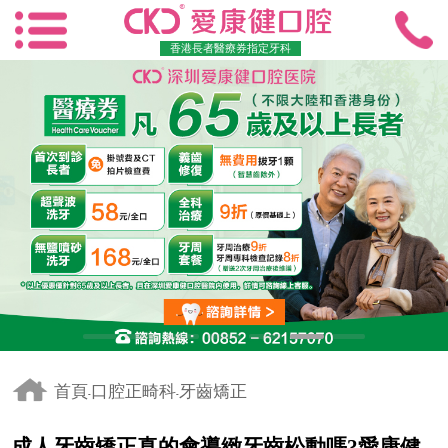
香港長者醫療券指定牙科
首頁
口腔正畸科
牙齒矯正
-
-
成人牙齒矯正真的會導緻牙齒松動嗎?愛康健