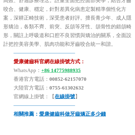
高效、舒適診療理念。註重全面把控面部美學，結合牙齒
咬合、健康、穩定，針對差異化病患定製精準個性化方
案，深耕正畸技術，深受患者好評。擅長青少年、成人隱
形矯治，各類不齊、前突、反頜等牙性、頜骨性的錯頜畸
形，關註上呼吸道和口腔不良習慣與矯治的關系，全面設
計把控美容美學、肌肉功能和牙齒咬合統一和諧。
————————————
愛康健齒科官網在線掛號方式：
WhatsApp：
+86 14775988935
香港官方電話：
00852-62157070
大陸官方電話：
0755-61302632
官網線上掛號：【
在線掛號
】
————————————
相關推薦：
愛康健齒科做牙齒矯正多少錢