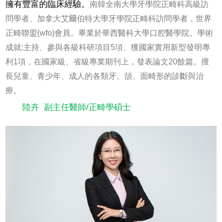
擁有豐富的臨床經驗。
南韓全南大學牙學院正畸科高級訪
問學者、加拿大艾爾伯特大學牙學院正畸科訪問學者，世界
正畸聯盟(wfo)會員。畢業於華西醫科大學口腔醫學院。學術
成就:主持、參與各級科研項目5項、獲國家實用新型發明專
利1項，在國家級、省級專業期刊上，發表論文20餘篇。擅
長兒童、青少年、成人的各類牙、頜、面畸形的診斷與治
療。
陸卉 副主任醫師/
正畸學碩士