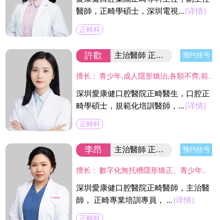
醫師，正畸學碩士，深圳電視...
[详情]
正畸科
許歡
主治醫師 正畸學碩士
预约挂号
擅长：
青少年,成人隱形矯治,各類不齊,前突,反頜等牙性,頜骨性的錯頜畸形,關註上呼吸道和口腔不良習慣與矯治的關系,全面設計把控美容美學,肌肉功能和牙齒咬合統一和諧。
深圳愛康健口腔醫院正畸醫生，口腔正
畸學碩士，規範化培訓醫師，...
[详情]
正畸科
李昂
主治醫師 正畸學碩士
预约挂号
擅长：
數字化無托槽隱形矯正、青少年早期矯正、個性化舌側矯正及Insignia數字化精準高效唇側矯正。
深圳愛康健口腔醫院正畸醫師，主治醫
師， 正畸專業培訓專員， ...
[详情]
正畸科