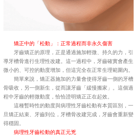
矯正中的「松動」：正常過程而非永久傷害
牙齒矯正的原理，正是通過施加輕微、持久的力，引
導牙槽骨進行生理性改建。這一過程中，牙齒確實會產生
微小的、可控的動度增加，但這完全在正常生理範圍內。
簡單來說，矯正器施加的力量會使得牙齒一側的牙槽
骨吸收，另一側新生，從而讓牙齒「緩慢搬家」。這個過
程中牙齒的輕微動度，恰恰證明矯正正在起效。
這種暫時性的動度與病理性牙齒松動有本質區別，一
旦矯正結束、牙齒到位，牙槽骨改建完成，牙齒會重新變
得穩固。
病理性牙齒松動的真正元兇