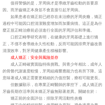
值得警惕的是，牙周病才是導緻牙齒松動的首要原
因。而牙齒矯正本身並不會直接引起牙周病。
如果患者在矯正前已經存在未治療的牙周炎癥，矯正
過程中可能因口腔清潔難度增加而加重病情。這正是為什
麼正規正畸治療前必須進行全面的牙周評估和準備。
口腔正畸學研究表明，在健康的牙周基礎上進行矯
正，不僅不會導緻永久性松動，反而可能因排齊牙齒改善
清潔效率，對牙周健康產生積極影響。
成人矯正：安全與風險並存
成人正畸確實面臨特殊挑戰。與青少年相比，成年人
的骨骼代謝速度較慢，牙周組織響應能力也有所下降。這
意味著成人矯正需要更精細的力值控製，療程可能更長。
但數據顯示，在專業正畸醫師的掌控下，成人矯正的
牙齒長期存活率與未矯正牙齒無顯著差異。關鍵在於：
矯正前的全面評估：排除牙周活動性炎癥