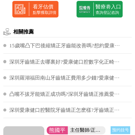
看牙估價
醫療劵入口
點擊獲取詳情
查詢登記咨詢
相關推薦
15歲嘴凸下巴後縮矯正牙齒能改善嗎?想約愛康···
深圳牙齒矯正去哪裏好?愛康健口腔數字化正畸···
深圳羅湖福田南山牙齒矯正費用多少錢?愛康健···
凸嘴不拔牙能矯正成功嗎?深圳牙齒矯正推薦愛···
深圳愛康健口腔醫院牙齒矯正怎麽樣?牙齒矯正···
熊國平
主任醫師/正畸博士
预约挂号