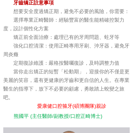
牙齒矯正註意事項
想要安全度過矯正期，避免不必要的風險，你需要：
選擇專業正畸醫師：經驗豐富的醫生能精確控製力
度，設計個性化方案
矯正前全面治療：處理已有的牙周問題、蛀牙等
強化口腔清潔：使用正畸專用牙刷、沖牙器，避免牙
周炎癥
定期復診維護：嚴格按醫囑復診，及時調整力值
當你走出矯正的短暫「松動期」，迎接你的不僅是更
美麗的笑容，還有更健康的牙齒和更自信的人生。在專業
醫生的指導下，放下不必要的顧慮，勇敢踏上蛻變之旅
吧。
愛康健口腔箍牙(碩博團隊)親診
熊國平 (主任醫師/副教授/口腔正畸博士)