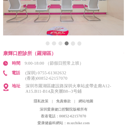
康輝口腔診所（羅湖區）
時間
9:00-18:00 （節假日照常上班）
電話
(深圳) 0755-61302632
(香港)00852-62157070
地址
深圳市羅湖區建設路深圳火車站皮帶走廊A12-
A15.B11-B14及夾層B8--3号鋪
隱私政策
|
免責條款
|
網站地圖
深圳愛康健口腔醫院版權所有
香港電話：00852-62157070
愛康健齒科網站：m.szchike.com