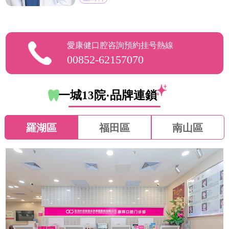
愛康健口腔咨詢預約挂号熱線
00852-62157070
一城13院·品牌連鎖
羅湖區
福田區
南山區