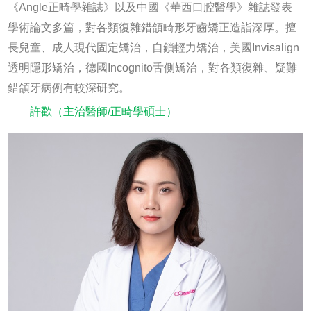
《Angle正畸學雜誌》以及中國《華西口腔醫學》雜誌發表
學術論文多篇，對各類復雜錯頜畸形牙齒矯正造詣深厚。擅
長兒童、成人現代固定矯治，自鎖輕力矯治，美國Invisalign
透明隱形矯治，德國Incognito舌側矯治，對各類復雜、疑難
錯頜牙病例有較深研究。
許歡（主治醫師/正畸學碩士）