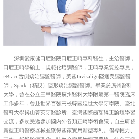
深圳愛康健口腔醫院口腔正畸專科醫生，主治醫師，
口腔正畸學碩士，規範化培訓醫師，正畸專業質控專員，
eBrace舌側矯治認證醫師，美國Invisalign隱適美認證醫
師，Spark（精靚）隱形矯治認證醫師。畢業於廣州醫科
大學，曾在公立三甲醫院廣州醫科大學附屬第一醫院臨床
工作多年，曾赴世界百強高校韓國延世大學牙學院、臺北
醫科大學拇山菁英牙醫診所、臺灣國際齒顎矯正論壇學習
交流，多次受邀參加國內外各類正畸學術會議，自主研發
新型正畸醫療器械並獲得國家實用新型專利。倡導輕力、