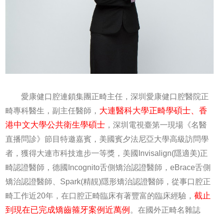
愛康健口腔連鎖集團正畸主任，深圳愛康健口腔醫院正
大連醫科大學正畸學碩士、香
畸專科醫生，副主任醫師，
港中文大學公共衛生學碩士
，深圳電視臺第一現場《名醫
直播問診》節目特邀嘉賓，美國賓夕法尼亞大學高級訪問學
者，獲得大連市科技進步一等獎，美國Invisalign(隱適美)正
畸認證醫師，德國Incognito舌側矯治認證醫師，eBrace舌側
矯治認證醫師、Spark(精靚)隱形矯治認證醫師，從事口腔正
截止
畸工作近20年，在口腔正畸臨床有著豐富的臨床經驗，
到現在已完成矯齒箍牙案例近萬例
。在國外正畸名雜誌