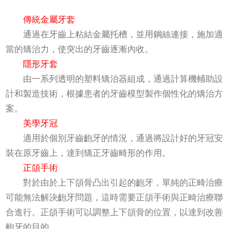
傳統金屬牙套
通過在牙齒上粘結金屬托槽，並用鋼絲連接，施加適
當的矯治力，使突出的牙齒逐漸內收。
隱形牙套
由一系列透明的塑料矯治器組成，通過計算機輔助設
計和製造技術，根據患者的牙齒模型製作個性化的矯治方
案。
美學牙冠
適用於個別牙齒齙牙的情況，通過將設計好的牙冠安
裝在原牙齒上，達到矯正牙齒畸形的作用。
正頜手術
對於由於上下頜骨凸出引起的齙牙，單純的正畸治療
可能無法解決齙牙問題，這時需要正頜手術與正畸治療聯
合進行。正頜手術可以調整上下頜骨的位置，以達到改善
齙牙的目的。