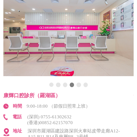
康輝口腔診所（羅湖區）
時間
9:00-18:00 （節假日照常上班）
電話
(深圳) 0755-61302632
(香港)00852-62157070
地址
深圳市羅湖區建設路深圳火車站皮帶走廊A12-
A15.B11-B14及夾層B8--3号鋪