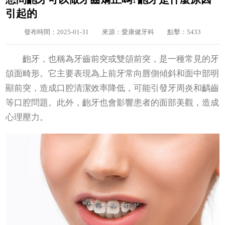
引起的
發布時間：2025-01-31
來源：愛康健牙科
點擊：5433
齙牙，也稱為牙齒前突或雙頜前突，是一種常見的牙
頜面畸形。它主要表現為上前牙常向唇側傾斜和面中部明
顯前突，造成口腔清潔效率降低，可能引發牙周炎和齲齒
等口腔問題。此外，齙牙也會影響患者的面部美觀，造成
心理壓力。