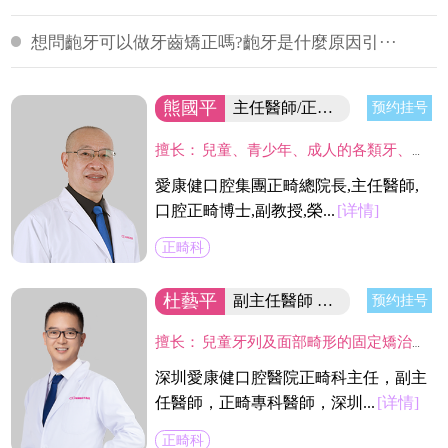
想問齙牙可以做牙齒矯正嗎?齙牙是什麼原因引···
熊國平
主任醫師/正畸博士
预约挂号
擅长：
兒童、青少年、成人的各類牙、頜、面畸形的診斷與治療。
愛康健口腔集團正畸總院長,主任醫師,
口腔正畸博士,副教授,榮...
[详情]
正畸科
杜藝平
副主任醫師 口腔醫院正畸科主任
预约挂号
擅长：
兒童牙列及面部畸形的固定矯治和功能矯治技術，成人各類錯頜畸形的功能矯治、固定矯治和隱形矯治，熟練應用20多種正畸産品完成矯治，同時開展青少年嚴重錯頜畸形的早期阻斷性矯治及各種口腔不良習慣的矯治。掌握隱形無痕新技術，貫徹舒適正畸新理念。
深圳愛康健口腔醫院正畸科主任，副主
任醫師，正畸專科醫師，深圳...
[详情]
正畸科