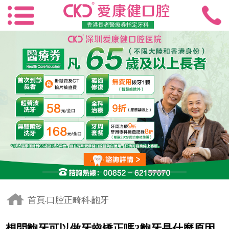
香港長者醫療券指定牙科
首頁
口腔正畸科
齙牙
-
-
想問齙牙可以做牙齒矯正嗎?齙牙是什麼原因