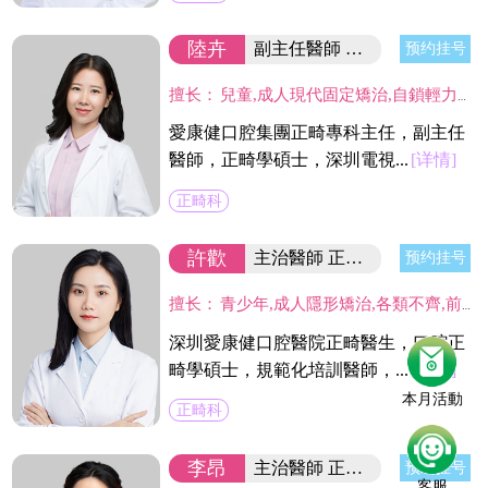
陸卉
副主任醫師 正畸學碩士/集團正畸專科主任
预约挂号
擅长：
兒童,成人現代固定矯治,自鎖輕力矯治,美國Invisalign透明隱形矯治,德國Incognito舌側矯治,對各類復雜,疑難錯頜牙病例有較深研究。
愛康健口腔集團正畸專科主任，副主任
醫師，正畸學碩士，深圳電視...
[详情]
正畸科
許歡
主治醫師 正畸學碩士
预约挂号
擅长：
青少年,成人隱形矯治,各類不齊,前突,反頜等牙性,頜骨性的錯頜畸形,關註上呼吸道和口腔不良習慣與矯治的關系,全面設計把控美容美學,肌肉功能和牙齒咬合統一和諧。
深圳愛康健口腔醫院正畸醫生，口腔正
畸學碩士，規範化培訓醫師，...
[详情]
本月活動
正畸科
李昂
主治醫師 正畸學碩士
预约挂号
客服