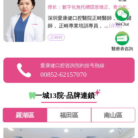
擅长：
數字化無托槽隱形矯正、青少年早期矯正、個性化舌側矯正及Insignia數字化精準高效唇側矯正。
深圳愛康健口腔醫院正畸醫師，主治醫
WeChat
師， 正畸專業培訓專員， ...
[详情]
正畸科
醫療劵咨詢
愛康健口腔咨詢預約挂号熱線
00852-62157070
一城13院·品牌連鎖
羅湖區
福田區
南山區