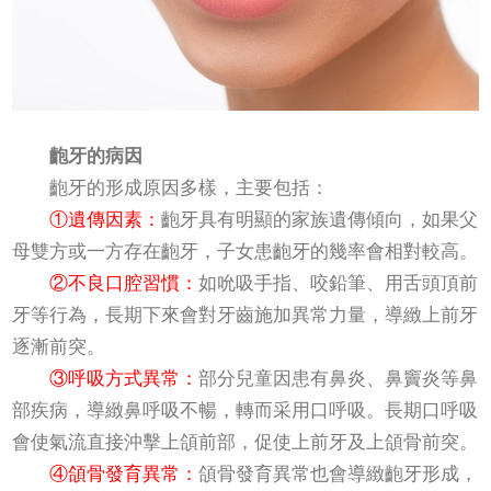
齙牙的病因
齙牙的形成原因多樣，主要包括：
①遺傳因素：
齙牙具有明顯的家族遺傳傾向，如果父
母雙方或一方存在齙牙，子女患齙牙的幾率會相對較高。
②不良口腔習慣：
如吮吸手指、咬鉛筆、用舌頭頂前
牙等行為，長期下來會對牙齒施加異常力量，導緻上前牙
逐漸前突。
③呼吸方式異常：
部分兒童因患有鼻炎、鼻竇炎等鼻
部疾病，導緻鼻呼吸不暢，轉而采用口呼吸。長期口呼吸
會使氣流直接沖擊上頜前部，促使上前牙及上頜骨前突。
④頜骨發育異常：
頜骨發育異常也會導緻齙牙形成，