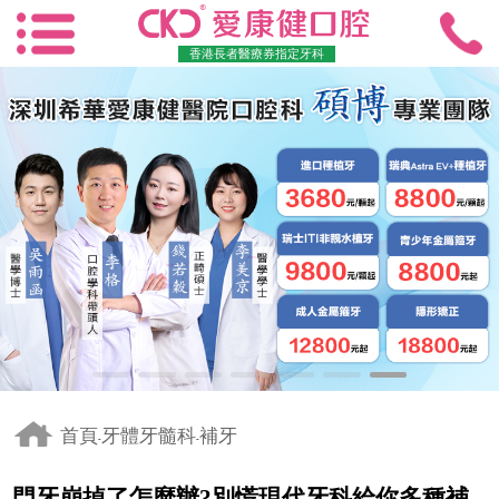
香港長者醫療券指定牙科
首頁
牙體牙髓科
補牙
-
-
門牙崩掉了怎麼辦?別慌現代牙科給你多種補