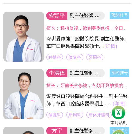
鞏賢平
副主任醫師 醫院院長/碩士
预约挂号
擅长：
種植修復，微創美學修復，全口咬合重建等；熟練應用口腔顯微鏡並在顯微放大設備下進行種植手術、牙周美學手術及各類修復操作。熟練處理牙周病及牙體缺失、四環素、氟斑牙的全口美學修復工作，對於顯微治療有深入研究，具有豐富的口腔全科診療經驗。
深圳愛康健口腔醫院院長,副主任醫師,
華西口腔醫學院醫學碩士,...
[详情]
种植科
修复科
牙周科
李洪偉
副主任醫師 口腔醫學碩士
预约挂号
擅长：
牙齒美容修複，各類牙列缺損的固定及活動義齒的修複、鑄造支架式可摘局部義齒、 數字化修複、種植上部義齒修複等。在口腔數字化修複、口腔色度學、口腔仿生材料等領域進行過深入研究，成績顯著。
愛康健口腔醫院綜合科醫生，副主任醫
師，華西口腔臨床醫學碩士，...
[详情]
修复科
牙周科
牙体牙髓科
本月活動
方宇
副主任醫師 富康門診院長
预约挂号