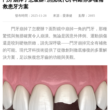
救患牙方案
發布時間：2025-11-26
來源：愛康健
點擊：2695
門牙崩掉了怎麼辦？面對鏡中崩掉一角的門牙，那種
驚慌與無措確實令人崩潰。無論是因意外摔倒、運動損傷
還是咬到硬物所緻，請先深呼吸——門牙崩掉完全有補救
的可能。現代牙科技術提供了從微創到徹底修復的多重解
決方案，足以恢復您牙齒的功能與美觀。