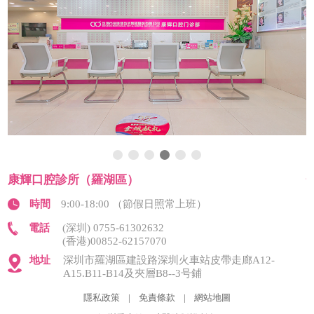
恒潔口腔診所（羅湖區）
時間
9:00-18:00 （節假日照常上班）
電話
(深圳) 0755-61302632
(香港)00852-62157070
地址
深圳市羅湖區桂園街道新圍社區深南東路5015
号 金豐城大廈B座1602、1603
隱私政策
|
免責條款
|
網站地圖