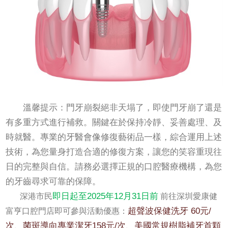
溫馨提示：門牙崩裂絕非天塌了，即使門牙崩了還是
有多重方式進行補救。關鍵在於保持冷靜、妥善處理、及
時就醫。專業的牙醫會像修復藝術品一樣，綜合運用上述
技術，為您量身打造合適的修復方案，讓您的笑容重現往
日的完整與自信。請務必選擇正規的口腔醫療機構，為您
的牙齒尋求可靠的保障。
即日起至2025年12月31日前
深港市民
前往深圳愛康健
超聲波保健洗牙 60元/
富亨口腔門店即可參與活動優惠：
次、菌斑導向專業潔牙158元/次、美國常規樹脂補牙首顆