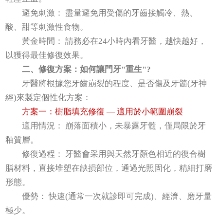
避免刺激： 盡量避免用受傷的牙齒接觸冷、熱、
酸、甜等刺激性食物。
黃金時間： 請務必在24小時內看牙醫，越快越好，
以獲得最佳修復效果。
二、修復方案：如何讓門牙"重生"?
牙醫將根據您牙齒崩裂的程度、是否傷及牙髓(牙神
經)來製定個性化方案：
方案一：樹脂填充修復 — 適用於小範圍崩裂
適用情況： 崩落面積小，未暴露牙髓，僅局限於牙
釉質層。
修復過程： 牙醫會采用與天然牙顏色相近的復合樹
脂材料，直接堆塑在缺損部位，通過光照固化，精細打磨
形態。
優勢： 快速(通常一次就診即可完成)、經濟、磨牙量
極少。