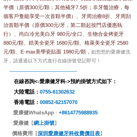
半價（原價300元/顆；其他補牙7.5折；非牙髓治療，每
個客戶隻能享受一次首顆半價）、牙周治療8折、牙周刮
治首顆半價（原價300元/牙，第二顆起按門店優惠執
行）、尚白冷光美白牙 980元/全口、生物合金烤瓷牙
880元/顆、鋯美全瓷牙 1680元/顆、格萊美全瓷牙 2580
元/顆、E·max美學瓷貼面 1980元/顆，
如您想約愛康健洗
牙，請通過以下方式進行在線掛號登記即可！
—————————————
在線咨詢<-
愛康健牙科->預約掛號方式如下：
大陸電話：
0755-61302632
香港電話：
00852-62157070
愛康健
WhatsApp
+8614775988935
：
愛康健
網上掛號
【
】
價格費用
深圳愛康健牙科收費價目表
【
】