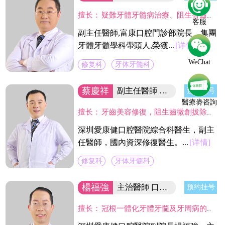
擅长：
疑難牙體牙髓病治療、阻生智齒的拔除、各種缺失牙的美容修復、疑難活動義齒修復。尤其在利用高倍顯微鏡下開展牙髓炎、根尖病變等牙體保存治療具有較深的造詣。
客服
副主任醫師,富康口腔門診部院長，集團
牙體牙髓學科帶頭人,榮獲...
[详情]
WeChat
修复科
牙体牙髓科
蔡慶祥
副主任醫師 國內資深修復醫生
预约挂号
醫療劵咨詢
擅长：
牙齒美容修復，阻生齒微創拔除，固定義齒二次修復，精密舒適全口義齒製作，現代根管治療技術,熟練應用CAD/CAM及DSD微笑設計等數字化技術於臨床工作中,並成功服務於近萬名新老客戶。
深圳愛康健口腔醫院綜合科醫生，副主
任醫師，國內資深修復醫生。...
[详情]
修复科
牙体牙髓科
楊福強
主治醫師 口腔醫院副院長
预约挂号
擅长：
冠根一體化牙體牙髓及牙周病的診療，復雜牙的拔除，牙體缺損的嵌體修復，以及烤瓷冠、義齒的修復等方面的診治，在水激光治牙方面有著豐富的臨床經驗。臨床工作中致力於牙體保存，種植修復設計，咬合功能重建，微創美學牙體修復等。