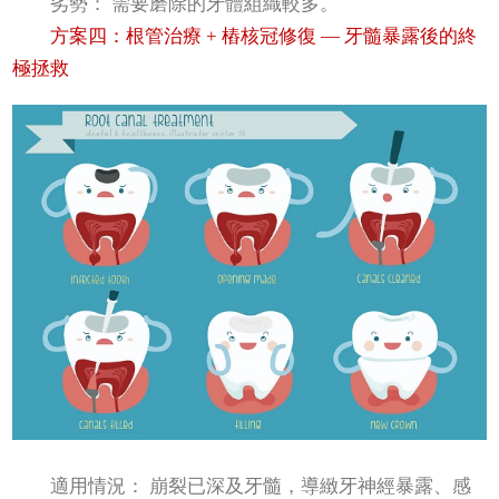
劣勢： 需要磨除的牙體組織較多。
方案四：根管治療 + 樁核冠修復 — 牙髓暴露後的終
極拯救
適用情況： 崩裂已深及牙髓，導緻牙神經暴露、感