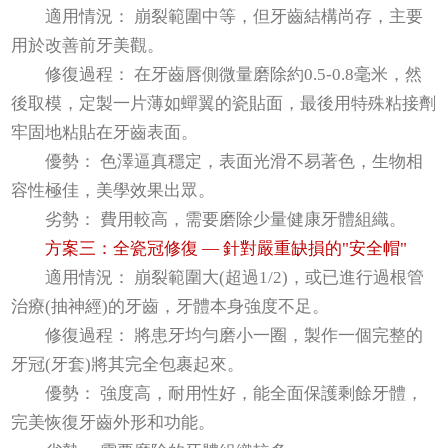
適用情況： 崩裂範圍中等，但牙齒結構尚存，主要
用於改善前牙美觀。
修復過程： 在牙齒唇側微量磨除約0.5-0.8毫米，然
後取模，定製一片薄如蟬翼的瓷貼面，最後用特殊粘接劑
牢固地粘貼在牙齒表面。
優勢： 色澤逼真穩定，表面光滑不易著色，生物相
容性極佳，美學效果出眾。
劣勢： 費用較高，需要磨除少量健康牙體組織。
方案三：全瓷冠修復 — 針對嚴重缺損的"安全帽"
適用情況： 崩裂範圍大(超過1/2)，或已進行過根管
治療(抽神經)的牙齒，牙體本身強度不足。
修復過程： 將患牙均勻磨小一圈，製作一個完整的
牙冠(牙套)將其完全包裹起來。
優勢： 強度高，耐用性好，能全面保護剩餘牙體，
完美恢復牙齒外形和功能。