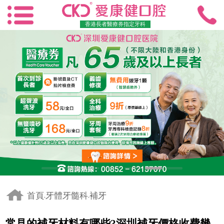
香港長者醫療券指定牙科
首頁
牙體牙髓科
補牙
-
-
常見的補牙材料有哪些?深圳補牙價格收費幾