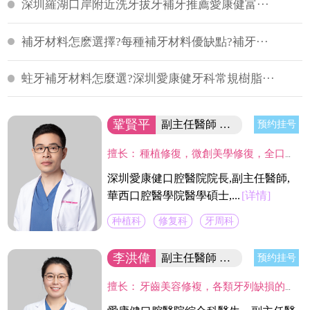
深圳羅湖口岸附近洗牙拔牙補牙推薦愛康健富···
補牙材料怎麽選擇?每種補牙材料優缺點?補牙···
蛀牙補牙材料怎麼選?深圳愛康健牙科常規樹脂···
鞏賢平
副主任醫師 醫院院長/碩士
预约挂号
擅长：
種植修復，微創美學修復，全口咬合重建等；熟練應用口腔顯微鏡並在顯微放大設備下進行種植手術、牙周美學手術及各類修復操作。熟練處理牙周病及牙體缺失、四環素、氟斑牙的全口美學修復工作，對於顯微治療有深入研究，具有豐富的口腔全科診療經驗。
深圳愛康健口腔醫院院長,副主任醫師,
華西口腔醫學院醫學碩士,...
[详情]
种植科
修复科
牙周科
李洪偉
副主任醫師 口腔醫學碩士
预约挂号
擅长：
牙齒美容修複，各類牙列缺損的固定及活動義齒的修複、鑄造支架式可摘局部義齒、 數字化修複、種植上部義齒修複等。在口腔數字化修複、口腔色度學、口腔仿生材料等領域進行過深入研究，成績顯著。