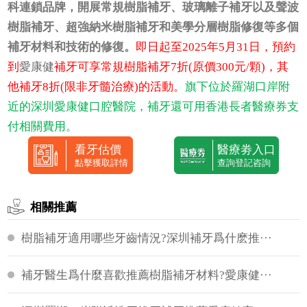
科連鎖品牌，開展常規樹脂補牙、玻璃離子補牙以及聲波
樹脂補牙、超強納米樹脂補牙和美學分層樹脂修復等多個
補牙材料和技術的修復。
即日起至2025年5月31日，預約
到
愛康健
補牙可享常規樹脂補牙7折(原價300元/顆)，其
他補牙8折(限非牙髓治療)的活動。
旗下位於羅湖口岸附
近的深圳愛康健口腔醫院，補牙還可用香港長者醫療券支
付相關費用。
看牙估價
醫療劵入口
點擊獲取詳情
查詢登記咨詢
相關推薦
樹脂補牙適用哪些牙齒情況?深圳補牙爲什麽推···
補牙醫生爲什麼喜歡推薦樹脂補牙材料?愛康健···