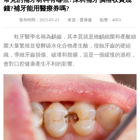
錢?補牙能用醫療券嗎?
發布時間：2025-05-21
來源：愛康健
點擊：4003
蛀牙醫學名稱為齲齒，其本質就是緻齲細菌和產酸細
菌大量繁殖並發酵碳水化合物產生酸，侵蝕牙齒的硬組
織，導緻牙齒損傷、破壞和脫礦，這是一個緩慢的過程，
會對口腔健康產生不利的影響。