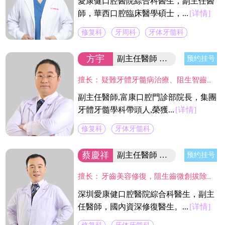
愛康健口腔醫院綜合科醫生，副主任醫
師，華西口腔臨床醫學碩士，...
[详情]
修复科
牙周科
牙体牙髓科
方宇
副主任醫師 富康門診院長
预约挂号
擅长：
疑難牙體牙髓病治療、阻生智齒的拔除、各種缺失牙的美容修復、疑難活動義齒修復。尤其在利用高倍顯微鏡下開展牙髓炎、根尖病變等牙體保存治療具有較深的造詣。
副主任醫師,富康口腔門診部院長，集團
牙體牙髓學科帶頭人,榮獲...
[详情]
修复科
牙体牙髓科
蔡慶祥
副主任醫師 國內資深修復醫生
预约挂号
擅长：
牙齒美容修復，阻生齒微創拔除，固定義齒二次修復，精密舒適全口義齒製作，現代根管治療技術,熟練應用CAD/CAM及DSD微笑設計等數字化技術於臨床工作中,並成功服務於近萬名新老客戶。
深圳愛康健口腔醫院綜合科醫生，副主
任醫師，國內資深修復醫生。...
[详情]