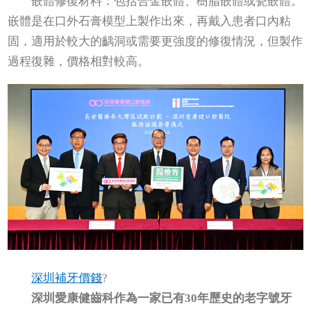
嵌體修復材料：包括合金嵌體、樹脂嵌體或瓷嵌體。
嵌體是在口外石膏模型上製作出來，再戴入患者口內粘
固，適用於較大的齲洞或需要更強度的修復情況，但製作
過程復雜，價格相對較高。
深圳補牙價錢
?
深圳愛康健齒科作為一家已有30年歷史的老字號牙