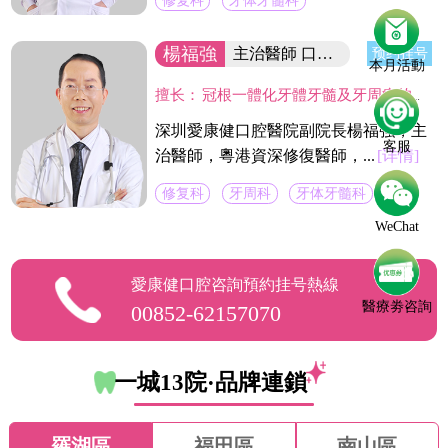
修复科
牙体牙髓科
楊福強
主治醫師 口腔醫院副院長
预约挂号
本月活動
擅长：
冠根一體化牙體牙髓及牙周病的診療，復雜牙的拔除，牙體缺損的嵌體修復，以及烤瓷冠、義齒的修復等方面的診治，在水激光治牙方面有著豐富的臨床經驗。臨床工作中致力於牙體保存，種植修復設計，咬合功能重建，微創美學牙體修復等。
深圳愛康健口腔醫院副院長楊福強，主
客服
治醫師，粵港資深修復醫師，...
[详情]
修复科
牙周科
牙体牙髓科
WeChat
愛康健口腔咨詢預約挂号熱線
醫療劵咨詢
00852-62157070
一城13院·品牌連鎖
羅湖區
福田區
南山區