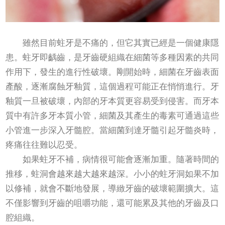
雖然目前蛀牙是不痛的，但它其實已經是一個健康隱
患。蛀牙即齲齒，是牙齒硬組織在細菌等多種因素的共同
作用下，發生的進行性破壞。剛開始時，細菌在牙齒表面
產酸，逐漸腐蝕牙釉質，這個過程可能正在悄悄進行。牙
釉質一旦被破壞，內部的牙本質更容易受到侵害。而牙本
質中有許多牙本質小管，細菌及其產生的毒素可通過這些
小管進一步深入牙髓腔。當細菌到達牙髓引起牙髓炎時，
疼痛往往難以忍受。
如果蛀牙不補，病情很可能會逐漸加重。隨著時間的
推移，蛀洞會越來越大越來越深。小小的蛀牙洞如果不加
以修補，就會不斷地發展，導緻牙齒的破壞範圍擴大。這
不僅影響到牙齒的咀嚼功能，還可能累及其他的牙齒及口
腔組織。