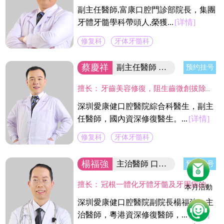
副主任醫師,富康口腔門診部院長，集團
牙體牙髓學科帶頭人,榮獲...
[详情]
修复科
牙体牙髓科
蔡慶祥
副主任醫師 國內資深修復醫生
预约挂号
擅长：
牙齒美容修復，阻生齒微創拔除，固定義齒二次修復，精密舒適全口義齒製作，現代根管治療技術,熟練應用CAD/CAM及DSD微笑設計等數字化技術於臨床工作中,並成功服務於近萬名新老客戶。
深圳愛康健口腔醫院綜合科醫生，副主
任醫師，國內資深修復醫生。...
[详情]
修复科
牙体牙髓科
楊福強
主治醫師 口腔醫院副院長
预约挂号
擅长：
冠根一體化牙體牙髓及牙周病的診療，復雜牙的拔除，牙體缺損的嵌體修復，以及烤瓷冠、義齒的修復等方面的診治，在水激光治牙方面有著豐富的臨床經驗。臨床工作中致力於牙體保存，種植修復設計，咬合功能重建，微創美學牙體修復等。
本月活動
深圳愛康健口腔醫院副院長楊福強，主
治醫師，粵港資深修復醫師，...
[详情]