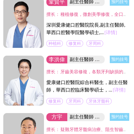
鞏賢平
副主任醫師 醫院院長/碩士
预约挂号
擅长：
種植修復，微創美學修復，全口咬合重建等；熟練應用口腔顯微鏡並在顯微放大設備下進行種植手術、牙周美學手術及各類修復操作。熟練處理牙周病及牙體缺失、四環素、氟斑牙的全口美學修復工作，對於顯微治療有深入研究，具有豐富的口腔全科診療經驗。
深圳愛康健口腔醫院院長,副主任醫師,
華西口腔醫學院醫學碩士,...
[详情]
种植科
修复科
牙周科
李洪偉
副主任醫師 口腔醫學碩士
预约挂号
擅长：
牙齒美容修複，各類牙列缺損的固定及活動義齒的修複、鑄造支架式可摘局部義齒、 數字化修複、種植上部義齒修複等。在口腔數字化修複、口腔色度學、口腔仿生材料等領域進行過深入研究，成績顯著。
愛康健口腔醫院綜合科醫生，副主任醫
師，華西口腔臨床醫學碩士，...
[详情]
修复科
牙周科
牙体牙髓科
方宇
副主任醫師 富康門診院長
预约挂号
擅长：
疑難牙體牙髓病治療、阻生智齒的拔除、各種缺失牙的美容修復、疑難活動義齒修復。尤其在利用高倍顯微鏡下開展牙髓炎、根尖病變等牙體保存治療具有較深的造詣。