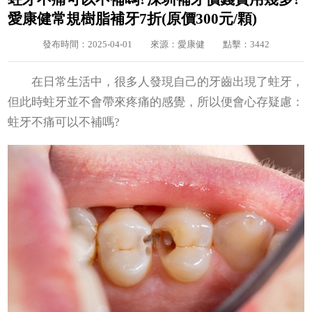
愛康健常規樹脂補牙7折(原價300元/顆)
發布時間：2025-04-01
來源：愛康健
點擊：3442
在日常生活中，很多人發現自己的牙齒出現了蛀牙，
但此時蛀牙並不會帶來疼痛的感覺，所以便會心存疑慮：
蛀牙不痛可以不補嗎?