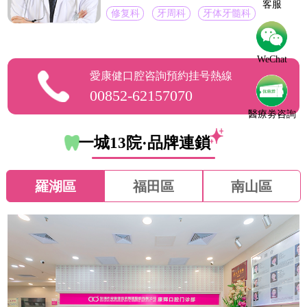
客服
修复科
牙周科
牙体牙髓科
WeChat
愛康健口腔咨詢預約挂号熱線
00852-62157070
醫療劵咨詢
一城13院·品牌連鎖
羅湖區
福田區
南山區