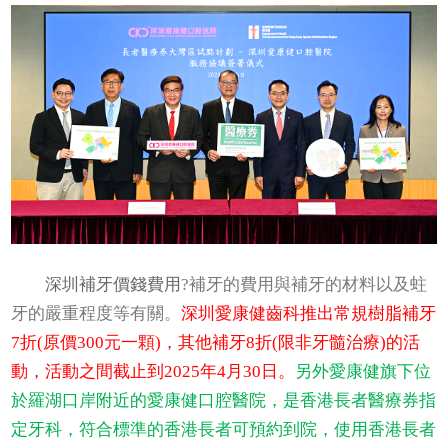
深圳補牙價錢費用
?補牙的費用與補牙的材料以及蛀
牙的嚴重程度等有關。
深圳愛康健齒科推出常規樹脂補牙
7折(原價300元一顆)，其他補牙8折(限非牙髓治療)的活
動，活動之間截止到2025年4月30日。
另外愛康健旗下位
於羅湖口岸附近的愛康健口腔醫院，是香港長者醫療券指
定牙科，符合標準的香港長者可預約到院，使用香港長者