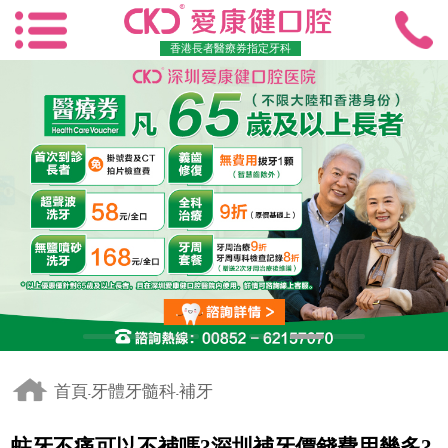
香港長者醫療券指定牙科
首頁
牙體牙髓科
補牙
-
-
蛀牙不痛可以不補嗎?深圳補牙價錢費用幾多?