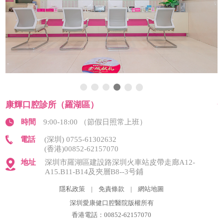
康輝口腔診所（羅湖區）
時間
9:00-18:00 （節假日照常上班）
電話
(深圳) 0755-61302632
(香港)00852-62157070
地址
深圳市羅湖區建設路深圳火車站皮帶走廊A12-
A15.B11-B14及夾層B8--3号鋪
隱私政策
|
免責條款
|
網站地圖
深圳愛康健口腔醫院版權所有
香港電話：00852-62157070