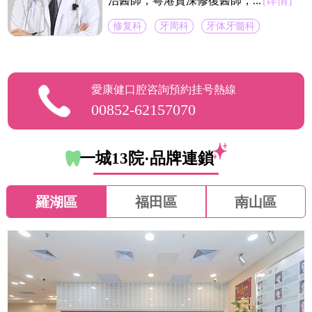
治醫師，粵港資深修復醫師，...
[详情]
修复科
牙周科
牙体牙髓科
愛康健口腔咨詢預約挂号熱線
00852-62157070
一城13院·品牌連鎖
羅湖區
福田區
南山區