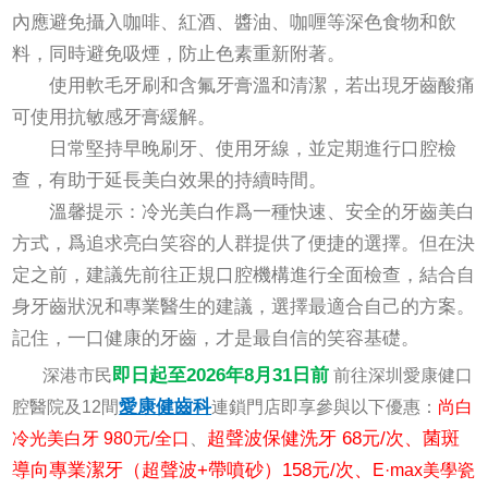
內應避免攝入咖啡、紅酒、醬油、咖喱等深色食物和飲
料，同時避免吸煙，防止色素重新附著。
使用軟毛牙刷和含氟牙膏溫和清潔，若出現牙齒酸痛
可使用抗敏感牙膏緩解。
日常堅持早晚刷牙、使用牙線，並定期進行口腔檢
查，有助于延長美白效果的持續時間。
溫馨提示：冷光美白作爲一種快速、安全的牙齒美白
方式，爲追求亮白笑容的人群提供了便捷的選擇。但在決
定之前，建議先前往正規口腔機構進行全面檢查，結合自
身牙齒狀況和專業醫生的建議，選擇最適合自己的方案。
記住，一口健康的牙齒，才是最自信的笑容基礎。
即日起至2026年8月31日前
深港市民
前往深圳愛康健口
愛康健齒科
腔醫院及12間
連鎖門店即享參與以下優惠：
尚白
超聲波保健洗牙 68元/次、菌斑
冷光美白牙 980元/全口
、
導向專業潔牙（超聲波+帶噴砂）158元/次、
E·max美學瓷