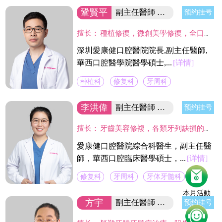
鞏賢平
副主任醫師 醫院院長/碩士
预约挂号
擅长：
種植修復，微創美學修復，全口咬合重建等；熟練應用口腔顯微鏡並在顯微放大設備下進行種植手術、牙周美學手術及各類修復操作。熟練處理牙周病及牙體缺失、四環素、氟斑牙的全口美學修復工作，對於顯微治療有深入研究，具有豐富的口腔全科診療經驗。
深圳愛康健口腔醫院院長,副主任醫師,
華西口腔醫學院醫學碩士,...
[详情]
种植科
修复科
牙周科
李洪偉
副主任醫師 口腔醫學碩士
预约挂号
擅长：
牙齒美容修複，各類牙列缺損的固定及活動義齒的修複、鑄造支架式可摘局部義齒、 數字化修複、種植上部義齒修複等。在口腔數字化修複、口腔色度學、口腔仿生材料等領域進行過深入研究，成績顯著。
愛康健口腔醫院綜合科醫生，副主任醫
師，華西口腔臨床醫學碩士，...
[详情]
修复科
牙周科
牙体牙髓科
本月活動
方宇
副主任醫師 富康門診院長
预约挂号