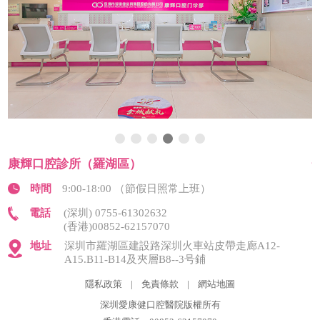
康輝口腔診所（羅湖區）
時間
9:00-18:00 （節假日照常上班）
電話
(深圳) 0755-61302632
(香港)00852-62157070
地址
深圳市羅湖區建設路深圳火車站皮帶走廊A12-
A15.B11-B14及夾層B8--3号鋪
隱私政策
|
免責條款
|
網站地圖
深圳愛康健口腔醫院版權所有