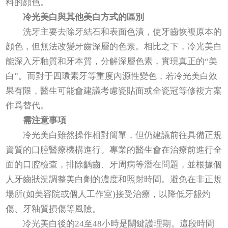
料的顔色。
冷光美白與其他美白方式的區別
洗牙主要去除牙結石和表面色漬，使牙齒恢複原本的
顔色，但無法改變牙齒深層的色素。相比之下，冷光美白
能深入牙釉質和牙本質，分解深層色素，實現真正的“美
白”。而對于四環素牙等重度內源性變色，若冷光美白效
果有限，醫生可能會建議考慮瓷貼面或全瓷冠等修複方案
作爲替代。
需注意事項
冷光美白雖然操作相對簡單，但仍建議前往具備正規
資質的口腔醫療機構進行。專業的醫生會在治療前進行全
面的口腔檢查，排除齲齒、牙周病等潛在問題，並根據個
人牙齒狀況調整美白劑的濃度和照射時間。避免在非正規
場所(如美容院或個人工作室)接受治療，以降低牙龈灼
傷、牙釉質損傷等風險。
冷光美白後的24至48小時是關鍵護理期。這段時間