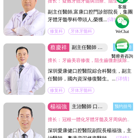
擅长：
疑難牙體牙髓病治療、阻生智齒的拔除、各種缺失牙的美容修復、疑難活動義齒修復。尤其在利用高倍顯微鏡下開展牙髓炎、根尖病變等牙體保存治療具有較深的造詣。
客服
副主任醫師,富康口腔門診部院長，集團
牙體牙髓學科帶頭人,榮獲...
[详情]
修复科
牙体牙髓科
WeChat
蔡慶祥
副主任醫師 國內資深修復醫生
预约挂号
醫療劵咨詢
擅长：
牙齒美容修復，阻生齒微創拔除，固定義齒二次修復，精密舒適全口義齒製作，現代根管治療技術,熟練應用CAD/CAM及DSD微笑設計等數字化技術於臨床工作中,並成功服務於近萬名新老客戶。
深圳愛康健口腔醫院綜合科醫生，副主
任醫師，國內資深修復醫生。...
[详情]
修复科
牙体牙髓科
楊福強
主治醫師 口腔醫院副院長
预约挂号
擅长：
冠根一體化牙體牙髓及牙周病的診療，復雜牙的拔除，牙體缺損的嵌體修復，以及烤瓷冠、義齒的修復等方面的診治，在水激光治牙方面有著豐富的臨床經驗。臨床工作中致力於牙體保存，種植修復設計，咬合功能重建，微創美學牙體修復等。
深圳愛康健口腔醫院副院長楊福強，主