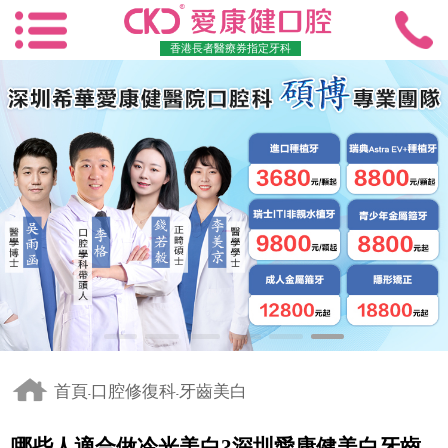
香港長者醫療券指定牙科
首頁
口腔修復科
牙齒美白
-
-
哪些人適合做冷光美白?深圳愛康健美白牙齒