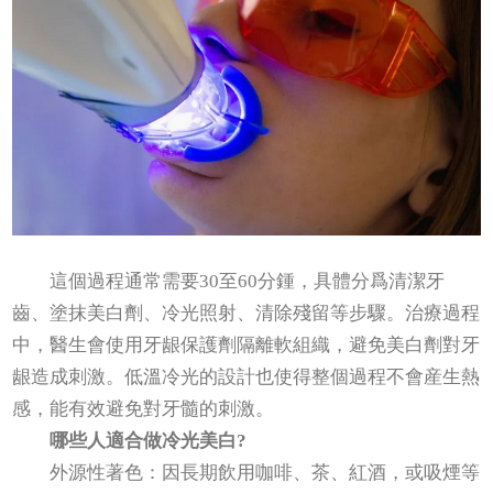
這個過程通常需要30至60分鍾，具體分爲清潔牙
齒、塗抹美白劑、冷光照射、清除殘留等步驟。治療過程
中，醫生會使用牙龈保護劑隔離軟組織，避免美白劑對牙
龈造成刺激。低溫冷光的設計也使得整個過程不會産生熱
感，能有效避免對牙髓的刺激。
哪些人適合做冷光美白?
外源性著色：因長期飲用咖啡、茶、紅酒，或吸煙等