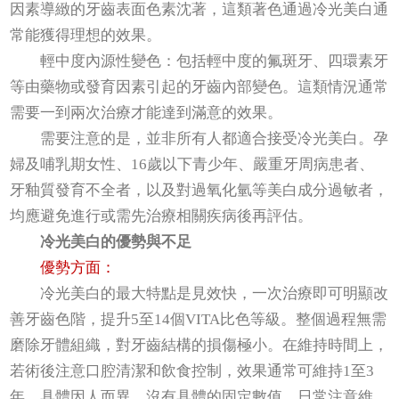
因素導緻的牙齒表面色素沈著，這類著色通過冷光美白通
常能獲得理想的效果。
輕中度內源性變色：包括輕中度的氟斑牙、四環素牙
等由藥物或發育因素引起的牙齒內部變色。這類情況通常
需要一到兩次治療才能達到滿意的效果。
需要注意的是，並非所有人都適合接受冷光美白。孕
婦及哺乳期女性、16歲以下青少年、嚴重牙周病患者、
牙釉質發育不全者，以及對過氧化氫等美白成分過敏者，
均應避免進行或需先治療相關疾病後再評估。
冷光美白的優勢與不足
優勢方面：
冷光美白的最大特點是見效快，一次治療即可明顯改
善牙齒色階，提升5至14個VITA比色等級。整個過程無需
磨除牙體組織，對牙齒結構的損傷極小。在維持時間上，
若術後注意口腔清潔和飲食控制，效果通常可維持1至3
年，具體因人而異，沒有具體的固定數值，日常注意維