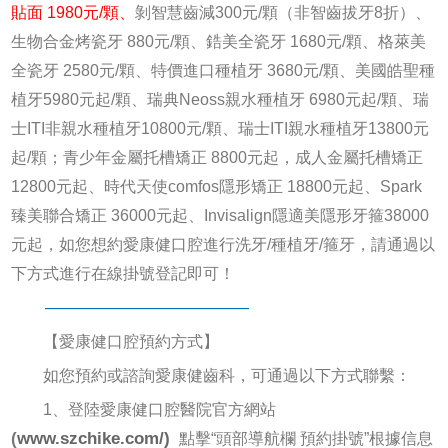
貼面 1980元/顆、
剝智慧齒減300元/顆（非智
齒拔牙8折）、
生物合金烤瓷牙 880元/顆、鋯美全瓷牙 1680元/顆、格萊美
全瓷牙 2580元/顆、特價進口種植牙 3680元/顆、美國皓聖種
植牙5980元起/顆、瑞典Neoss親水種植牙 6980元起/顆、瑞
士ITI非親水種植牙10800元/顆、瑞士ITI親水種植牙13800元
起/顆；青少年金屬托槽矯正 8800元起，成人金屬托槽矯正
12800元起、時代天使comfos隱形矯正 18800元起、Spark
臻美聯合矯正 36000元起、Invisalign隱適美隱形牙箍38000
元起，如您想約愛康健口腔進行洗牙/種植牙/箍牙，請通過以
下方式進行在線掛號登記即可！
————————————
【愛康健口腔預約方式】
如您預約或諮詢愛康健齒科，可通過以下方式聯繫：
1、登陸愛康健口腔醫院官方網站
(
www.szchike.com/)
點擊“頭部導航欄 預約掛號”根據信息