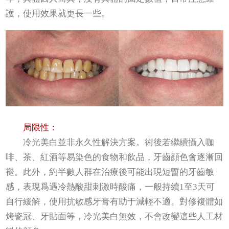
護，使用效果就更長一些。
局限性：
冷光美白並非永久性解決方案。術後若繼續攝入咖
啡、茶、紅酒等易染色的食物和飲品，牙齒顔色會逐漸回
褪。此外，約半數人群在治療後可能出現短暫的牙齒敏
感，表現爲遇冷熱酸甜刺激時酸痛，一般持續1至3天可
自行緩解，使用抗敏感牙膏有助于減輕不適。對修複體如
烤瓷冠、牙貼面等，冷光美白無效，不會改變這些人工材