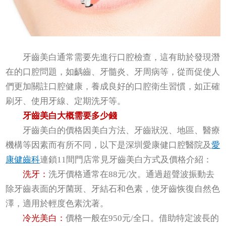
牙齒美白通常需要先進行口腔檢查，這有助於發現潛
在的口腔問題，如齲齒、牙髓炎、牙周病等，從而促使人
們更加關註口腔健康，養成良好的口腔衛生習慣，如正確
刷牙、使用牙線、定期洗牙等。
牙齒美白大概需要多少錢
牙齒美白的價格因美白方法、牙齒狀況、地區、醫療
機構等因素而有所不同，以下是深圳愛康健口腔醫院及
愛
康健齒科
連鎖11間門店常見牙齒美白方式及價格介紹：
洗牙：
洗牙價格通常在88元/次。通過超聲波振動去
除牙齒表面的牙菌斑、牙結石和色素，使牙齒恢復自然色
澤，適用於輕度色素沈著。
冷光美白：
價格一般在950元/全口。借助特定波長的