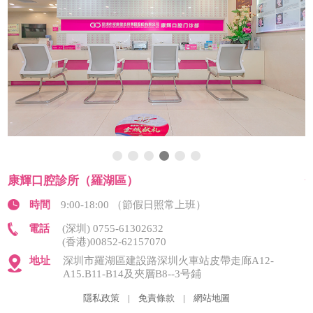
康輝口腔診所（羅湖區）
時間
9:00-18:00 （節假日照常上班）
電話
(深圳) 0755-61302632
(香港)00852-62157070
地址
深圳市羅湖區建設路深圳火車站皮帶走廊A12-
A15.B11-B14及夾層B8--3号鋪
隱私政策
|
免責條款
|
網站地圖