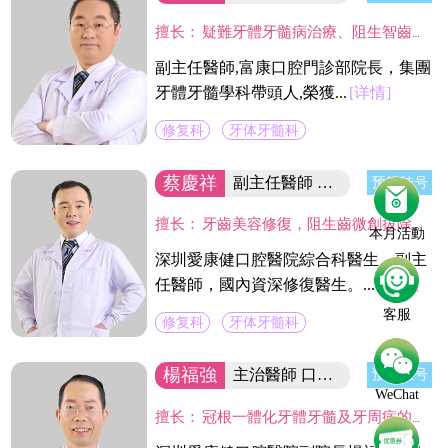
擅长：
疑難牙體牙髓病治療、阻生智齒的拔除、各種缺失牙的美容修復、疑難活動義齒修復。尤其在利用高倍顯微鏡下開展牙髓炎、根尖病變等牙體保存治療具有較深的造詣。
副主任醫師,富康口腔門診部院長，集團
牙體牙髓學科帶頭人,榮獲...
[详情]
修复科
牙体牙髓科
蔡慶祥
副主任醫師 國內資深修復醫生
预约挂号
擅长：
牙齒美容修復，阻生齒微創拔除，固定義齒二次修復，精密舒適全口義齒製作，現代根管治療技術,熟練應用CAD/CAM及DSD微笑設計等數字化技術於臨床工作中,並成功服務於近萬名新老客戶。
本月活動
深圳愛康健口腔醫院綜合科醫生，副主
任醫師，國內資深修復醫生。...
[详情]
客服
修复科
牙体牙髓科
楊福強
主治醫師 口腔醫院副院長
预约挂号
WeChat
擅长：
冠根一體化牙體牙髓及牙周病的診療，復雜牙的拔除，牙體缺損的嵌體修復，以及烤瓷冠、義齒的修復等方面的診治，在水激光治牙方面有著豐富的臨床經驗。臨床工作中致力於牙體保存，種植修復設計，咬合功能重建，微創美學牙體修復等。