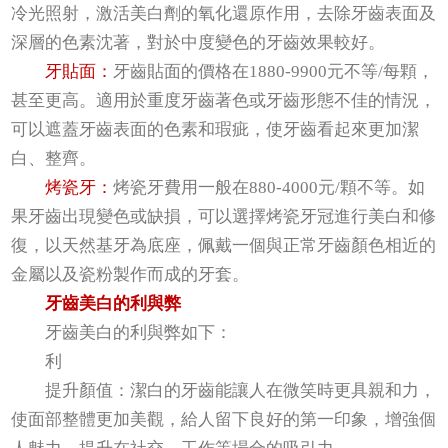
冷光照射，激活美白劑的氧化還原作用，去除牙齒表面及
深層的色素沈著，對於中度變色的牙齒效果較好。
牙貼面：
牙齒貼面的價格在1880-9900元不等/每顆，
甚至更高。適用於重度牙齒著色或牙齒形態不佳的情況，
可以遮蓋牙齒表面的色素和瑕疵，使牙齒看起來更加潔
白、整齊。
烤瓷牙：
烤瓷牙費用一般在880-4000元/顆不等。如
果牙齒出現變色或缺損，可以選擇烤瓷牙冠進行美白和修
復，以天然基牙為底座，佩戴一個與正常牙齒顏色相近的
金屬以及瓷粉製作而成的牙套。
牙齒美白的利與弊
牙齒美白的利與弊如下：
利
提升顏值：潔白的牙齒能讓人在微笑時更具親和力，
使面部整體更加美觀，給人留下良好的第一印象，增強個