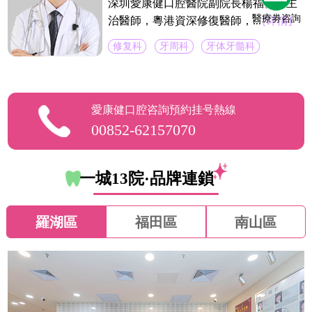
深圳愛康健口腔醫院副院長楊福強，主
醫療劵咨詢
治醫師，粵港資深修復醫師，...
[详情]
修复科
牙周科
牙体牙髓科
愛康健口腔咨詢預約挂号熱線
00852-62157070
一城13院·品牌連鎖
羅湖區
福田區
南山區