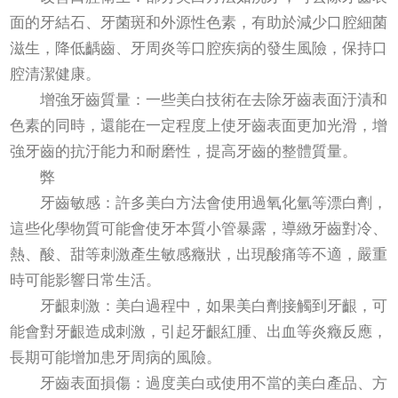
面的牙結石、牙菌斑和外源性色素，有助於減少口腔細菌
滋生，降低齲齒、牙周炎等口腔疾病的發生風險，保持口
腔清潔健康。
增強牙齒質量：一些美白技術在去除牙齒表面汙漬和
色素的同時，還能在一定程度上使牙齒表面更加光滑，增
強牙齒的抗汙能力和耐磨性，提高牙齒的整體質量。
弊
牙齒敏感：許多美白方法會使用過氧化氫等漂白劑，
這些化學物質可能會使牙本質小管暴露，導緻牙齒對冷、
熱、酸、甜等刺激產生敏感癥狀，出現酸痛等不適，嚴重
時可能影響日常生活。
牙齦刺激：美白過程中，如果美白劑接觸到牙齦，可
能會對牙齦造成刺激，引起牙齦紅腫、出血等炎癥反應，
長期可能增加患牙周病的風險。
牙齒表面損傷：過度美白或使用不當的美白產品、方