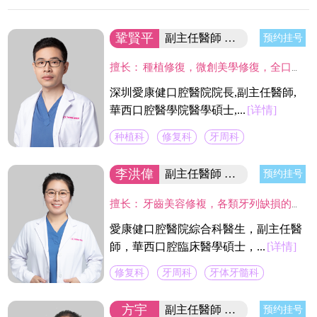
鞏賢平
副主任醫師 醫院院長/碩士
预约挂号
擅长：
種植修復，微創美學修復，全口咬合重建等；熟練應用口腔顯微鏡並在顯微放大設備下進行種植手術、牙周美學手術及各類修復操作。熟練處理牙周病及牙體缺失、四環素、氟斑牙的全口美學修復工作，對於顯微治療有深入研究，具有豐富的口腔全科診療經驗。
深圳愛康健口腔醫院院長,副主任醫師,
華西口腔醫學院醫學碩士,...
[详情]
种植科
修复科
牙周科
李洪偉
副主任醫師 口腔醫學碩士
预约挂号
擅长：
牙齒美容修複，各類牙列缺損的固定及活動義齒的修複、鑄造支架式可摘局部義齒、 數字化修複、種植上部義齒修複等。在口腔數字化修複、口腔色度學、口腔仿生材料等領域進行過深入研究，成績顯著。
愛康健口腔醫院綜合科醫生，副主任醫
師，華西口腔臨床醫學碩士，...
[详情]
修复科
牙周科
牙体牙髓科
方宇
副主任醫師 富康門診院長
预约挂号