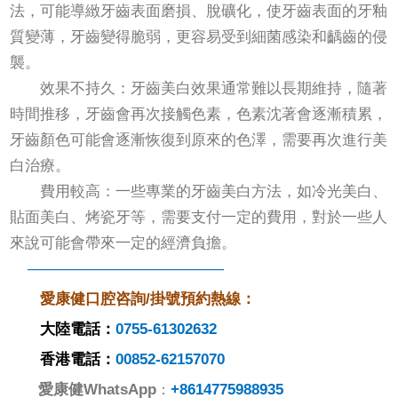
法，可能導緻牙齒表面磨損、脫礦化，使牙齒表面的牙釉
質變薄，牙齒變得脆弱，更容易受到細菌感染和齲齒的侵
襲。
效果不持久：牙齒美白效果通常難以長期維持，隨著
時間推移，牙齒會再次接觸色素，色素沈著會逐漸積累，
牙齒顏色可能會逐漸恢復到原來的色澤，需要再次進行美
白治療。
費用較高：一些專業的牙齒美白方法，如冷光美白、
貼面美白、烤瓷牙等，需要支付一定的費用，對於一些人
來說可能會帶來一定的經濟負擔。
—————————————
愛康健口腔咨詢/掛號預約熱線：
大陸電話：
0755-61302632
香港電話：
00852-62157070
愛康健
WhatsApp
+8614775988935
：