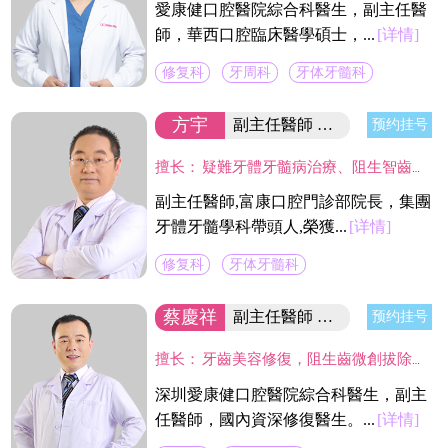
愛康健口腔醫院綜合科醫生，副主任醫
師，華西口腔臨床醫學碩士，...
[详情]
修复科
牙周科
牙体牙髓科
方宇
副主任醫師 富康門診院長
预约挂号
擅长：
疑難牙體牙髓病治療、阻生智齒的拔除、各種缺失牙的美容修復、疑難活動義齒修復。尤其在利用高倍顯微鏡下開展牙髓炎、根尖病變等牙體保存治療具有較深的造詣。
副主任醫師,富康口腔門診部院長，集團
牙體牙髓學科帶頭人,榮獲...
[详情]
修复科
牙体牙髓科
蔡慶祥
副主任醫師 國內資深修復醫生
预约挂号
擅长：
牙齒美容修復，阻生齒微創拔除，固定義齒二次修復，精密舒適全口義齒製作，現代根管治療技術,熟練應用CAD/CAM及DSD微笑設計等數字化技術於臨床工作中,並成功服務於近萬名新老客戶。
深圳愛康健口腔醫院綜合科醫生，副主
任醫師，國內資深修復醫生。...
[详情]