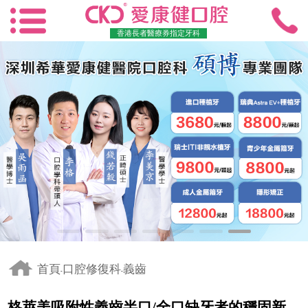
香港長者醫療券指定牙科
首頁
口腔修復科
義齒
-
-
格萊美吸附性義齒半口/全口缺牙者的穩固新