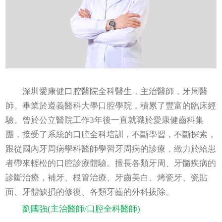
深圳愛康健口腔醫院全科醫生，主治醫師，牙周醫
師。畢業於遵義醫科大學口腔學院，積累了豐富的臨床經
驗。曾於公立醫院工作3年後一直就職於愛康健齒科集
團，接受了系統的口腔全科培訓，不斷學習，不斷探索，
跟從國內牙周病學科醫師學習牙周病的診療，緻力於給患
者帶來輕松的口腔診療體驗。擅長各類牙周、牙髓疾病的
診斷治療，補牙、根管治療、牙齒美白、烤瓷牙、瓷貼
面、牙體缺損的修復、各類牙齒的外科拔除。
劉國強(主治醫師/口腔全科醫師)