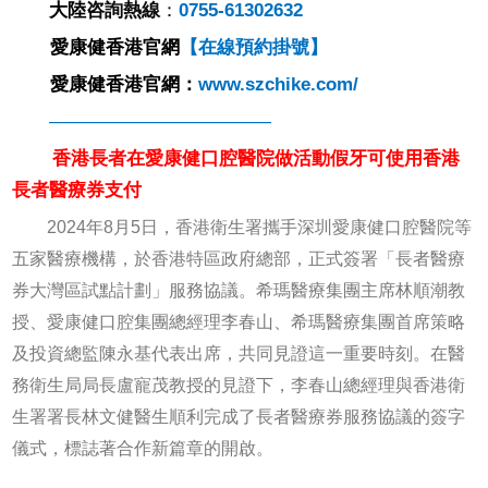
大陸
咨詢
熱線
：
0755-61302632
愛康健香港官網
【
在線預約掛號
】
愛康健香港官網：
www.szchike.com/
————————————
香港長者在
愛康健口腔醫院做活動假牙可使用香港
長者醫療券支付
2024年8月5日，香港衛生署攜手深圳愛康健口腔醫院等
五家醫療機構，於香港特區政府總部，正式簽署「長者醫療
券大灣區試點計劃」服務協議。希瑪醫療集團主席林順潮教
授、愛康健口腔集團總經理李春山、希瑪醫療集團首席策略
及投資總監陳永基代表出席，共同見證這一重要時刻。在醫
務衛生局局長盧寵茂教授的見證下，李春山總經理與香港衛
生署署長林文健醫生順利完成了長者醫療券服務協議的簽字
儀式，標誌著合作新篇章的開啟。