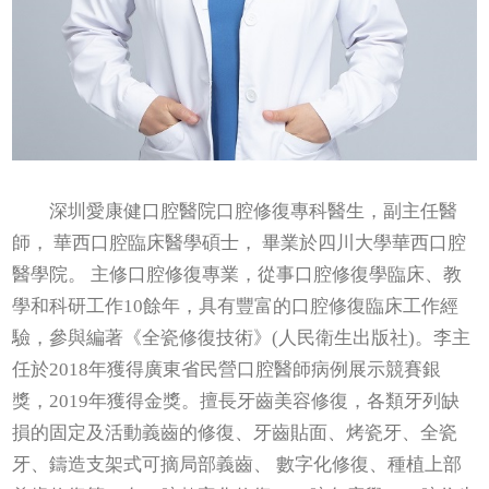
深圳愛康健口腔醫院口腔修復專科醫生，副主任醫
師， 華西口腔臨床醫學碩士， 畢業於四川大學華西口腔
醫學院。 主修口腔修復專業，從事口腔修復學臨床、教
學和科研工作10餘年，具有豐富的口腔修復臨床工作經
驗，參與編著《全瓷修復技術》(人民衛生出版社)。李主
任於2018年獲得廣東省民營口腔醫師病例展示競賽銀
獎，2019年獲得金獎。擅長牙齒美容修復，各類牙列缺
損的固定及活動義齒的修復、牙齒貼面、烤瓷牙、全瓷
牙、鑄造支架式可摘局部義齒、 數字化修復、種植上部