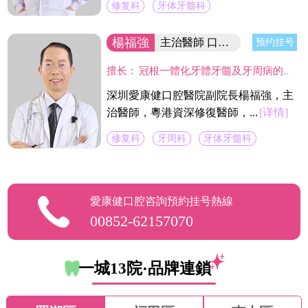
修复科
牙体牙髓科
楊福強
主治醫師 口腔醫院副院長
预约挂号
擅长：
冠根一體化牙體牙髓及牙周病的診療，復雜牙的拔除，牙體缺損的嵌體修復，以及烤瓷冠、義齒的修復等方面的診治，在水激光治牙方面有著豐富的臨床經驗。臨床工作中致力於牙體保存，種植修復設計，咬合功能重建，微創美學牙體修復等。
深圳愛康健口腔醫院副院長楊福強，主
治醫師，粵港資深修復醫師，...
[详情]
修复科
牙周科
牙体牙髓科
愛康健口腔咨詢預約挂号熱線
00852-62157070
一城13院·品牌連鎖