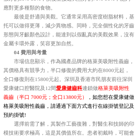
應對更多種類的食物。
最後是舒適與美觀。它通常采用高密度樹脂材料，基
托可以做得更薄，減少異物感。同時，完全個性化的牙齒
形態與牙齦顏色設計，能達到以假亂真的美觀效果，沒有
金屬卡環外露，笑容更加自然。
04 費用與考量
市場信息顯示，作為國產品牌的格萊美吸附性義齒，
其價格具有競爭力，半口修復的費用大約在8000元起，
全口修復則在15800元起。深圳及香港市民朋友前往深圳
愛康健口腔醫院及12間
愛康健齒科
連鎖做
格萊美吸附性
義齒（半口 7000元；全口13800元）
，如您想在愛康健做
格萊美吸附性義齒，請通過下面方式進行在線掛號登記及
預約掛號!
選擇前需了解，其製作工藝復雜，對醫生和技師的印
模技術要求極高，這是其價值所在。患者初戴時，可能會