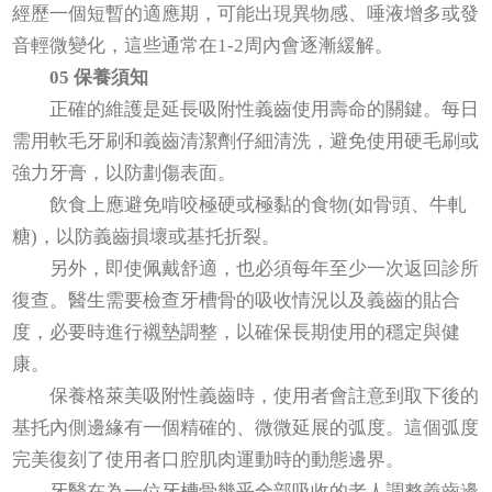
經歷一個短暫的適應期，可能出現異物感、唾液增多或發
音輕微變化，這些通常在1-2周內會逐漸緩解。
05 保養須知
正確的維護是延長吸附性義齒使用壽命的關鍵。每日
需用軟毛牙刷和義齒清潔劑仔細清洗，避免使用硬毛刷或
強力牙膏，以防劃傷表面。
飲食上應避免啃咬極硬或極黏的食物(如骨頭、牛軋
糖)，以防義齒損壞或基托折裂。
另外，即使佩戴舒適，也必須每年至少一次返回診所
復查。醫生需要檢查牙槽骨的吸收情況以及義齒的貼合
度，必要時進行襯墊調整，以確保長期使用的穩定與健
康。
保養格萊美吸附性義齒時，使用者會註意到取下後的
基托內側邊緣有一個精確的、微微延展的弧度。這個弧度
完美復刻了使用者口腔肌肉運動時的動態邊界。
牙醫在為一位牙槽骨幾乎全部吸收的老人調整義齒邊