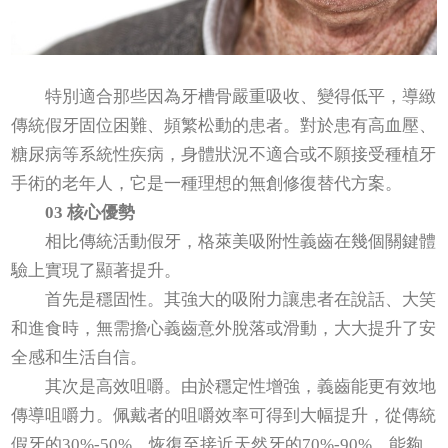
特別適合那些因為牙槽骨嚴重吸收、變得低平，導緻
傳統假牙固位困難、頻繁松動的患者。對於患有高血壓、
糖尿病等系統性疾病，身體狀況不適合或不願接受種植牙
手術的老年人，它是一種理想的無創修復替代方案。
03 核心優勢
相比傳統活動假牙，格萊美吸附性義齒在幾個關鍵體
驗上實現了顯著提升。
首先是穩固性。其強大的吸附力讓患者在說話、大笑
和進食時，無需擔心義齒意外脫落或滑動，大大提升了安
全感和生活自信。
其次是高效咀嚼。由於穩定性增強，義齒能更有效地
傳導咀嚼力。佩戴者的咀嚼效率可得到大幅提升，從傳統
假牙的30%-50%，恢復至接近天然牙的70%-90%，能夠