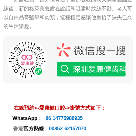
緣後，新的格萊美義齒在說話和咀嚼時紋絲不動。老人可
以自由品嘗堅果和肉類，這種穩定感讓他重拾了缺失已久
的生活樂趣。
————————————
在線預約<-愛康健口腔->掛號方式如下：
WhatsApp
：
+86 14775988935
香港
官方熱線
00852-62157070
：