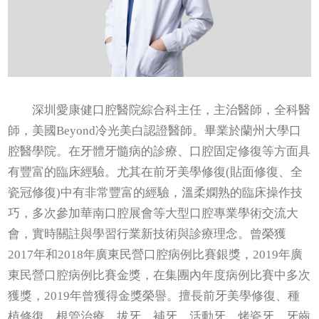
深圳愛康健口腔醫院綜合科主任，主治醫師，全科醫
師，美國Beyond冷光美白認證醫師。畢業於蘭州大學口
腔醫學院。在牙體牙髓病的診療、口腔固定修復等方面具
有豐富的臨床經驗。尤其在前牙美學修復(貼面修復、全
瓷冠修復)中有非常豐富的經驗，溫柔嫻熟的臨床操作技
巧，多次參加華南口腔展會等大型口腔專業學術交流大
會，實時關註與學習行業新技術與診療理念。曾榮獲
2017年和2018年廣東民營口腔病例比賽銀獎，2019年廣
東民營口腔病例比賽金獎，在集團內年度病例比賽中多次
獲獎，2019年曾獲得金獎榮譽。擅長前牙美學修復、種
植修復、根管治療、拔牙、補牙、活動牙、烤瓷牙、牙齒