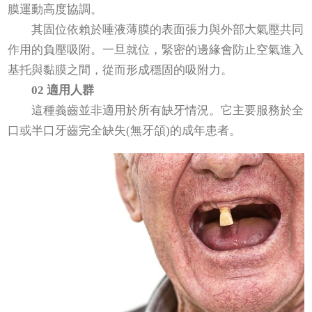
膜運動高度協調。
其固位依賴於唾液薄膜的表面張力與外部大氣壓共同
作用的負壓吸附。一旦就位，緊密的邊緣會防止空氣進入
基托與黏膜之間，從而形成穩固的吸附力。
02 適用人群
這種義齒並非適用於所有缺牙情況。它主要服務於全
口或半口牙齒完全缺失(無牙頜)的成年患者。