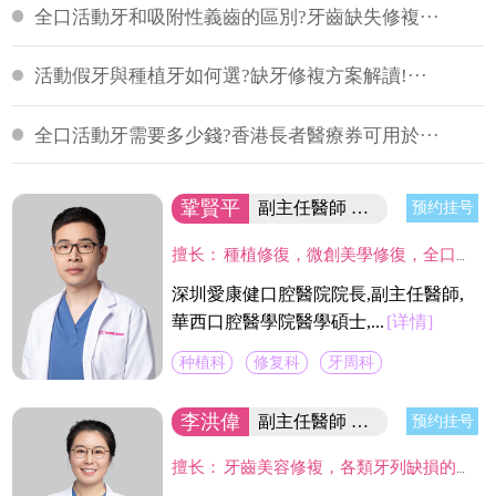
全口活動牙和吸附性義齒的區別?牙齒缺失修複···
活動假牙與種植牙如何選?缺牙修複方案解讀!···
全口活動牙需要多少錢?香港長者醫療券可用於···
鞏賢平
副主任醫師 醫院院長/碩士
预约挂号
擅长：
種植修復，微創美學修復，全口咬合重建等；熟練應用口腔顯微鏡並在顯微放大設備下進行種植手術、牙周美學手術及各類修復操作。熟練處理牙周病及牙體缺失、四環素、氟斑牙的全口美學修復工作，對於顯微治療有深入研究，具有豐富的口腔全科診療經驗。
深圳愛康健口腔醫院院長,副主任醫師,
華西口腔醫學院醫學碩士,...
[详情]
种植科
修复科
牙周科
李洪偉
副主任醫師 口腔醫學碩士
预约挂号
擅长：
牙齒美容修複，各類牙列缺損的固定及活動義齒的修複、鑄造支架式可摘局部義齒、 數字化修複、種植上部義齒修複等。在口腔數字化修複、口腔色度學、口腔仿生材料等領域進行過深入研究，成績顯著。