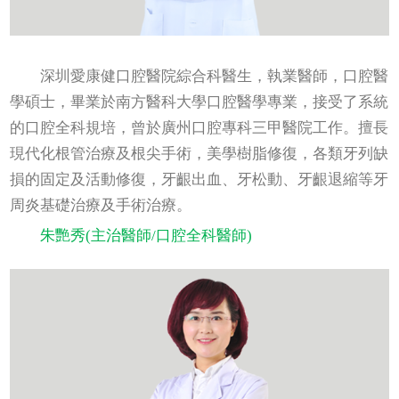
深圳愛康健口腔醫院綜合科醫生，執業醫師，口腔醫
學碩士，畢業於南方醫科大學口腔醫學專業，接受了系統
的口腔全科規培，曾於廣州口腔專科三甲醫院工作。擅長
現代化根管治療及根尖手術，美學樹脂修復，各類牙列缺
損的固定及活動修復，牙齦出血、牙松動、牙齦退縮等牙
周炎基礎治療及手術治療。
朱艷秀(主治醫師/口腔全科醫師)