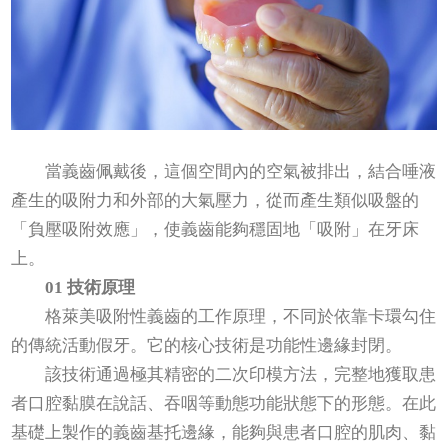
當義齒佩戴後，這個空間內的空氣被排出，結合唾液
產生的吸附力和外部的大氣壓力，從而產生類似吸盤的
「負壓吸附效應」，使義齒能夠穩固地「吸附」在牙床
上。
01 技術原理
格萊美吸附性義齒的工作原理，不同於依靠卡環勾住
的傳統活動假牙。它的核心技術是功能性邊緣封閉。
該技術通過極其精密的二次印模方法，完整地獲取患
者口腔黏膜在說話、吞咽等動態功能狀態下的形態。在此
基礎上製作的義齒基托邊緣，能夠與患者口腔的肌肉、黏