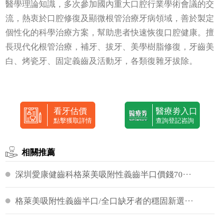
醫學理論知識，多次參加國內重大口腔行業學術會議的交
流，熱衷於口腔修復及顯微根管治療牙病領域，善於製定
個性化的科學治療方案，幫助患者快速恢復口腔健康。擅
長現代化根管治療，補牙、拔牙、美學樹脂修復，牙齒美
白、烤瓷牙、固定義齒及活動牙，各類復雜牙拔除。
看牙估價
醫療劵入口
點擊獲取詳情
查詢登記咨詢
相關推薦
深圳愛康健齒科格萊美吸附性義齒半口價錢70···
格萊美吸附性義齒半口/全口缺牙者的穩固新選···