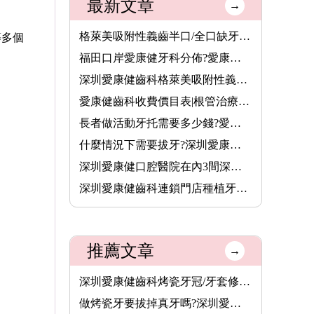
最新文章
→
格萊美吸附性義齒半口/全口缺牙者的穩固新選擇,活動牙可以香港長···
等多個
福田口岸愛康健牙科分佈?愛康健齒科收費價錢2026
深圳愛康健齒科格萊美吸附性義齒半口價錢7000元,全口費用13800元···
愛康健齒科收費價目表|根管治療8.5折,保健洗牙68元,特價植牙3680···
長者做活動牙托需要多少錢?愛康健齒科格萊美吸附性義齒價格(半口···
什麼情況下需要拔牙?深圳愛康健齒科拔牙價錢收費價目表2025
深圳愛康健口腔醫院在內3間深圳醫療機構,8月14日起可用香港長者醫···
深圳愛康健齒科連鎖門店種植牙價格表2026|愛康健進口植牙3680元起···
推薦文章
→
深圳愛康健齒科烤瓷牙冠/牙套修復價格幾多錢?生物合金烤瓷牙費用···
做烤瓷牙要拔掉真牙嗎?深圳愛康健齒科鑲烤瓷牙價格收費幾錢一顆?