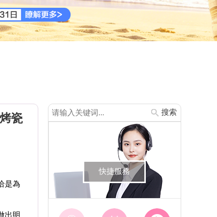
搜索
金烤瓷
快捷服務
恰是為
做出明