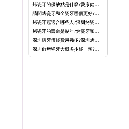
烤瓷牙的優缺點是什麼?愛康健牙科做烤瓷牙能使用香港醫療券嗎
請問烤瓷牙和全瓷牙哪個更好?香港長者醫療券可用於烤瓷或全瓷牙嗎···
烤瓷牙冠適合哪些人?深圳烤瓷牙收費要幾多?愛康健齒科生物合金烤···
烤瓷牙的壽命是幾年?烤瓷牙和全瓷牙可以使用香港長者醫療券!
深圳鑲牙價錢費用幾多?深圳烤瓷牙套幾錢一隻?愛康健生物合金烤瓷···
深圳做烤瓷牙大概多少錢一顆?烤瓷牙能否使用香港長者醫療券