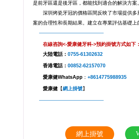
是前牙區還是後牙區，都能找到適合的解決方案
深圳烤瓷牙冠的價格區間反映了市場提供多層
案的合理性和長期結果。建立在專業評估基礎上
—————————————
在線咨詢<-
愛康健牙科->預約掛號方式如下
大陸電話：
0755-61302632
香港電話：
00852-62157070
愛康健
WhatsApp
：
+8614775988935
愛康健
【
網上掛號
】
—————————————
網上掛號