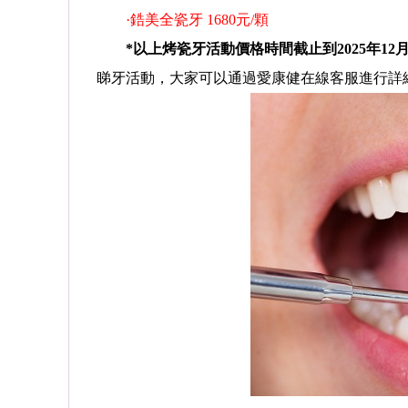
·鋯美全瓷牙 1680元/顆
*以上烤瓷牙活動價格時間截止到2025年12月
睇牙活動，大家可以通過愛康健在線客服進行詳