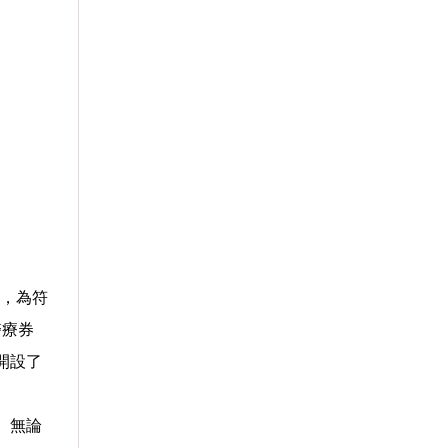
”，為符
醫療券
開設了
。無論