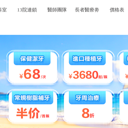
科室
13院連鎖
醫師團隊
長者醫療劵
價格表