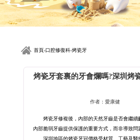
首頁
口腔修復科
烤瓷牙
-
-
烤瓷牙套裏的牙會爛嗎?深圳烤
作者：愛康健
烤瓷牙修複後，內部的天然牙齒是否會繼續齲
內部脆弱牙齒提供保護的重要方式，而非導致問
深圳地區的烤瓷牙冠價格受材質、工藝及醫療