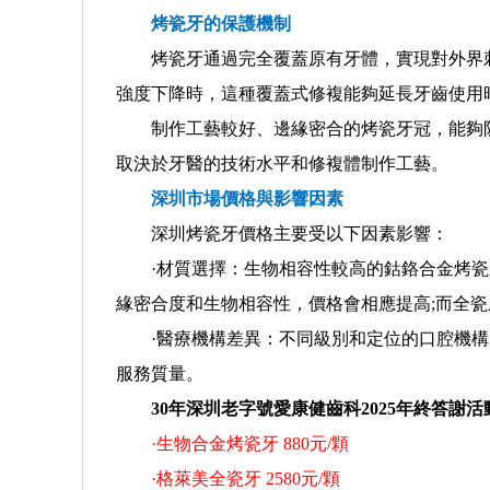
烤瓷牙的保護機制
烤瓷牙通過完全覆蓋原有牙體，實現對外界刺
強度下降時，這種覆蓋式修複能夠延長牙齒使用
制作工藝較好、邊緣密合的烤瓷牙冠，能夠防
取決於牙醫的技術水平和修複體制作工藝。
深圳市場價格與影響因素
深圳烤瓷牙價格
主要受以下因素影響：
·材質選擇：生物相容性較高的鈷鉻合金烤瓷牙
預約
預約
緣密合度和生物相容性，價格會相應提高;而全
熊國平
/
主任醫師 集團牙周學科帶頭人
主任醫師/正畸博士
·醫療機構差異：不同級別和定位的口腔機構
服務質量。
治技術,各種牙周疾病的專業治
擅長: 兒童、青少年、成人的各類牙、頜
(翻瓣術及牙周引導···
...詳情
面畸形的診斷與治療。
...詳情
30年深圳老字號
愛康健齒科
2025年終答謝
·生物合金烤瓷牙 880元/顆
·格萊美全瓷牙 2580元/顆