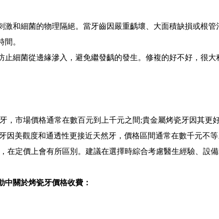
激和細菌的物理隔絕。當牙齒因嚴重齲壞、大面積缺損或根管
時間。
止細菌從邊緣滲入，避免繼發齲的發生。修複的好不好，很大
，市場價格通常在數百元到上千元之間;貴金屬烤瓷牙因其更
預約
瓷牙因美觀度和通透性更接近天然牙，價格區間通常在數千元不等
劉鑫
吳雨函
/
/
副主任醫師 門診院長/博士
主治醫師 口
，在定價上會有所區別。建議在選擇時綜合考慮醫生經驗、設備
、
擅長: 各種疑難種植牙，穿顴穿翼，全口無
擅長: 復雜口腔種植、美
牙頜，上頜竇提升，復雜的軟硬···
...詳情
牙、微創植牙、即刻植牙、
活動中關於烤瓷牙價格收費：