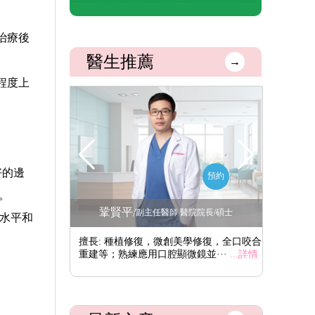
治療後
醫生推薦
→
程度上
好的邊
預約
預約
。
鞏賢平
李
/
腔醫學博士
副主任醫師 醫院院長/碩士
水平和
學修復、數值化植
擅長: 種植修復，微創美學修復，全口咬合
擅長: 
植骨···
...詳情
重建等；熟練應用口腔顯微鏡並···
...詳情
重建，特別