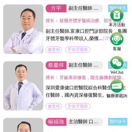
方宇
副主任醫師 富康門診院長
预约挂号
擅长：
疑難牙體牙髓病治療、阻生智齒的拔除、各種缺失牙的美容修復、疑難活動義齒修復。尤其在利用高倍顯微鏡下開展牙髓炎、根尖病變等牙體保存治療具有較深的造詣。
本月活動
副主任醫師,富康口腔門診部院長，集團
牙體牙髓學科帶頭人,榮獲...
[详情]
客服
修复科
牙体牙髓科
蔡慶祥
副主任醫師 國內資深修復醫生
预约挂号
WeChat
擅长：
牙齒美容修復，阻生齒微創拔除，固定義齒二次修復，精密舒適全口義齒製作，現代根管治療技術,熟練應用CAD/CAM及DSD微笑設計等數字化技術於臨床工作中,並成功服務於近萬名新老客戶。
深圳愛康健口腔醫院綜合科醫生，副主
任醫師，國內資深修復醫生。...
[详情]
醫療劵咨詢
修复科
牙体牙髓科
楊福強
主治醫師 口腔醫院副院長
预约挂号