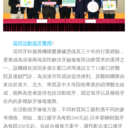
深圳活動假牙費用
?
深圳牙科服務機構
愛康健
憑借其三十年的行業經驗，
逐漸成為深港兩地居民解決牙齒修複與治療需求的選擇之
一。該機構在深圳多個主要口岸周邊設立了13家口腔醫
院及連鎖門診，為深港市民就診提供便利。其醫師團隊由
來自於港大、北大、華西及中大等院校畢業的碩博醫生組
成，能夠為患者提供包括活動假牙、固定假牙以及種植牙
在內的多種缺牙修複服務。
在活動假牙修複方面，不同材質與工藝對應不同的參
考價格。例如，進口膠牙為每顆200元起;日本塑鋼樹脂牙
為每顆350元起。在組合修複方案中，膠托配合進口膠牙