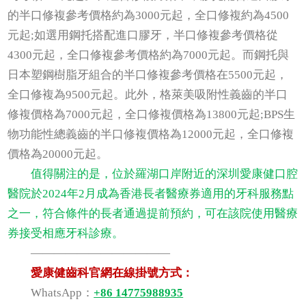
的半口修複參考價格約為3000元起，全口修複約為4500
元起;如選用鋼托搭配進口膠牙，半口修複參考價格從
4300元起，全口修複參考價格約為7000元起。而鋼托與
日本塑鋼樹脂牙組合的半口修複參考價格在5500元起，
全口修複為9500元起。此外，格萊美吸附性義齒的半口
修複價格為7000元起，全口修複價格為13800元起;BPS生
物功能性總義齒的半口修複價格為12000元起，全口修複
價格為20000元起。
值得關注的是，位於羅湖口岸附近的深圳愛康健口腔
醫院於2024年2月成為香港長者醫療券適用的牙科服務點
之一，符合條件的長者通過提前預約，可在該院使用醫療
券接受相應牙科診療。
————————————
愛康健齒科官網在線掛號方式：
WhatsApp：
+86 14775988935