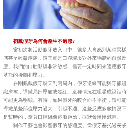
初戴假牙為何會產生不適感?
當初次將活動假牙放入口中，很多人會感到某種異樣
感甚至輕微疼痛，這其實是口腔環境對外來物體的自然反
應。我們的口腔黏膜非常敏感，需要一定時間來適應假牙
基托的接觸和壓力。
在剛佩戴假牙幾天到兩周內，假牙邊緣可能與牙齦組
織摩擦，導緻局部壓痛或發紅。這種情況在咀嚼或說話時
可能更為明顯。有時，如果假牙的咬合面不平衡，還可能
導緻某些部位壓力過大，引起不適。這些反應多數情況下
是暫時的，隨著口腔組織逐漸適應，症狀會慢慢減輕。
制作工藝也會影響假牙的舒適度。當假牙基托過長或