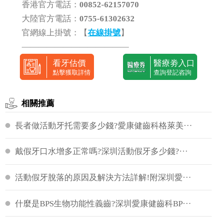
香港官方電話：
00852-62157070
大陸官方電話：
0755-61302632
官網線上掛號：【
在線掛號
】
—————————————
看牙估價
醫療劵入口
點擊獲取詳情
查詢登記咨詢
相關推薦
長者做活動牙托需要多少錢?愛康健齒科格萊美···
戴假牙口水增多正常嗎?深圳活動假牙多少錢?···
活動假牙脫落的原因及解決方法詳解!附深圳愛···
什麼是BPS生物功能性義齒?深圳愛康健齒科BP···