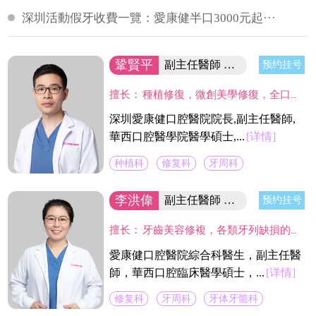
深圳活動假牙收費一覽：愛康健半口3000元起···
鞏賢平
副主任醫師 醫院院長/碩士
预约挂号
擅长：
種植修復，微創美學修復，全口咬合重建等；熟練應用口腔顯微鏡並在顯微放大設備下進行種植手術、牙周美學手術及各類修復操作。熟練處理牙周病及牙體缺失、四環素、氟斑牙的全口美學修復工作，對於顯微治療有深入研究，具有豐富的口腔全科診療經驗。
深圳愛康健口腔醫院院長,副主任醫師,
華西口腔醫學院醫學碩士,...
[详情]
种植科
修复科
牙周科
李洪偉
副主任醫師 口腔醫學碩士
预约挂号
擅长：
牙齒美容修複，各類牙列缺損的固定及活動義齒的修複、鑄造支架式可摘局部義齒、 數字化修複、種植上部義齒修複等。在口腔數字化修複、口腔色度學、口腔仿生材料等領域進行過深入研究，成績顯著。
愛康健口腔醫院綜合科醫生，副主任醫
師，華西口腔臨床醫學碩士，...
[详情]
修复科
牙周科
牙体牙髓科