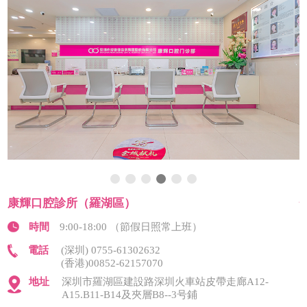
康輝口腔診所（羅湖區）
時間
9:00-18:00 （節假日照常上班）
電話
(深圳) 0755-61302632
(香港)00852-62157070
地址
深圳市羅湖區建設路深圳火車站皮帶走廊A12-
A15.B11-B14及夾層B8--3号鋪