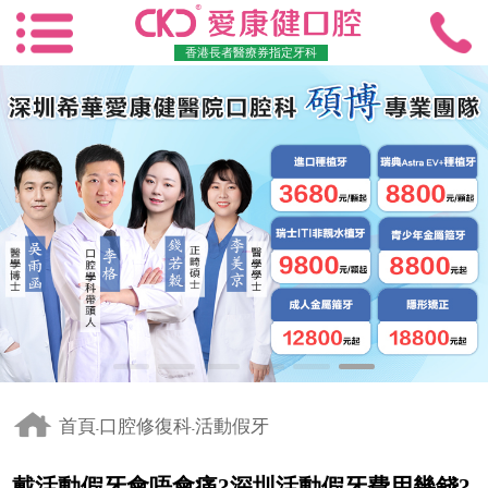
香港長者醫療券指定牙科
首頁
口腔修復科
活動假牙
-
-
戴活動假牙會唔會痛?深圳活動假牙費用幾錢?