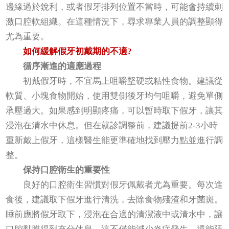
邊緣過於銳利，或者假牙排列位置不當時，可能會持續刺
激口腔軟組織。在這種情況下，尋求專業人員的調整顯得
尤為重要。
如何緩解假牙初戴期的不適?
循序漸進的適應過程
初戴假牙時，不宜馬上咀嚼堅硬或粘性食物。建議從
軟質、小塊食物開始，使用雙側後牙均勻咀嚼，避免單側
承壓過大。如果感到明顯疼痛，可以暫時取下假牙，讓其
浸泡在清水中休息。但在就診調整前，建議提前2-3小時
重新戴上假牙，這樣醫生能更準確地找到壓力點並進行調
整。
保持口腔衛生的重要性
良好的口腔衛生習慣對假牙佩戴者尤為重要。每次進
食後，建議取下假牙進行清洗，去除食物殘渣和牙菌斑。
睡前應將假牙取下，浸泡在合適的清潔液中或清水中，讓