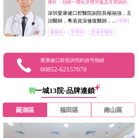
擅长：
冠根一體化牙體牙髓及牙周病的診療，復雜牙的拔除，牙體缺損的嵌體修復，以及烤瓷冠、義齒的修復等方面的診治，在水激光治牙方面有著豐富的臨床經驗。臨床工作中致力於牙體保存，種植修復設計，咬合功能重建，微創美學牙體修復等。
深圳愛康健口腔醫院副院長楊福強，主
治醫師，粵港資深修復醫師，...
[详情]
修复科
牙周科
牙体牙髓科
愛康健口腔咨詢預約挂号熱線
00852-62157070
一城13院·品牌連鎖
羅湖區
福田區
南山區