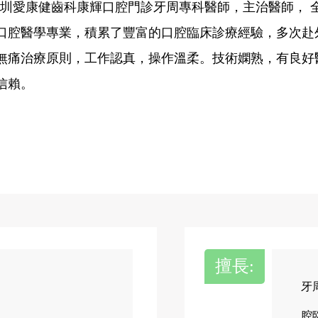
圳愛康健齒科康輝口腔門診牙周專科醫師，主治醫師， 
口腔醫學專業，積累了豐富的口腔臨床診療經驗，多次赴
無痛治療原則，工作認真，操作溫柔。技術嫻熟，有良好
信賴。
擅長:
牙
腔