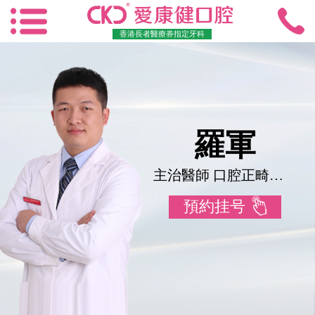
香港長者醫療券指定牙科
羅軍
主治醫師 口腔正畸學碩士
預約挂号