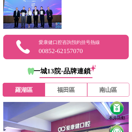
愛康健口腔咨詢預約挂号熱線
00852-62157070
一城13院·品牌連鎖
羅湖區
福田區
南山區
本月活動