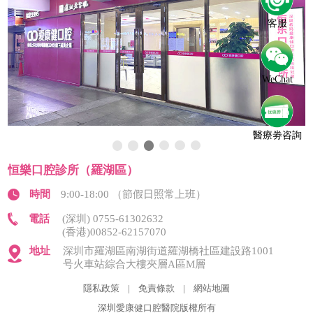
客服
WeChat
醫療劵咨詢
恒樂口腔診所（羅湖區）
時間
9:00-18:00 （節假日照常上班）
電話
(深圳) 0755-61302632
(香港)00852-62157070
地址
深圳市羅湖區南湖街道羅湖橋社區建設路1001
号火車站綜合大樓夾層A區M層
隱私政策
|
免責條款
|
網站地圖
深圳愛康健口腔醫院版權所有