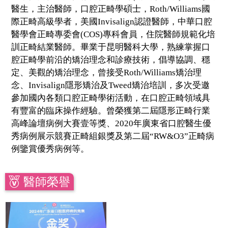
醫生，主治醫師，口腔正畸學碩士，Roth/Williams國
際正畸高級學者，美國Invisalign認證醫師，中華口腔
醫學會正畸專委會(COS)專科會員，住院醫師規範化培
訓正畸結業醫師。畢業于昆明醫科大學，熟練掌握口
腔正畸學前沿的矯治理念和診療技術，倡導協調、穩
定、美觀的矯治理念，曾接受Roth/Williams矯治理
念、Invisalign隱形矯治及Tweed矯治培訓，多次受邀
參加國內各類口腔正畸學術活動，在口腔正畸領域具
有豐富的臨床操作經驗。曾榮獲第二屆隱形正畸行業
高峰論壇病例大賽壹等獎、2020年廣東省口腔醫生優
秀病例展示競賽正畸組銀獎及第二屆“RW&O3”正畸病
例鑒賞優秀病例等。
醫師榮譽