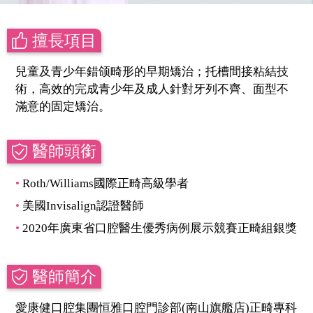
擅長項目
兒童及青少年錯颌畸形的早期矯治；托槽間接粘結技
術，高效的完成青少年及成人針對牙列不齊、面型不
滿意的固定矯治。
醫師頭銜
Roth/Williams國際正畸高級學者
美國Invisalign認證醫師
2020年廣東省口腔醫生優秀病例展示競賽正畸組銀獎
醫師簡介
愛康健口腔集團恒雅口腔門診部(南山旗艦店)正畸專科