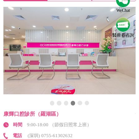
WeChat
醫療劵咨詢
恒潔口腔診所（羅湖區）
 （節假日照常上班）
時間
9:00-18:00 （
02632
電話
(深圳) 0755-613026