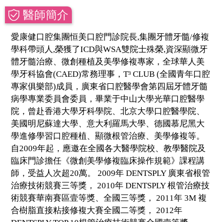
醫師簡介
愛康健口腔集團恒美口腔門診院長,集團牙體牙髓/修複
學科帶頭人,榮獲了ICD與WSA雙院士殊榮,資深顯微牙
體牙髓治療、微創種植及美學修複專家，全球華人美
學牙科協會(CAED)常務理事，T³ CLUB (全國青年口腔
專家俱樂部)成員，廣東省口腔醫學會第四屆牙體牙髓
病學專業委員會委員，畢業于中山大學光華口腔醫學
院，曾赴香港大學牙科學院、北京大學口腔醫學院、
美國明尼蘇達大學、意大利羅馬大學、德國慕尼黑大
學進修學習口腔種植、顯微根管治療、美學修複等。
自2009年起，應邀在全國各大醫學院校、教學醫院及
臨床門診擔任《微創美學修複臨床操作規範》課程講
師，受益人次超20萬。 2009年 DENTSPLY 廣東省根管
治療技術競賽三等獎， 2010年 DENTSPLY 根管治療技
術競賽華南賽區壹等獎、全國三等獎， 2011年 3M 複
合樹脂直接粘接修複大賽全國二等獎， 2012年