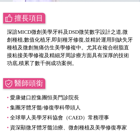
擅長項目
深諳MICD微創美學牙科及DSD微笑數字設計之道,微
創種植,數值化植牙,即刻種牙修復,並精於運用到缺失牙
種植及微創無痛仿生美學修複中。尤其在複合樹脂直
接粘接美學修複及精細牙周診療方面具有深厚的技術
功底,積累了數千例成功案例。
醫師頭銜
愛康健口腔集團恒美門診院長
集團牙體牙髓/修復學科帶頭人
全球華人美學牙科協會（CAED）常務理事
資深顯微牙體牙髓治療、微創種植及美學修復專家