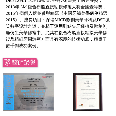
DENTSPLY TOP 10根管治療技術競賽全國壹等獎，
2013年 3M 複合樹脂直接粘接修複大賽全國壹等獎，
2015年病例入選並參與編寫《中國牙齒美學病例精選
2015》。擅長項目：深谙MICD微創美學牙科及DSD微
笑數字設計之道，並精于運用到缺失牙種植及微創無
痛仿生美學修複中。尤其在複合樹脂直接粘接美學修
複及精細牙周診療方面具有深厚的技術功底，積累了
數千例成功案例。
醫師榮譽