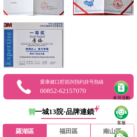
愛康健口腔咨詢預約挂号熱線
00852-62157070
本月活動
一城13院·品牌連鎖
客服
羅湖區
福田區
南山區