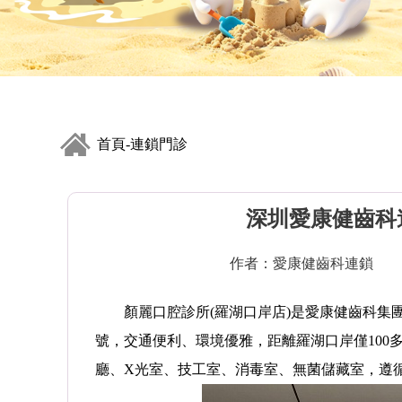
首頁
連鎖門診
-
深圳愛康健齒科
作者：愛康健齒科連鎖
顏麗口腔診所(羅湖口岸店)是愛康健齒科集團
號，交通便利、環境優雅，距離羅湖口岸僅100
廳、X光室、技工室、消毒室、無菌儲藏室，遵