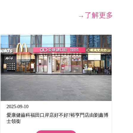
→了解更多
2025-09-10
愛康健齒科福田口岸店好不好?裕亨門店由劉鑫博
士領銜