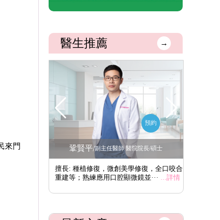
醫生推薦
→
預約
預約
民來門
鞏賢平
李
/
腔醫學博士
副主任醫師 醫院院長/碩士
學修復、數值化植
擅長: 種植修復，微創美學修復，全口咬合
擅長: 
植骨···
...詳情
重建等；熟練應用口腔顯微鏡並···
...詳情
重建，特別