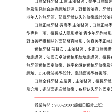
口腔全科牙醫 王偉 主治醫師，從事口腔臨床
除及常見綜合診療經驗頗深，對根管治療、牙體
老年人的無牙頜、部份牙體缺失的修復設計與治
口腔正畸牙醫 吳廣學 主治醫師，口腔正畸學
型專利一項。擅長成人隱形矯治;青少年牙列畸形
對改善呼吸相關的面部發育畸形，笑容美學正畸
種植牙醫 莊賢安，主治醫師，多家口腔機構種植
培訓講師，法國安卓健種植系統培訓講師。擅長
無牙頜種植固定修復、數字化微創種植牙修復及
經驗、DSD微笑美學設計、瓷貼面美學修復等。
口腔全科牙醫 左勝男，主治醫師，擅長牙體
脂充填，瓷貼面瓷嵌體修復，各類缺失牙的固定
————————————————
營業時間：9:00-20:00 (節假日照常上班)