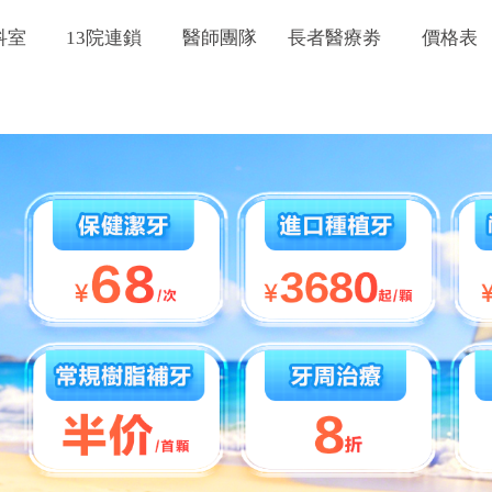
科室
13院連鎖
醫師團隊
長者醫療劵
價格表