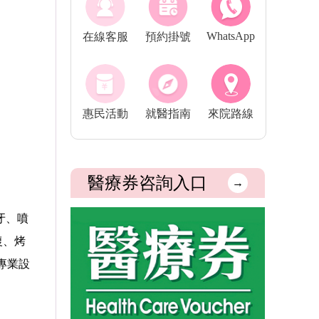
WhatsApp
在線客服
預約掛號
惠民活動
就醫指南
來院路線
醫療券咨詢入口
→
牙、噴
復、烤
專業設