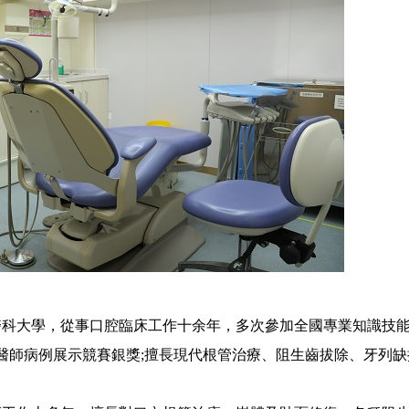
科大學，從事口腔臨床工作十余年，多次參加全國專業知識技
腔醫師病例展示競賽銀獎;擅長現代根管治療、阻生齒拔除、牙列缺