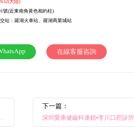
02632(大陸)
號(近東南角黃色相約柱)
公交站：羅湖火車站、羅湖商業城站
WhatsApp
在線客服咨詢
下一篇：
口腔門診部(羅湖大劇院店)