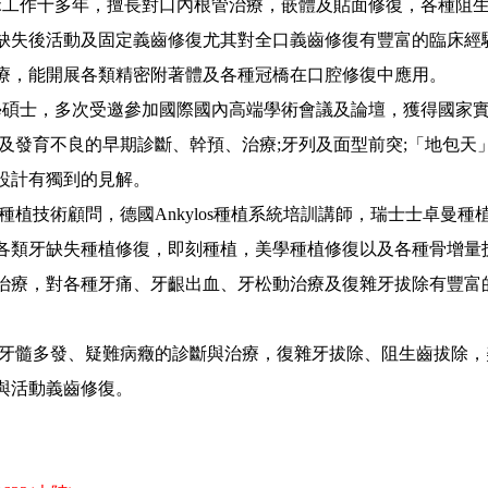
工作十多年，擅長對口內根管治療，嵌體及貼面修復，各種阻
缺失後活動及固定義齒修復尤其對全口義齒修復有豐富的臨床經
療，能開展各類精密附著體及各種冠橋在口腔修復中應用。
碩士，多次受邀參加國際國內高端學術會議及論壇，獲得國家
及發育不良的早期診斷、幹預、治療;牙列及面型前突;「地包天
設計有獨到的見解。
技術顧問，德國Ankylos種植系統培訓講師，瑞士士卓曼種
各類牙缺失種植修復，即刻種植，美學種植修復以及各種骨增量
治療，對各種牙痛、牙齦出血、牙松動治療及復雜牙拔除有豐富
牙髓多發、疑難病癥的診斷與治療，復雜牙拔除、阻生齒拔除，
與活動義齒修復。