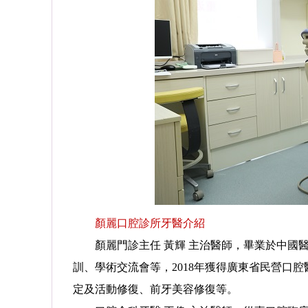
顏麗口腔診所牙醫介紹
顏麗門診主任 黃輝 主治醫師，畢業於中國醫
訓、學術交流會等，2018年獲得廣東省民營口
定及活動修復、前牙美容修復等。