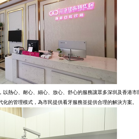
預約
，以熱心、耐心、細心、放心、舒心的服務讓眾多深圳及香港市
劉鑫
吳雨函
/
/
副主任醫師 門診院長/博士
主治醫師 口
代化的管理模式，為市民提供看牙服務並提供合理的解決方案。
、
擅長: 各種疑難種植牙，穿顴穿翼，全口無
擅長: 復雜口腔種植、美
牙頜，上頜竇提升，復雜的軟硬···
...詳情
牙、微創植牙、即刻植牙、