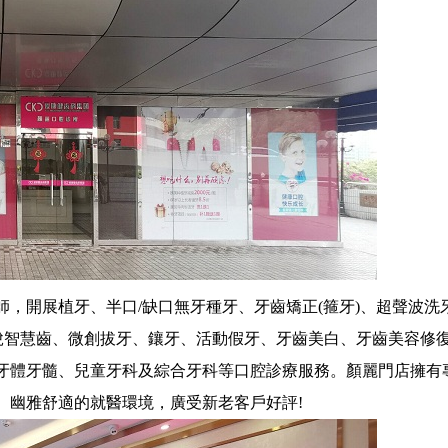
開展植牙、半口/缺口無牙種牙、牙齒矯正(箍牙)、超聲波洗
、脫智慧齒、微創拔牙、鑲牙、活動假牙、牙齒美白、牙齒美容修
牙體牙髓、兒童牙科及綜合牙科等口腔診療服務。顏麗門店擁有
、幽雅舒適的就醫環境，廣受新老客戶好評!