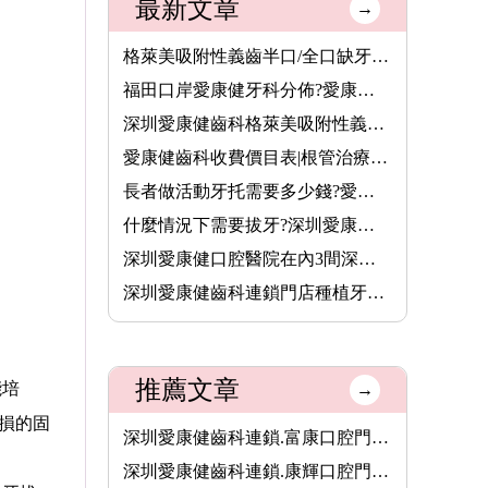
最新文章
→
格萊美吸附性義齒半口/全口缺牙者的穩固新選擇,活動牙可以香港長···
福田口岸愛康健牙科分佈?愛康健齒科收費價錢2026
深圳愛康健齒科格萊美吸附性義齒半口價錢7000元,全口費用13800元···
愛康健齒科收費價目表|根管治療8.5折,保健洗牙68元,特價植牙3680···
長者做活動牙托需要多少錢?愛康健齒科格萊美吸附性義齒價格(半口···
什麼情況下需要拔牙?深圳愛康健齒科拔牙價錢收費價目表2025
深圳愛康健口腔醫院在內3間深圳醫療機構,8月14日起可用香港長者醫···
深圳愛康健齒科連鎖門店種植牙價格表2026|愛康健進口植牙3680元起···
推薦文章
能培
→
損的固
深圳愛康健齒科連鎖.富康口腔門診部(羅湖火車站店)
深圳愛康健齒科連鎖.康輝口腔門診部(羅湖旗艦店)