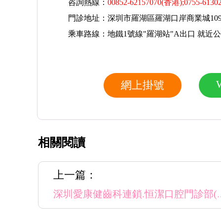
咨詢熱線：
00852-62157070(香港);0755-613
門診地址：深圳市羅湖區羅湖口岸商業城1091
乘車路線：地鐵1號線"羅湖站"A出口 就近
網上掛號
相關閱讀
上一篇：
深圳愛康健齒科連鎖.恒潔