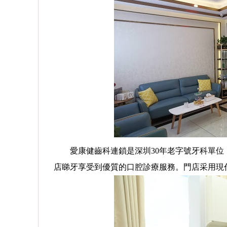
預約
預約
愛康健齒科連鎖是深圳30年老字號牙科單位
熊國平
/
主任醫師 集團牙周學科帶頭人
主任醫師/正畸博士
店睇牙享受到優質的口腔診療服務。門店采用現
治技術,各種牙周疾病的專業治
擅長: 兒童、青少年、成人的各類牙、頜
(翻瓣術及牙周引導···
...詳情
面畸形的診斷與治療。
...詳情