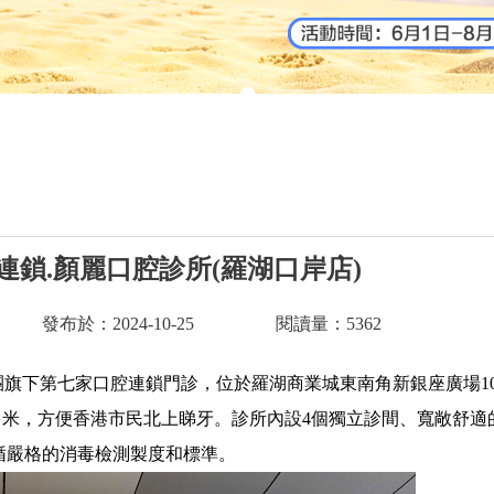
連鎖.顏麗口腔診所(羅湖口岸店)
發布於：2024-10-25
閱讀量：5362
旗下第七家口腔連鎖門診，位於羅湖商業城東南角新銀座廣場10
多米，方便香港市民北上睇牙。診所內設4個獨立診間、寬敞舒適
循嚴格的消毒檢測製度和標準。