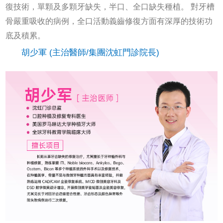
復技術，單顆及多顆牙缺失，半口、全口缺失種植。 對牙槽
骨嚴重吸收的病例，全口活動義齒修復方面有深厚的技術功
底及積累。
胡少軍
(主治醫師/集團沈虹門診院長)