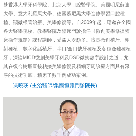
赴香港大學牙科學院、北京大學口腔醫學院、美國明尼蘇達
大學、意大利羅馬大學、德國慕尼黑大學進修學習口腔種
植、顯微根管治療、美學修復等。自2009年起，應邀在全國
各大醫學院校、教學醫院及臨床門診擔任《微創美學修復臨
床操作規範》課程講師，受益人次頗多。擅長微創植牙、即
刻種植、數字化話植牙、半口/全口缺牙種植及各種疑難種植
牙，深諳MICD微創美學牙科及DSD微笑數字設計之道，尤
其在復合樹脂直接粘接美學修復及精細牙周診療方面具有深
厚的技術功底，積累了數千例成功案例。
馮曉瑛 (主治醫師/集團恒雅門診院長)