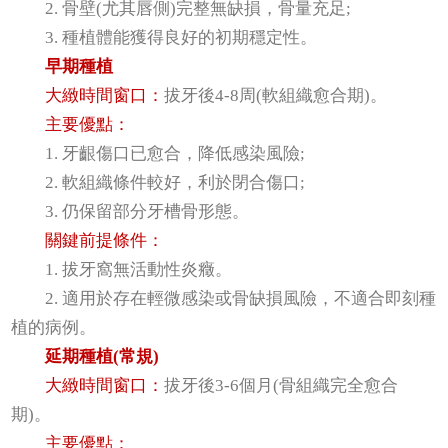
2. 骨壁(尤其唇側)完整無缺損，骨量充足;
3. 種植體能獲得良好的初期穩定性。
早期種植
大緻時間窗口：
拔牙後4-8周(軟組織愈合期)。
主要優點：
1. 牙齦傷口已愈合，降低感染風險;
2. 軟組織條件較好，利於閉合傷口;
3. 仍保留部分牙槽骨形態。
關鍵前提條件：
1. 拔牙窩無活動性炎癥。
2. 適用於存在輕微感染或骨缺損風險，不適合即刻種
植的病例。
延期種植(常規)
大緻時間窗口：
拔牙後3-6個月(骨組織完全愈合
期)。
主要優點：