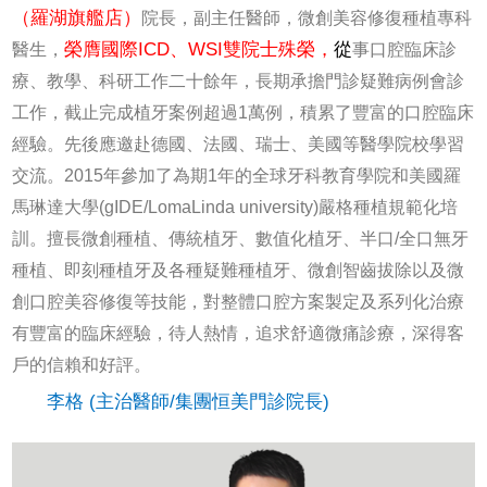
（羅湖旗艦店）
院長，副主任醫師，微創美容修復種植專科
榮膺國際ICD、WSI雙院士殊榮，
從
醫生，
事口腔臨床診
療、教學、科研工作二十餘年，長期承擔門診疑難病例會診
工作，截止完成植牙案例超過1萬例，積累了豐富的口腔臨床
經驗。先後應邀赴德國、法國、瑞士、美國等醫學院校學習
交流。2015年參加了為期1年的全球牙科教育學院和美國羅
馬琳達大學(gIDE/LomaLinda university)嚴格種植規範化培
訓。擅長微創種植、傳統植牙、數值化植牙、半口/全口無牙
種植、即刻種植牙及各種疑難種植牙、微創智齒拔除以及微
創口腔美容修復等技能，對整體口腔方案製定及系列化治療
有豐富的臨床經驗，待人熱情，追求舒適微痛診療，深得客
戶的信賴和好評。
李格 (主治醫師/集團恒美門診院長)