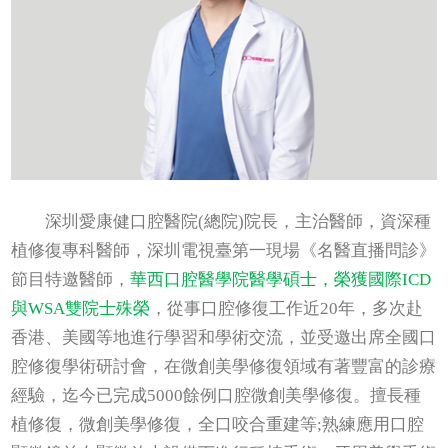
深圳愛康健口腔醫院(總院)院長，主治醫師，資深種
植修復專科醫師，深圳電視臺第一現場《名醫直播問診》
節目特邀醫師，
華西口腔醫學院醫學碩士，榮獲國際ICD
與WSA雙院士殊榮
，從事口腔修復工作近20年，多次赴
香港、美國等地進行學習和學術交流，並受邀出席全國口
腔修復學術研討會，在微創美學修復領域有著豐富的診療
經驗，迄今已完成5000餘例口腔微創美學修復。擅長種
植修復，微創美學修復，全口咬合重建等;熟練應用口腔