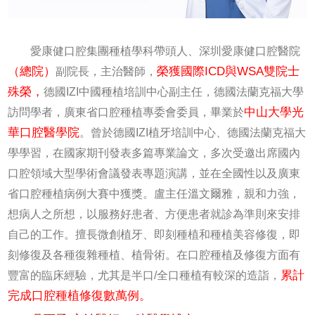
愛康健口腔集團種植學科帶頭人、深圳愛康健口腔醫院
（總院）
榮獲國際ICD與WSA雙院士
副院長，主治醫師，
殊榮，
德國IZI中國種植培訓中心副主任，德國法蘭克福大學
中山大學光
訪問學者，廣東省口腔種植專委會委員，畢業於
華口腔醫學院
。曾於德國IZI植牙培訓中心、德國法蘭克福大
學學習，在國家期刊發表多篇專業論文，多次受邀出席國內
口腔領域大型學術會議發表專題演講，並在全國性以及廣東
省口腔種植病例大賽中獲獎。盧主任溫文爾雅，親和力強，
想病人之所想，以服務好患者、方便患者就診為準則來安排
自己的工作。擅長微創植牙、即刻種植和種植美容修復，即
刻修復及各種復雜種植、植骨術。在口腔種植及修復方面有
累計
豐富的臨床經驗，尤其是半口/全口種植有較深的造詣，
完成口腔種植修復數萬例。