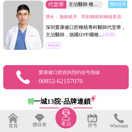
代堂華
主治醫師 種植專業副主任
预约挂号
擅长：
微創植牙、即刻種植和種植美容修復，即刻修復及各種復雜種植、植骨術。在微創種植，種植骨增量手術方面積累了大量經驗，多次參加省及國內的學術會議並發表演講，長期擔任愛康健齒科集團VIP種植中心臨床指導老師。
深圳愛康健口腔種植專科醫師代堂華，
主治醫師，德國IZI中國種...
[详情]
种植科
愛康健口腔咨詢預約挂号熱線
00852-62157070
一城13院·品牌連鎖
羅湖區
福田區
南山區
電 話
價目表
挂号
首頁
Whatsapp