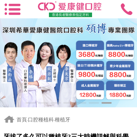
香港長者醫療券指定牙科
首頁
口腔種植科
種植牙
-
-
牙拔了多久可以種植牙?三大時機詳解與科學