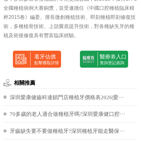
全國種植病例大賽銅獎，並受邀擔任《中國口腔種植臨床精
粹2015卷》編委。擅長微創種植技術、即刻種植即刻修復技
術，多種植骨技術、上頜竇底提升技術，對各種缺失牙的種
植及術後修復具有豐富臨床經驗。
看牙估價
醫療劵入口
點擊獲取詳情
查詢登記咨詢
相關推薦
深圳愛康健齒科連鎖門店種植牙價格表2026|愛···
70多歲的老人適合做種植牙嗎?深圳愛康健口腔···
牙齒缺失要不要做種植牙?深圳種植牙能走醫保···