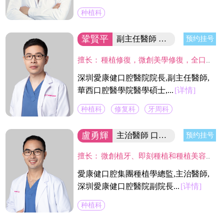
种植科
鞏賢平
副主任醫師 醫院院長/碩士
预约挂号
擅长：
種植修復，微創美學修復，全口咬合重建等；熟練應用口腔顯微鏡並在顯微放大設備下進行種植手術、牙周美學手術及各類修復操作。熟練處理牙周病及牙體缺失、四環素、氟斑牙的全口美學修復工作，對於顯微治療有深入研究，具有豐富的口腔全科診療經驗。
深圳愛康健口腔醫院院長,副主任醫師,
華西口腔醫學院醫學碩士,...
[详情]
种植科
修复科
牙周科
盧勇輝
主治醫師 口腔醫院副院長
预约挂号
擅长：
微創植牙、即刻種植和種植美容修復，數值化植牙，即刻修復及各種復雜種植、植骨術，半口植牙，全口無牙種植牙，在口腔種植及修復方面有豐富的臨床經驗。
愛康健口腔集團種植學總監,主治醫師,
深圳愛康健口腔醫院副院長...
[详情]
种植科