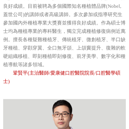
良好成績。目前被聘為多個國際知名種植體品牌(Nobel,
蓋世公司)的講師或者高級講師。多次參加或指導研究生
參加國內外種植專業大獎賽並獲得良好成績。作為碩士博
士均為種植專業的專科醫生，獨立完成種植修復病例近萬
例。擅長各種疑難種植牙、傳統植牙、微創植牙、半口缺
牙種植、穿顴穿翼、全口無牙頜、上頜竇提升、復雜的軟
硬組織移植、即刻種植即刻修復、前牙美學、數字化和種
植導航等諸多領域。
鞏賢平(主治醫師/愛康健口腔醫院院長/口腔醫學碩
士)