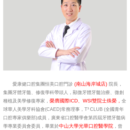
(南山海岸城店)
愛康健口腔集團恒美口腔門診
院長，
集團牙體牙髓、修復學科帶頭人，顯微牙體牙髓治療、微創
榮膺國際ICD、WSI雙院士殊榮，
種植及美學修復專家，
全
球華人美學牙科協會(CAED)常務理事，T³ CLUB (全國青年
口腔專家俱樂部)成員，廣東省口腔醫學會第四屆牙體牙髓病
中山大學光華口腔醫學院
學專業委員會委員，畢業於
，曾