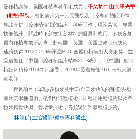
畢業於中山大學光華
曼種植講師，集團種植專科學組成員，
口腔醫學院
。曾於廣州第一人民醫院及口腔專科醫院工作，
專註深耕口腔種植修復的臨床、科研工作，理論紮實，專業
技能熟練，關註時下新技術新材料的發展和應用。多次參加
國內種植專業研討會，赴韓國、英國、美國進修種植技術。
連續獲得2013-2014年兩屆BITC全國種植病例大賽銅獎，並
受邀擔任《中國口腔種植臨床精粹2013卷》、《中國口腔種
植臨床精粹2014卷》編委，2018年受邀擔任BITC種植大講
臺老師。
擅長項目：單顆/多顆牙及半口/全口牙缺失的種植修復;
前牙美學種植術、微創舒適種植術、即種即用種植術以及各
種牙槽骨缺損、骨增量技術，各類疑難雜癥種植技術。
林勉郁(主治醫師/種植專科醫生)