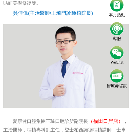
貼面美學修復等。
吳佳偉(主治醫師/王琦門診種植院長)
本月活動
客服
WeChat
醫療劵咨詢
（福田口岸店）
愛康健口腔集團王琦口腔診所副院長
，
主治醫師，種植專科副主任，登士柏西諾德種植講師，士卓