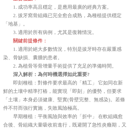
1. 成功率高且穩定，是應用最廣的經典方案。
2. 拔牙窩骨組織已完全愈合成熟，為種植提供穩定
「地基」。
3. 適用於所有病例，尤其是復雜情況。
關鍵前提條件：
1. 適用於絕大多數情況，特別是拔牙時存在嚴重感
染、骨缺損、囊腫的患者。
2. 為植骨等骨增量手術提供了充足的準備時間。
深入解析：為何時機選擇如此重要?
即刻種植：對條件要求最高的「精工」 它如同在新
鮮的土壤中精準打樁，能實現「即刻」的優勢，但要求
「土壤」本身必須健康、堅實(骨壁完整、無感染)。若條
件不符而強行實施，失敗風險極高。
早期種植：平衡風險與效率的「折中」 在軟組織愈
合後、骨組織大量吸收前進行，既避開了急性炎癥期，又