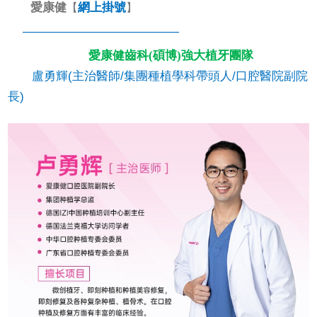
愛康健
網上掛號
【
】
—————————————
愛康健齒科(碩博)強大植牙團隊
盧勇輝(主治醫師/集團種植學科帶頭人/口腔醫院副院
長)