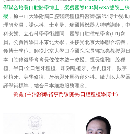
學聯合培養口腔醫學博士，榮獲國際ICD與WSA雙院士殊
榮
，原中山大學附屬口腔醫院種植科醫師/講師/博士後/助
理研究員，諾保科、士卓曼、瑞醫博機器人特聘講師，中
科安齒、立心科學學術顧問，國際口腔種植學會(ITI)會
員。公費留學日本東北大學，並接受北京大學聯合培養，
獲博士學位。師從北京大學口腔醫院院長鄧旭亮教授與日
本口腔修復學會會長佐佐木啟一教授。擅長復雜口腔種
植、半口/全口無牙種植、即刻種植牙、微創植牙、數字
化植牙、美學修復、牙槽與牙周微創外科。緻力以大學嚴
謹學術標準，結合日本細緻服務理念。
劉鑫 (主治醫師/裕亨門診院長/口腔種植學博士)