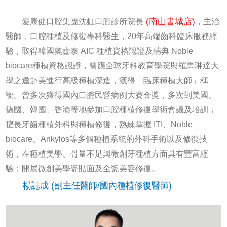
(南山書城店)
愛康健口腔集團沈虹口腔診所院長
，主治
醫師，口腔種植及修復專科醫生，20年高端齒科臨床服務經
驗，取得韓國奧齒泰 AIC 種植資格認證及瑞典 Noble
biocare種植資格認證，曾應全球牙科教育學院與羅馬琳達大
學之邀赴美進行高級種植深造，獲得「臨床種植大師」稱
號。曾多次獲得國內口腔民營病例大賽金獎，多次到美國、
德國、韓國、香港等地參加口腔種植修復學術會議及培訓，
擅長牙齒種植外科與種植修復，熟練掌握 ITI、Noble
biocare、Ankylos等多個種植系統的外科手術以及修復技
術，在種植美學、骨量不足與微創牙種植方面具有豐富經
驗；開展微創美學瓷貼面及全瓷美容修復。
楊誌成 (副主任醫師/國內種植修復醫師)