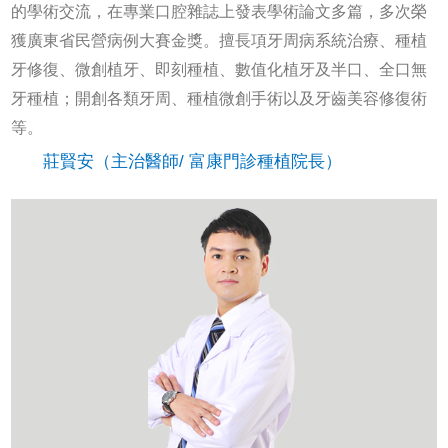
的學術交流，在專業口腔雜誌上發表學術論文多篇，多次榮
獲廣東省民營病例大賽金獎。擅長項牙周病系統治療、種植
牙修復、微創植牙、即刻種植、數值化植牙及半口、全口無
牙種植；開創各類牙周、種植微創手術以及牙齒美容修復術
等。
莊賢安（主治醫師/ 富康門診種植院長）