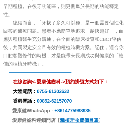
早期種植。在後牙功能區，則更側重於長期的功能穩定
性。
總結而言，「牙拔了多久可以種」是一個需要個性化
回答的醫療問題。患者不應簡單地追求「越快越好」，而
應與種植醫生充分溝通，在全面的臨床檢查和CBCT評估
後，共同製定安全且有效的種植時機方案。記住，適合你
口腔客觀條件的時機，才是能帶來長期成功與健康的「較
佳的種植牙時機」。
—————————————
在線咨詢<-
愛康健齒科->預約掛號方式如下：
大陸電話：
0755-61302632
香港電話：
00852-62157070
愛康健
WhatsApp
+8614775988935
：
愛康健齒科連鎖門店
種植牙收費價目表
【
】