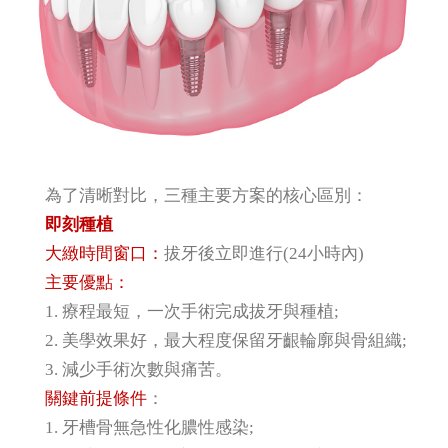
為了清晰對比，三種主要方案的核心區別：
即刻種植
大緻時間窗口：
拔牙後立即進行(24小時內)
主要優點：
1. 療程最短，一次手術完成拔牙與種植;
2. 美學效果好，最大程度保留牙齦輪廓與骨組織;
3. 減少手術次數與痛苦。
關鍵前提條件
：
1. 牙槽骨無急性化膿性感染;