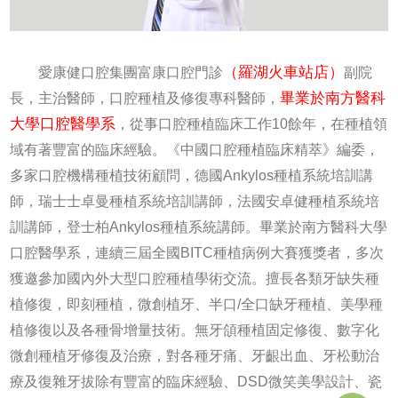
（羅湖火車站店）
愛康健口腔集團富康口腔門診
副院
畢業於南方醫科
長，主治醫師，口腔種植及修復專科醫師，
大學口腔醫學系
，從事口腔種植臨床工作10餘年，在種植領
域有著豐富的臨床經驗。《中國口腔種植臨床精萃》編委，
多家口腔機構種植技術顧問，德國Ankylos種植系統培訓講
師，瑞士士卓曼種植系統培訓講師，法國安卓健種植系統培
訓講師，登士柏Ankylos種植系統講師。畢業於南方醫科大學
口腔醫學系，連續三屆全國BITC種植病例大賽獲獎者，多次
獲邀參加國內外大型口腔種植學術交流。擅長各類牙缺失種
植修復，即刻種植，微創植牙、半口/全口缺牙種植、美學種
植修復以及各種骨增量技術。無牙頜種植固定修復、數字化
微創種植牙修復及治療，對各種牙痛、牙齦出血、牙松動治
療及復雜牙拔除有豐富的臨床經驗、DSD微笑美學設計、瓷