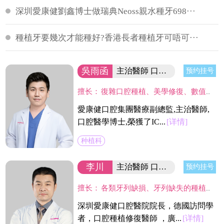
深圳愛康健劉鑫博士做瑞典Neoss親水種牙698···
種植牙要幾次才能種好?香港長者種植牙可唔可···
吳雨函
主治醫師 口腔醫學博士
预约挂号
擅长：
復雜口腔種植、美學修復、數值化植牙、微創植牙、即刻植牙、植骨術、半口/全口無牙種植、牙槽與牙周微創外科。致力以大學嚴謹學術標準，結合日本細致服務理念。
愛康健口腔集團醫療副總監,主治醫師,
口腔醫學博士,榮獲了IC...
[详情]
种植科
李川
主治醫師 口腔醫院院長
预约挂号
擅长：
各類牙列缺損、牙列缺失的種植修復重建，特別是在復雜骨缺損條件的種植、美學區種植、即刻種植及即刻修復、骨增量技術、All-on-4技術和數字化種植，半口/全口缺牙植牙以及牙周病患者的種植治療等方面具有豐富的臨床經驗。
深圳愛康健口腔醫院院長，德國訪問學
者，口腔種植修復醫師 ，廣...
[详情]