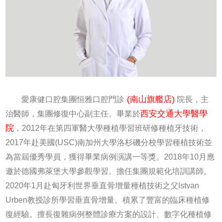
(南山旗艦店)
愛康健口腔集團恒雅口腔門診
院長，主
西安交通大學醫學
治醫師，集團修復中心副主任。畢業於
院
，2012年在第四軍醫大學種植學習班研修種植牙技術，
2017年赴美國(USC)南加州大學洛杉磯分校學習種植技術並
為當屆優秀學員，獲得畢業病例演講一等獎。2018年10月應
邀於德國弗萊堡大學參觀學習。擔任集團規範化培訓講師。
2020年1月赴匈牙利世界垂直骨增量種植技術之父lstvan
Urben教授診所學習垂直骨增量。積累了豐富的臨床種植修
復經驗。擅長復雜病例整體診療方案的設計、數字化種植修