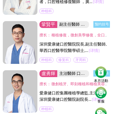
者，口腔種植修復醫師 ，廣...
[详情]
种植科
鞏賢平
副主任醫師 醫院院長/碩士
预约挂号
擅长：
種植修復，微創美學修復，全口咬合重建等；熟練應用口腔顯微鏡並在顯微放大設備下進行種植手術、牙周美學手術及各類修復操作。熟練處理牙周病及牙體缺失、四環素、氟斑牙的全口美學修復工作，對於顯微治療有深入研究，具有豐富的口腔全科診療經驗。
深圳愛康健口腔醫院院長,副主任醫師,
華西口腔醫學院醫學碩士,...
[详情]
种植科
修复科
牙周科
盧勇輝
主治醫師 口腔醫院副院長
预约挂号
本月活動
擅长：
微創植牙、即刻種植和種植美容修復，數值化植牙，即刻修復及各種復雜種植、植骨術，半口植牙，全口無牙種植牙，在口腔種植及修復方面有豐富的臨床經驗。
愛康健口腔集團種植學總監,主治醫師,
深圳愛康健口腔醫院副院長...
[详情]
客服
种植科