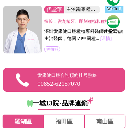
WeChat
代堂華
主治醫師 種植專業副主任
预约挂号
擅长：
微創植牙、即刻種植和種植美容修復，即刻修復及各種復雜種植、植骨術。在微創種植，種植骨增量手術方面積累了大量經驗，多次參加省及國內的學術會議並發表演講，長期擔任愛康健齒科集團VIP種植中心臨床指導老師。
深圳愛康健口腔種植專科醫師代堂華，
醫療劵咨詢
主治醫師，德國IZI中國種...
[详情]
种植科
愛康健口腔咨詢預約挂号熱線
00852-62157070
一城13院·品牌連鎖
羅湖區
福田區
南山區