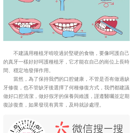
不建議用種植牙啃咬過於堅硬的食物，要像呵護自己
的真牙一樣好好呵護種植牙，它才能在自己的崗位上長時
間、穩定地發揮作用。
當然，為了保持我們的口腔健康，不管是否有做過缺
牙修復，也不管缺牙後選擇了何種修復方式，我們都建議
做好口腔清潔，做好假牙的保養與維護，謹遵醫囑並定期
復診復查，如果發現有異常，及時就診處理。