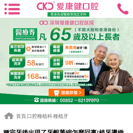
香港長者醫療券指定牙科
首頁
口腔種植科
種植牙
-
-
種完牙後出現了牙齦萎縮怎麼回事!植牙導緻