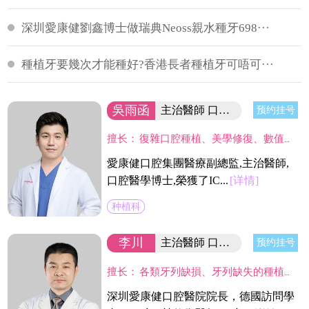
深圳愛康健劉鑫博士做瑞典Neoss親水種牙698···
種植牙要幾次才能種好?香港長者種植牙可唔可···
吳雨函
主治醫師 口腔醫學博士
预约挂号
擅长：
復雜口腔種植、美學修復、數值化植牙、微創植牙、即刻植牙、植骨術、半口/全口無牙種植、牙槽與牙周微創外科。致力以大學嚴謹學術標準，結合日本細致服務理念。
愛康健口腔集團醫療副總監,主治醫師,
口腔醫學博士,榮獲了IC...
[详情]
种植科
李川
主治醫師 口腔醫院院長
预约挂号
擅长：
各類牙列缺損、牙列缺失的種植修復重建，特別是在復雜骨缺損條件的種植、美學區種植、即刻種植及即刻修復、骨增量技術、All-on-4技術和數字化種植，半口/全口缺牙植牙以及牙周病患者的種植治療等方面具有豐富的臨床經驗。
深圳愛康健口腔醫院院長，德國訪問學