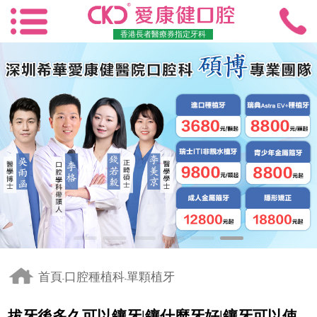
香港長者醫療券指定牙科
首頁
口腔種植科
單顆植牙
-
-
拔牙後多久可以鑲牙|鑲什麼牙好|鑲牙可以使