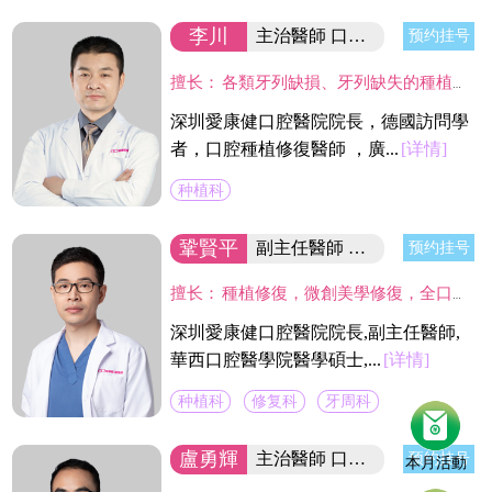
李川
主治醫師 口腔醫院院長
预约挂号
擅长：
各類牙列缺損、牙列缺失的種植修復重建，特別是在復雜骨缺損條件的種植、美學區種植、即刻種植及即刻修復、骨增量技術、All-on-4技術和數字化種植，半口/全口缺牙植牙以及牙周病患者的種植治療等方面具有豐富的臨床經驗。
深圳愛康健口腔醫院院長，德國訪問學
者，口腔種植修復醫師 ，廣...
[详情]
种植科
鞏賢平
副主任醫師 醫院院長/碩士
预约挂号
擅长：
種植修復，微創美學修復，全口咬合重建等；熟練應用口腔顯微鏡並在顯微放大設備下進行種植手術、牙周美學手術及各類修復操作。熟練處理牙周病及牙體缺失、四環素、氟斑牙的全口美學修復工作，對於顯微治療有深入研究，具有豐富的口腔全科診療經驗。
深圳愛康健口腔醫院院長,副主任醫師,
華西口腔醫學院醫學碩士,...
[详情]
种植科
修复科
牙周科
盧勇輝
主治醫師 口腔醫院副院長
预约挂号
本月活動