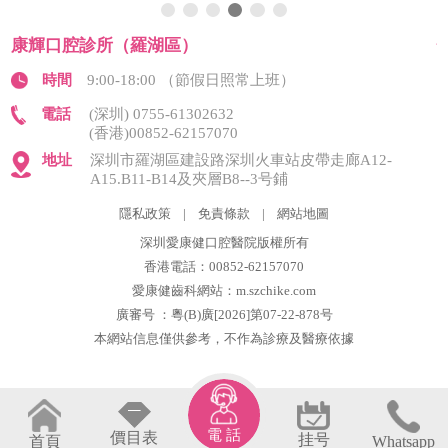
康輝口腔診所（羅湖區）
時間
9:00-18:00 （節假日照常上班）
電話
(深圳) 0755-61302632
(香港)00852-62157070
地址
深圳市羅湖區建設路深圳火車站皮帶走廊A12-
A15.B11-B14及夾層B8--3号鋪
隱私政策
|
免責條款
|
網站地圖
深圳愛康健口腔醫院版權所有
香港電話：00852-62157070
愛康健齒科網站：m.szchike.com
廣審号 ：粵(B)廣[2026]第07-22-878号
本網站信息僅供參考，不作為診療及醫療依據
電 話
價目表
挂号
首頁
Whatsapp