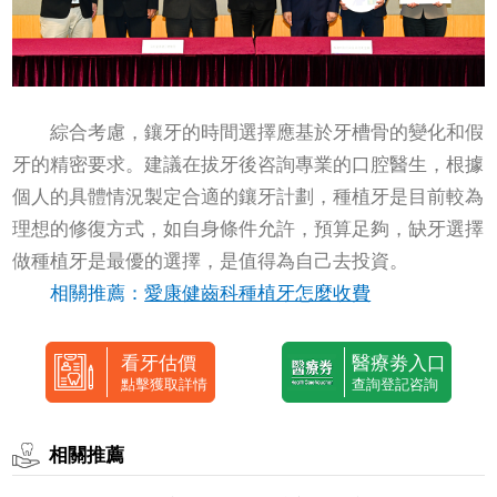
綜合考慮，鑲牙的時間選擇應基於牙槽骨的變化和假
牙的精密要求。建議在拔牙後咨詢專業的口腔醫生，根據
個人的具體情況製定合適的鑲牙計劃，種植牙是目前較為
理想的修復方式，如自身條件允許，預算足夠，缺牙選擇
做種植牙是最優的選擇，是值得為自己去投資。
相關推薦：
愛康健齒科種植牙怎麼收費
看牙估價
醫療劵入口
點擊獲取詳情
查詢登記咨詢
相關推薦