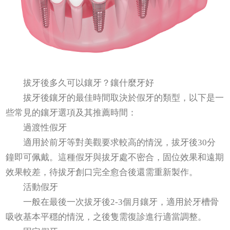
拔牙後多久可以鑲牙？鑲什麼牙好
拔牙後鑲牙的最佳時間取決於假牙的類型，以下是一
些常見的鑲牙選項及其推薦時間：
過渡性假牙
適用於前牙等對美觀要求較高的情況，拔牙後30分
鐘即可佩戴。這種假牙與拔牙處不密合，固位效果和遠期
效果較差，待拔牙創口完全愈合後還需重新製作。
活動假牙
一般在最後一次拔牙後2-3個月鑲牙，適用於牙槽骨
吸收基本平穩的情況，之後隻需復診進行適當調整。