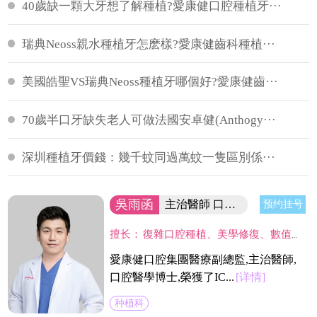
40歲缺一顆大牙想了解種植?愛康健口腔種植牙···
瑞典Neoss親水種植牙怎麽樣?愛康健齒科種植···
美國皓聖VS瑞典Neoss種植牙哪個好?愛康健齒···
70歲半口牙缺失老人可做法國安卓健(Anthogy···
深圳種植牙價錢：幾千蚊同過萬蚊一隻區別係···
吳雨函
主治醫師 口腔醫學博士
预约挂号
擅长：
復雜口腔種植、美學修復、數值化植牙、微創植牙、即刻植牙、植骨術、半口/全口無牙種植、牙槽與牙周微創外科。致力以大學嚴謹學術標準，結合日本細致服務理念。
愛康健口腔集團醫療副總監,主治醫師,
口腔醫學博士,榮獲了IC...
[详情]
种植科