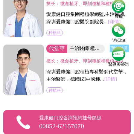
擅长：
微創植牙、即刻種植和種植美容修復，數值化植牙，即刻修復及各種復雜種植、植骨術，半口植牙，全口無牙種植牙，在口腔種植及修復方面有豐富的臨床經驗。
愛康健口腔集團種植學總監,主治醫師,
客服
深圳愛康健口腔醫院副院長...
[详情]
种植科
WeChat
代堂華
主治醫師 種植專業副主任
预约挂号
擅长：
微創植牙、即刻種植和種植美容修復，即刻修復及各種復雜種植、植骨術。在微創種植，種植骨增量手術方面積累了大量經驗，多次參加省及國內的學術會議並發表演講，長期擔任愛康健齒科集團VIP種植中心臨床指導老師。
醫療劵咨詢
深圳愛康健口腔種植專科醫師代堂華，
主治醫師，德國IZI中國種...
[详情]
种植科
愛康健口腔咨詢預約挂号熱線
00852-62157070