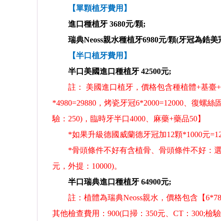
【單顆植牙費用】
進口種植牙 3680元/顆;
瑞典Neoss親水種植牙6980元/顆(牙冠為鋯美冠
【半口植牙費用】
半口美國進口種植牙 42500元;
註： 美國進口植牙，價格包含種植體+基臺+鈷鉻
*4980=29880，烤瓷牙冠6*2000=12000、
驗：250)，臨時牙半口4000、麻藥+藥品50】
預約
預約
*如果升級德國威蘭德牙冠加12顆*1000元=12
函
鞏賢平
/
/
主治醫師 口腔醫學博士
副主任醫師 醫院院長/碩士
*骨頭條件不好有含植骨、骨頭條件不好：選項：骨粉：
元，外提：10000)。
口腔種植、美學修復、數值化植
擅長: 種植修復，微創美學修復，全口咬
、即刻植牙、植骨···
...詳情
重建等；熟練應用口腔顯微鏡並···
...詳情
半口瑞典進口種植牙 64900元;
註：植體為瑞典Neoss親水，價格包含【6*7800=
其他檢查費用：900(口掃：350元、CT：300;檢驗