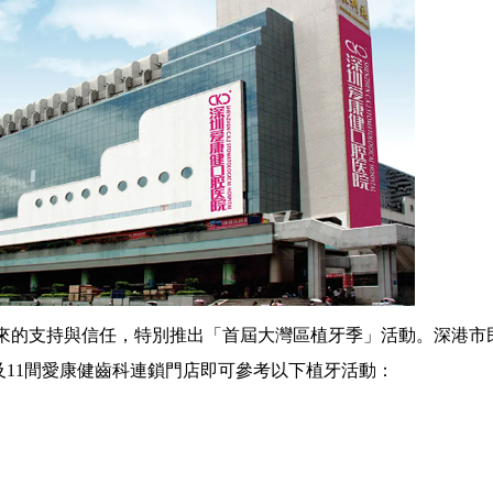
的支持與信任，特別推出「首屆大灣區植牙季」活動。深港市
醫院及11間愛康健齒科連鎖門店即可參考以下植牙活動：