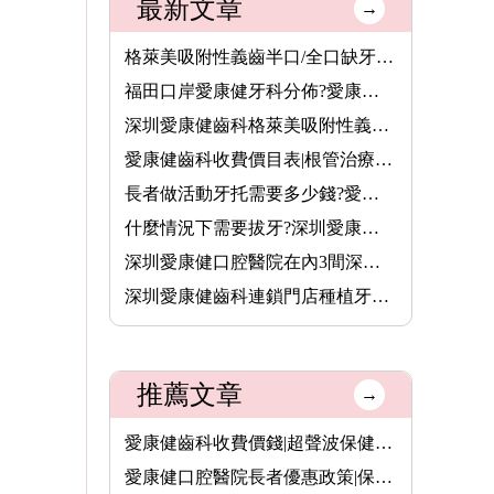
最新文章
→
格萊美吸附性義齒半口/全口缺牙者的穩固新選擇,活動牙可以香港長···
福田口岸愛康健牙科分佈?愛康健齒科收費價錢2026
深圳愛康健齒科格萊美吸附性義齒半口價錢7000元,全口費用13800元···
愛康健齒科收費價目表|根管治療8.5折,保健洗牙68元,特價植牙3680···
長者做活動牙托需要多少錢?愛康健齒科格萊美吸附性義齒價格(半口···
什麼情況下需要拔牙?深圳愛康健齒科拔牙價錢收費價目表2025
深圳愛康健口腔醫院在內3間深圳醫療機構,8月14日起可用香港長者醫···
深圳愛康健齒科連鎖門店種植牙價格表2026|愛康健進口植牙3680元起···
推薦文章
→
愛康健齒科收費價錢|超聲波保健洗牙68元|常規樹脂補牙首顆半價|進···
愛康健口腔醫院長者優惠政策|保健洗牙58元;無鹽噴砂潔牙168元,全···