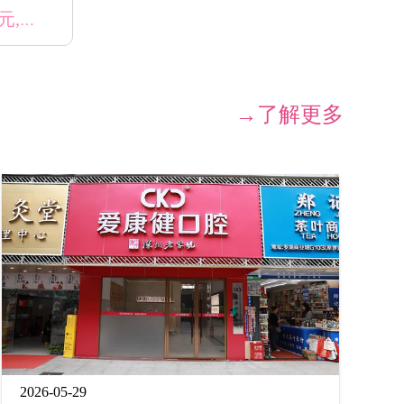
愛康健口腔30周年慶典|保健潔牙60元,半口美國進口植牙42500元,常規樹脂補牙7折,脫智慧齒減300元/顆
→了解更多
2026-05-29