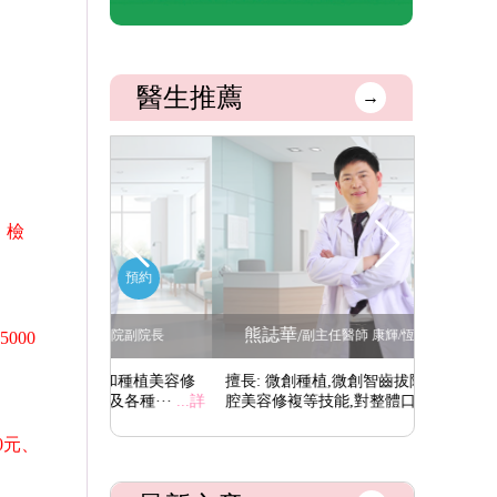
醫生推薦
→
；檢
預約
預約
熊誌華
杜藝平
/
腔醫院副院長
副主任醫師 康輝/恆樂門診院長
000
植和種植美容修
擅長: 微創種植,微創智齒拔除以及微創口
擅長: 
及各種···
...詳
腔美容修複等技能,對整體口腔方···
...詳情
能矯治技術
0元、