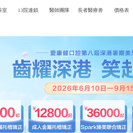
科室
13院連鎖
醫師團隊
長者醫療劵
價格表