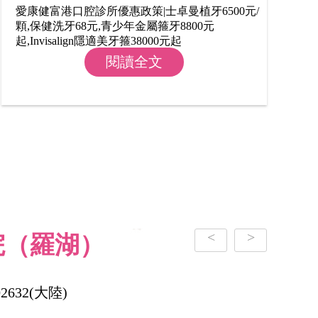
愛康健富港口腔診所優惠政策|士卓曼植牙6500元/
顆,保健洗牙68元,青少年金屬箍牙8800元
起,Invisalign隱適美牙箍38000元起
閱讀全文
<
>
院（羅湖）
02632(大陸)