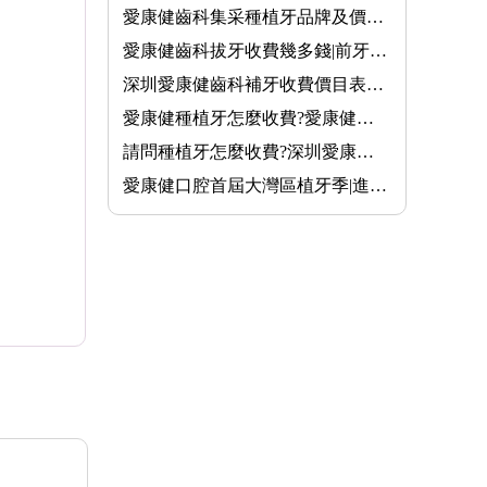
愛康健齒科集采種植牙品牌及價格?單顆種植集采價5000-8000元不等···
愛康健齒科拔牙收費幾多錢|前牙200-300元/顆|後牙拔牙300-500元/···
深圳愛康健齒科補牙收費價目表2025|美國常規樹脂補牙7折(原價 30···
愛康健種植牙怎麼收費?愛康健齒科連鎖口腔醫院種植牙6980元起/顆···
請問種植牙怎麼收費?深圳愛康健牙科種植牙價錢價格表2025
愛康健口腔首屆大灣區植牙季|進口種植牙3680元/顆|瑞典Neoss親水···