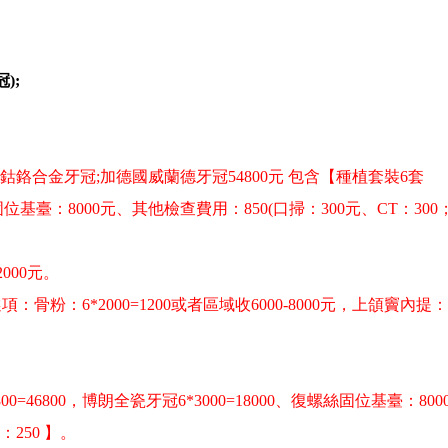
);
合金牙冠;加德國威蘭德牙冠54800元 包含【種植套裝6套
復螺絲固位基臺：8000元、其他檢查費用：850(口掃：300元、CT：300
預約
000元。
李川
盧勇輝
/
/
主治醫師 口腔醫院院長
主治醫師 口
6*2000=1200或者區域收6000-8000元，上頜竇內提：5
合
擅長: 各類牙列缺損、牙列缺失的種植修復
擅長: 微創植牙、即刻種
重建，特別是在復雜骨缺損條件···
...詳情
復，數值化植牙，即刻修復
情
46800，博朗全瓷牙冠6*3000=18000、復螺絲固位基臺：800
：250 】。