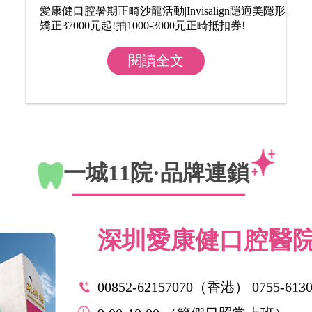
愛康健口腔暑期正畸沙龍活動|Invisalign隱適美隱形
矯正37000元起!抽1000-3000元正畸抵扣券!
閱讀全文
一城11院·品牌連鎖
深圳愛康健口腔醫
00852-62157070（香港） 0755-613