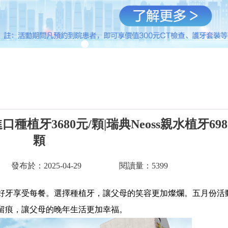
植牙3680元/顆|瑞典Neoss親水植牙698
顆
發布於：2025-04-29
閱讀量：5399
牙享受每餐。選擇種植牙，讓父母的笑容更加燦爛。五月份活
留痕，讓父母的晚年生活更加幸福。