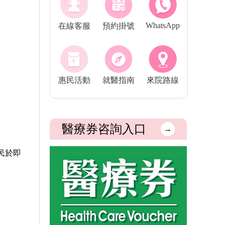
WhatsApp
在線客服
預約掛號
惠民活動
就醫指南
來院路線
醫療券咨詢入口
→
民於即