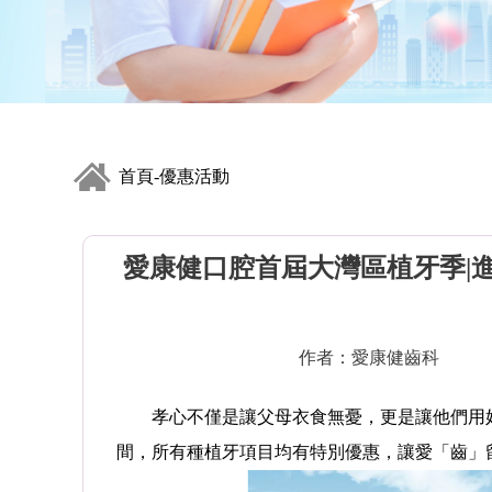
首頁
優惠活動
-
愛康健口腔首屆大灣區植牙季|進口種
作者：愛康健齒科
孝心不僅是讓父母衣食無憂，更是讓他們用好
間，所有種植牙項目均有特別優惠，讓愛「齒」