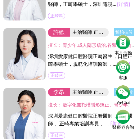
醫師，正畸學碩士，深圳電視...
[详情]
正畸科
許歡
主治醫師 正畸學碩士
预约挂号
擅长：
青少年,成人隱形矯治,各類不齊,前突,反頜等牙性,頜骨性的錯頜畸形,關註上呼吸道和口腔不良習慣與矯治的關系,全面設計把控美容美學,肌肉功能和牙齒咬合統一和諧。
本月活動
深圳愛康健口腔醫院正畸醫生，口腔正
畸學碩士，規範化培訓醫師，...
[详情]
正畸科
客服
李昂
主治醫師 正畸學碩士
预约挂号
WeChat
擅长：
數字化無托槽隱形矯正、青少年早期矯正、個性化舌側矯正及Insignia數字化精準高效唇側矯正。
深圳愛康健口腔醫院正畸醫師，主治醫
師， 正畸專業培訓專員， ...
[详情]
醫療劵咨詢
正畸科