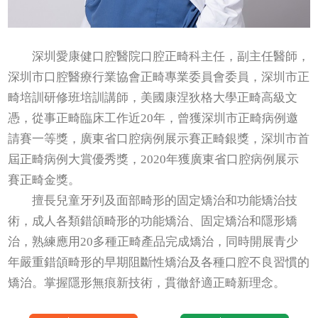
深圳愛康健口腔醫院口腔正畸科主任，副主任醫師，
深圳市口腔醫療行業協會正畸專業委員會委員，深圳市正
畸培訓研修班培訓講師，美國康涅狄格大學正畸高級文
憑，從事正畸臨床工作近20年，曾獲深圳市正畸病例邀
請賽一等獎，廣東省口腔病例展示賽正畸銀獎，深圳市首
屆正畸病例大賞優秀獎，2020年獲廣東省口腔病例展示
賽正畸金獎。
擅長兒童牙列及面部畸形的固定矯治和功能矯治技
術，成人各類錯頜畸形的功能矯治、固定矯治和隱形矯
治，熟練應用20多種正畸產品完成矯治，同時開展青少
年嚴重錯頜畸形的早期阻斷性矯治及各種口腔不良習慣的
矯治。掌握隱形無痕新技術，貫徹舒適正畸新理念。