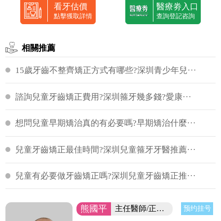
看牙估價
醫療劵入口
點擊獲取詳情
查詢登記咨詢
相關推薦
15歲牙齒不整齊矯正方式有哪些?深圳青少年兒···
諮詢兒童牙齒矯正費用?深圳箍牙幾多錢?愛康···
想問兒童早期矯治真的有必要嗎?早期矯治什麼···
兒童牙齒矯正最佳時間?深圳兒童箍牙牙醫推薦···
兒童有必要做牙齒矯正嗎?深圳兒童牙齒矯正推···
熊國平
主任醫師/正畸博士
预约挂号