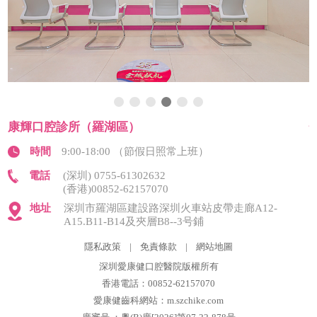
康輝口腔診所（羅湖區）
時間
9:00-18:00 （節假日照常上班）
電話
(深圳) 0755-61302632
(香港)00852-62157070
地址
深圳市羅湖區建設路深圳火車站皮帶走廊A12-
A15.B11-B14及夾層B8--3号鋪
隱私政策
|
免責條款
|
網站地圖
深圳愛康健口腔醫院版權所有
香港電話：00852-62157070
愛康健齒科網站：m.szchike.com