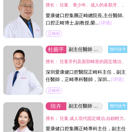
擅长：
兒童、青少年、成人的各類牙、頜、面畸形的診斷與治療。
愛康健口腔集團正畸總院長,主任醫師,
口腔正畸博士,副教授,榮...
[详情]
正畸科
杜藝平
副主任醫師 口腔醫院正畸科主任
预约挂号
擅长：
兒童牙列及面部畸形的固定矯治和功能矯治技術，成人各類錯頜畸形的功能矯治、固定矯治和隱形矯治，熟練應用20多種正畸産品完成矯治，同時開展青少年嚴重錯頜畸形的早期阻斷性矯治及各種口腔不良習慣的矯治。掌握隱形無痕新技術，貫徹舒適正畸新理念。
深圳愛康健口腔醫院正畸科主任，副主
任醫師，正畸專科醫師，深圳...
[详情]
正畸科
陸卉
副主任醫師 正畸學碩士/集團正畸專科主任
预约挂号
擅长：
兒童,成人現代固定矯治,自鎖輕力矯治,美國Invisalign透明隱形矯治,德國Incognito舌側矯治,對各類復雜,疑難錯頜牙病例有較深研究。
愛康健口腔集團正畸專科主任，副主任