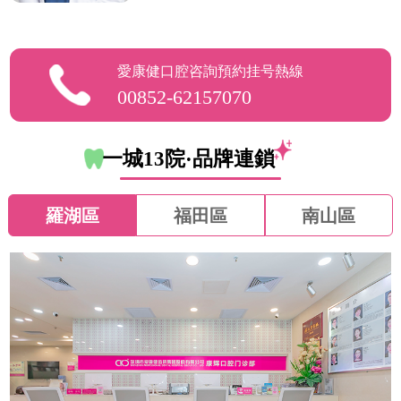
愛康健口腔咨詢預約挂号熱線
00852-62157070
一城13院·品牌連鎖
羅湖區
福田區
南山區