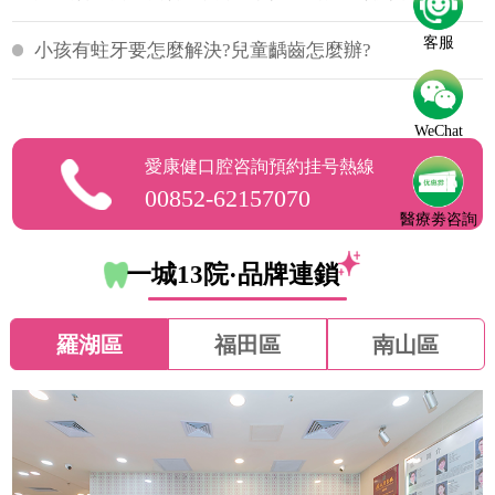
客服
小孩有蛀牙要怎麼解決?兒童齲齒怎麼辦?
WeChat
愛康健口腔咨詢預約挂号熱線
00852-62157070
醫療劵咨詢
一城13院·品牌連鎖
羅湖區
福田區
南山區