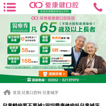
香港長者醫療券指定牙科
首頁
兒童口腔科
兒童補牙
-
-
兒童齲齒要不要補?深圳愛康健齒科兒童補牙