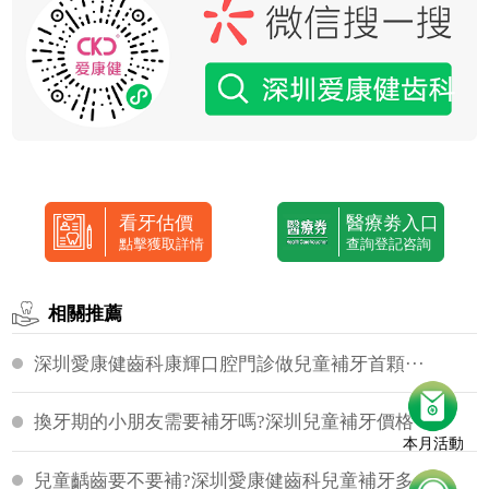
看牙估價
醫療劵入口
點擊獲取詳情
查詢登記咨詢
相關推薦
深圳愛康健齒科康輝口腔門診做兒童補牙首顆···
換牙期的小朋友需要補牙嗎?深圳兒童補牙價格···
本月活動
兒童齲齒要不要補?深圳愛康健齒科兒童補牙多···