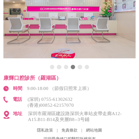
康輝口腔診所（羅湖區）
時間
9:00-18:00 （節假日照常上班）
電話
(深圳) 0755-61302632
(香港)00852-62157070
地址
深圳市羅湖區建設路深圳火車站皮帶走廊A12-
A15.B11-B14及夾層B8--3号鋪
隱私政策
|
免責條款
|
網站地圖
深圳愛康健口腔醫院版權所有