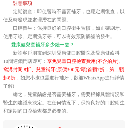
註意事項
定期復查：即使暫時不需要補牙，也應定期復查，以
便及時發現並處理潛在的問題。
口腔衛生：保持良好的口腔衛生習慣，如正確刷牙、
使用牙線、定期洗牙等，可以有效預防齲齒的發生。
愛康健兒童補牙多少錢一隻？
新診客戶朋友到深圳愛康健口腔醫院及愛康健齒科
10間連鎖門店即可：
享免兒童口腔檢查費用(不含拍片)、
窩溝封閉 8折、兒童補牙(原價300元/顆)首顆7折，第二顆
起8折，
如您小孩也需進行補牙，歡迎WhatsApp進行詳情
了解!
總之，兒童齲齒是否需要補牙，需要根據具體情況和
醫生的建議來決定。在任何情況下，保持良好的口腔衛生
和定期的口腔檢查都是必要的。