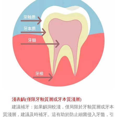
淺表齲(僅限牙釉質層或牙本質淺層)
建議補牙：如果齲洞較淺，僅局限於牙釉質層或牙本
質淺層，建議及時補牙。這有助於防止細菌侵入牙髓，引