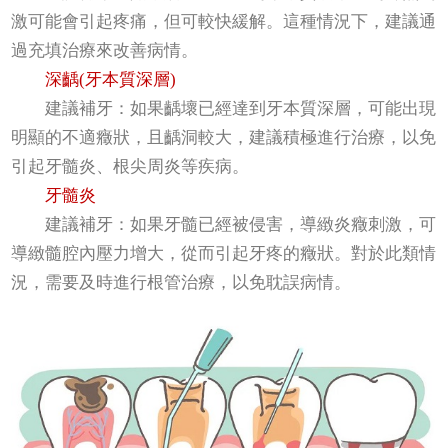
激可能會引起疼痛，但可較快緩解。這種情況下，建議通
過充填治療來改善病情。
深齲(牙本質深層)
建議補牙：如果齲壞已經達到牙本質深層，可能出現
明顯的不適癥狀，且齲洞較大，建議積極進行治療，以免
引起牙髓炎、根尖周炎等疾病。
牙髓炎
建議補牙：如果牙髓已經被侵害，導緻炎癥刺激，可
導緻髓腔內壓力增大，從而引起牙疼的癥狀。對於此類情
況，需要及時進行根管治療，以免耽誤病情。