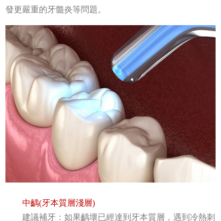
發更嚴重的牙髓炎等問題。
中齲(牙本質層淺層)
建議補牙：如果齲壞已經達到牙本質層，遇到冷熱刺