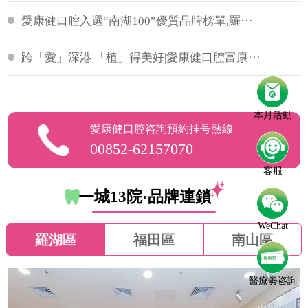
愛康健口腔入選“南湖100”優質品牌榜單,羅···
跨「愛」深港 「植」得美好|愛康健口腔富康···
本月活動
愛康健口腔咨詢預約挂号熱線
00852-62157070
客服
一城13院·品牌連鎖
WeChat
羅湖區
福田區
南山區
醫療劵咨詢