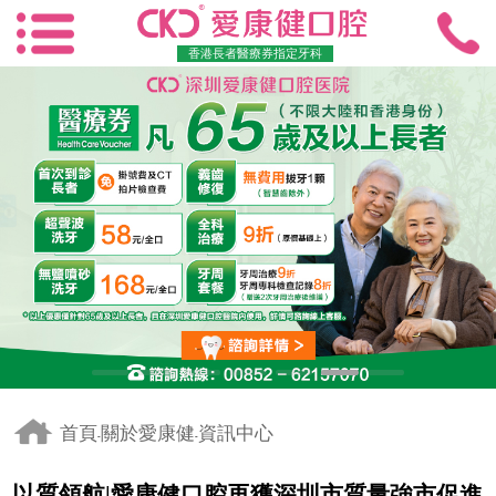
香港長者醫療券指定牙科
首頁
關於愛康健
資訊中心
-
-
以質領航|愛康健口腔再獲深圳市質量強市促進