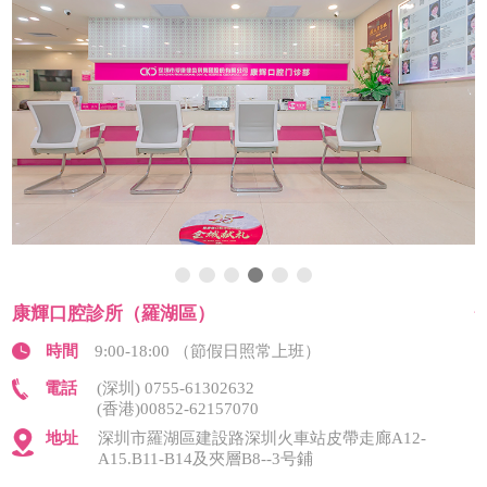
康輝口腔診所（羅湖區）
時間
9:00-18:00 （節假日照常上班）
電話
(深圳) 0755-61302632
(香港)00852-62157070
地址
深圳市羅湖區建設路深圳火車站皮帶走廊A12-
A15.B11-B14及夾層B8--3号鋪