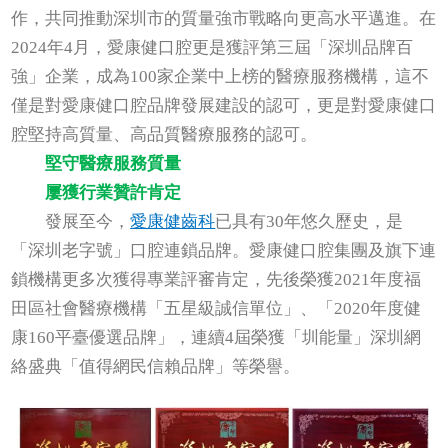
作，共同推動深圳市的質量強市戰略向更高水平邁進。在
2024年4月，愛康健口腔更是獲評第三屆「深圳品牌百
強」企業，成為100家企業中上榜的醫療服務機構，這不
僅是對愛康健口腔品牌發展建設的認可，更是對愛康健口
腔堅持高質量、高品質醫療服務的認可。
堅守醫療服務質量
屢獲行業贊許肯定
發展至今，
愛康健齒科
已具有30年悠久歷史，是
「深圳老字號」口腔連鎖品牌。愛康健口腔集團及旗下連
鎖機構更多次獲得專業評審肯定，先後榮獲2021年度福
田區社會醫療機構「五星級誠信單位」、「2020年度健
康160平臺優選品牌」，連續4屆榮獲「圳能量」深圳網
絡盛典「值得網民信賴品牌」等榮譽。