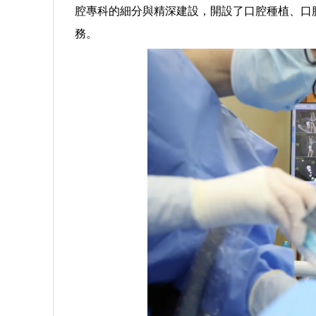
腔專科的細分與精深建設，開設了口腔種植、口
務。