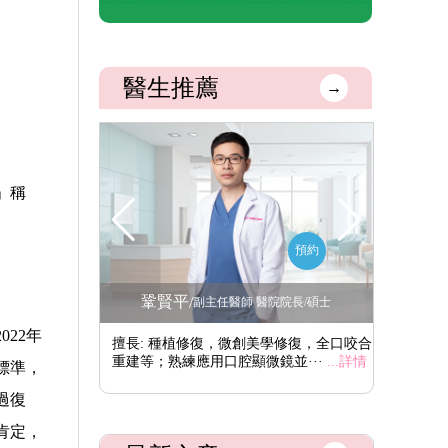
醫生推薦
→
」稱
預約
預約
李川
盧勇
/
院院長/碩士
主治醫師 口腔醫院院長
22年
學修復，全口咬合
擅長: 各類牙列缺損、牙列缺失的種植修復
擅長: 
鏡並···
...詳情
重建，特別是在復雜骨缺損條件···
...詳情
復，數值
標準，
情
過復
肯定，