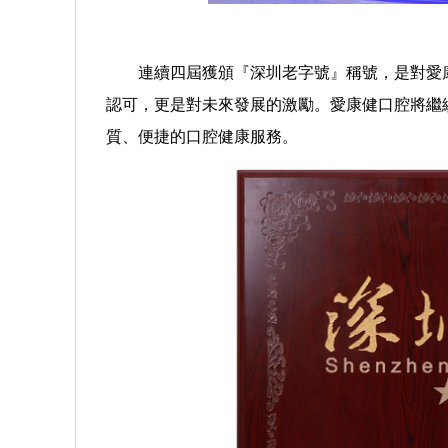
連續四屆獲頒『深圳老字號』稱號，是對愛康
認可，更是對未來發展的激勵。愛康健口腔將繼
質、便捷的口腔健康服務。