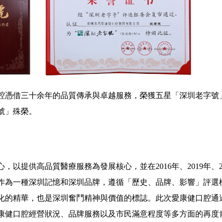
憑借三十余年的品質傳承與卓越服務，榮獲五星「深圳老字號
號」殊榮。
預約
吳雨函
鞏賢平
/
/
主治醫師 口腔醫學博士
副主任醫師 醫
以提供高品質醫療服務為發展核心，並在2016年、2019年、20
無
擅長: 復雜口腔種植、美學修復、數值化植
擅長: 種植修復，微創美
牙、微創植牙、即刻植牙、植骨···
...詳情
重建等；熟練應用口腔顯微
作為一種深圳記憶和深圳品牌，遵循「歷史、品牌、影響」評選
化的精華，也是深圳奮鬥精神與價值的標誌。此次愛康健口腔通
康健口腔經營狀況、品牌服務以及市民滿意程度等多方面的再度