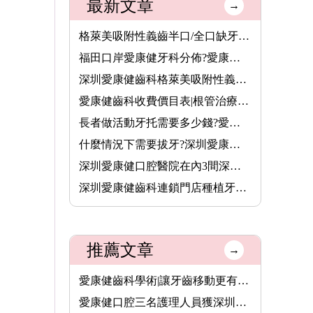
最新文章
→
格萊美吸附性義齒半口/全口缺牙者的穩固新選擇,活動牙可以香港長···
福田口岸愛康健牙科分佈?愛康健齒科收費價錢2026
深圳愛康健齒科格萊美吸附性義齒半口價錢7000元,全口費用13800元···
愛康健齒科收費價目表|根管治療8.5折,保健洗牙68元,特價植牙3680···
長者做活動牙托需要多少錢?愛康健齒科格萊美吸附性義齒價格(半口···
什麼情況下需要拔牙?深圳愛康健齒科拔牙價錢收費價目表2025
深圳愛康健口腔醫院在內3間深圳醫療機構,8月14日起可用香港長者醫···
深圳愛康健齒科連鎖門店種植牙價格表2026|愛康健進口植牙3680元起···
推薦文章
→
愛康健齒科學術|讓牙齒移動更有效 韓國慶北大學博士開講微種植支···
愛康健口腔三名護理人員獲深圳市消毒供應競賽三等獎