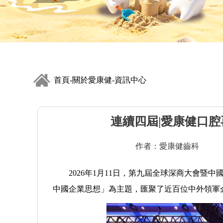
首頁
關於愛康健
資訊中心
-
-
連續四屆|愛康健口
作者：愛康健齒科
2026年1月11日，第九屆全球深商大會暨中
中國企業思想」為主題，匯聚了近百位中外領軍