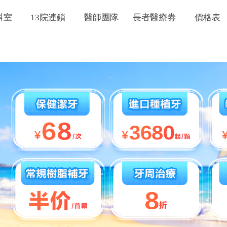
科室
13院連鎖
醫師團隊
長者醫療劵
價格表