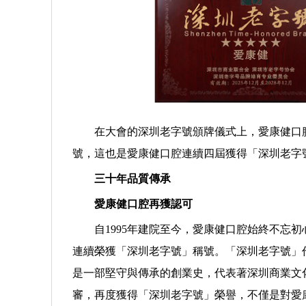
在大會的深圳老字號頒牌儀式上，愛康健口腔
號，這也是愛康健口腔連續四屆獲得「深圳老字
預約
預約
三十年品質傳承
愛康健口腔再獲認可
平
劉鑫
/
/
主任醫師/正畸博士
副主任醫師 門診院長/博士
自1995年建院至今，愛康健口腔始終不忘初心，
、青少年、成人的各類牙、頜、
擅長: 各種疑難種植牙，穿顴穿翼，全口
斷與治療。
...詳情
牙頜，上頜竇提升，復雜的軟硬···
...詳情
連續榮獲「深圳老字號」稱號。「深圳老字號」
是一部堅守與傳承的創業史，代表著深圳商業文
審，再度獲得「深圳老字號」榮譽，不僅是對愛