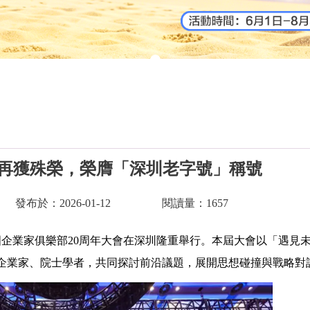
腔再獲殊榮，榮膺「深圳老字號」稱號
發布於：2026-01-12
閱讀量：1657
國企業家俱樂部20周年大會在深圳隆重舉行。本屆大會以「遇見
企業家、院士學者，共同探討前沿議題，展開思想碰撞與戰略對