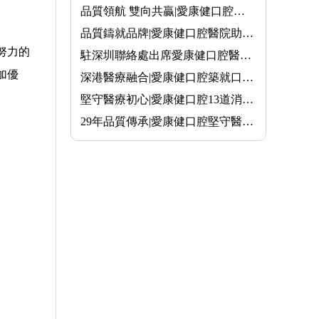
品質領航 雙向共贏|愛康健口腔以卓越醫療品質賦能深港醫療新藍圖
品質鑄就品牌|愛康健口腔醫院助力深港融合,打造跨境醫療新裏程
努力的
駐深圳聯絡處出席愛康健口腔醫院「長者醫療券大灣區試點計劃」啟···
加優
深港醫療融合|愛康健口腔築就口腔健康橋梁
堅守醫療初心|愛康健口腔13道消毒工序 築起醫療質量「防護網」
29年品質傳承|愛康健口腔堅守醫療本質,打造深港口腔實力派